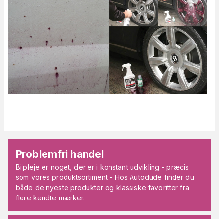
Problemfri handel
Bilpleje er noget, der er i konstant udvikling - præcis
som vores produktsortiment - Hos Autodude finder du
både de nyeste produkter og klassiske favoritter fra
flere kendte mærker.