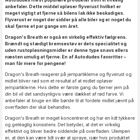
anbefaler. Dette middel opløser flyverust hvilket er
meget vigtigt at fjerne så bilens lak ikke beskadiges.
Flyverust er noget der sidder på alle biler og er noget du
skal fjerne et par gange om året.
Dragon's Breath er også en virkelig effektiv fælgrens.
Brændt og stædigt bremsestøv er dets specialitet og
uden rustopløsningsmidler er denne type snavs ellers
næsten umulig at fjerne. En af Autodudes favoritter –
man får mere for pengene!
Dragon's Breath reagerer på jernpartiklerne og flyverust og
midlet bliver rød som et resultat af at midlet opløser
jernpartiklerne. Hvis dette er første gang du fjerner jern på
din bil vil det sandsynligvis være dækket af rød farve. Vi
anbefaler at bruge en lille børste til at fordele midlet jævnt på
overfladen der skal behandles.
Dragon's Breath er meget koncentreret og har en lidt tykkere
og geléagtig konsistens. Det betyder, at det er virkelig
effektivt og bliver bedre siddende på overfladen. Ulempen
er, at den kan være lidt svær at spraye, især hvis produktet