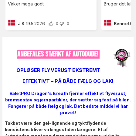
Virker mega godt
Bruger det lak
J K
19.5.2026
Kenneth 
0
0
ANBEFALES STÆRKT AF AUTODUDE!
OPLØSER FLYVERUST EKSTREMT
EFFEKTIVT – PÅ BÅDE FÆLG OG LAK!
ValetPRO Dragon's Breath fjerner effektivt flyverust,
bremsestøv og jernpartikler, der sætter sig fast på bilen.
Fungerer på både fælg og lak. Det bedste middel vi har
prøvet!
Takket være den gel-lignende og tyktflydende
konsistens bliver virkingsstiden længere. Et af
Autodudes mest populære produkter som vi virkelig