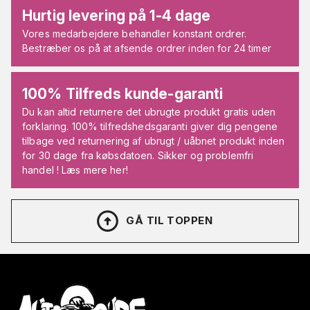
Hurtig levering på 1-4 dage
Vores medarbejdere behandler konstant ordrer.
Bestræber os på at afsende ordrer inden for 24 timer
100% Tilfreds kunde-garanti
Du kan altid returnere det ubrugte produkt gratis uden
forklaring. 100% tilfredshedsgaranti giver dig pengene
tilbage ved returnering af ubrugt / uåbnet produkt inden
for 30 dage fra købsdatoen. Sikker og problemfri
handel ! Læs mere her!
GÅ TIL TOPPEN