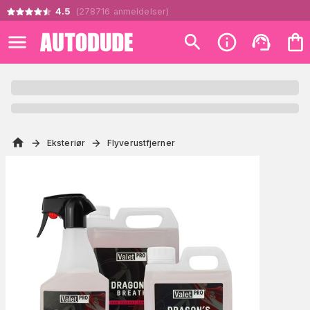
4.5
(
278716
anmeldelser
)
Eksteriør
Flyverustfjerner