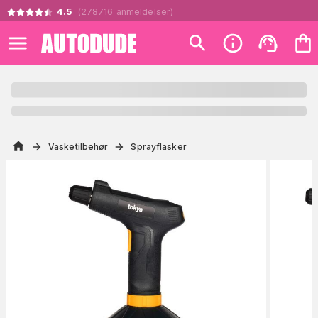
4.5
(
278716
anmeldelser
)
Vasketilbehør
Sprayflasker