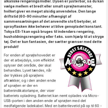
alkaliske rengøringsmidler. Dysen er justerbar, så du kan
vælge mellem et bredt eller smalt sprøjtemønster,
hvilket giver en meget alsidig anvendelse. Den lange
driftstid (60-90 minutter afhængigt af
sammensætningen af det anvendte stof) betyder, at
sprayflasken ikke behøver at blive genopladet konstant.
Tokya ES-1 kan også bruges til indendørs rengøring,
husholdningsrengøring eller f.eks. som hjælp til at stryge
tøj. Det er kun fantasien, der sætter grænser med dette
produkt!
For enden af sprøjtehovedet er
der et arbejdslys, som effektivt
oplyser det område, der skal
behandles. Lyset tændes, når
der trykkes på sprøjtens
aftrækker, og i den anden ende
af sprøjten er der en
batteriindikatorlampe, der viser
batteriets opladning. Batteriet kan nemt oplades via Micro-
USB-porten i den anden ende af sprøjten med det
medfølgende ladekabel. Med en batterilevetid på op til 60 -