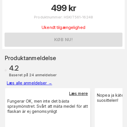
499
kr
Produktnummer
:
HSKIT561-16248
Ukendt tilgængelighed
KØB NU!
Produktanmeldelse
4.2
Baseret på 24 anmeldelser
Læs alle anmeldelser
→
Læs mere
Nopea ja kätev
suosittelen!
Fungerar OK, men inte det bästa
spraymönstret. Svårt att mäta medel för att
flaskan är ej genomsynligt