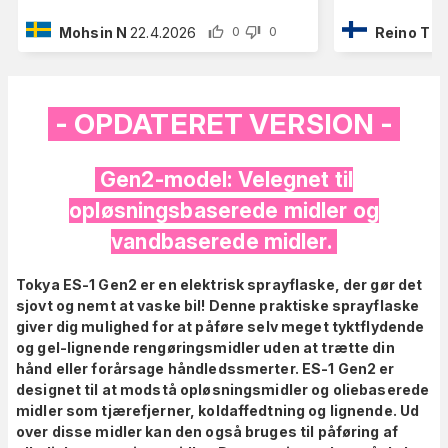
Mohsin N
22.4.2026
Reino T
18
0
0
- OPDATERET VERSION -
Gen2-model: Velegnet til
opløsningsbaserede midler og
vandbaserede midler.
Tokya ES-1 Gen2 er en elektrisk sprayflaske, der gør det
sjovt og nemt at vaske bil! Denne praktiske sprayflaske
giver dig mulighed for at påføre selv meget tyktflydende
og gel-lignende rengøringsmidler uden at trætte din
hånd eller forårsage håndledssmerter. ES-1 Gen2 er
designet til at modstå opløsningsmidler og oliebaserede
midler som tjærefjerner, koldaffedtning og lignende. Ud
over disse midler kan den også bruges til påføring af