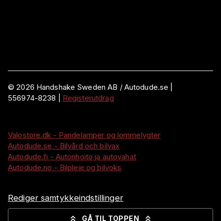
©
2026
Handshake Sweden AB
/ Autodude.se |
556974-8238
|
Registerutdrag
Valostore.dk - Pandelamper og lommelygter
Autodude.se - Bilvård och bilvax
Autodude.fi - Autonhoito ja autovahat
Autodude.no - Bilpleie og bilvoks
Rediger samtykkeindstillinger
GÅ TIL TOPPEN