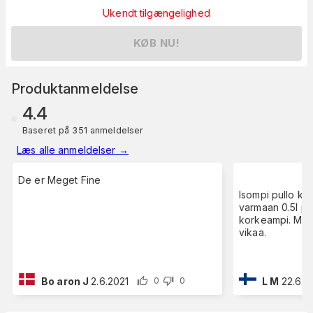
Ukendt tilgængelighed
KØB NU!
Produktanmeldelse
4.4
Baseret på 351 anmeldelser
Læs alle anmeldelser
→
De er Meget Fine
Isompi pullo ku
varmaan 0.5l pul
korkeampi. Muuten toimiva tekele eikä
vikaa.
Bo aron J
2.6.2021
L M
22.6.2
0
0