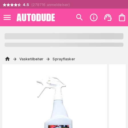
4.5
(
278716
anmeldelser
)
Vasketilbehør
Sprayflasker