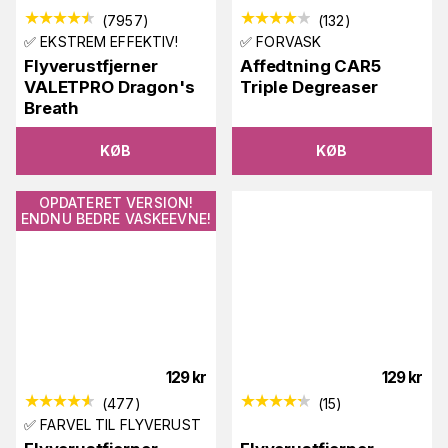
(
7957
)
(
132
)
✅ EKSTREM EFFEKTIV!
✅ FORVASK
Flyverustfjerner
Affedtning CAR5
VALETPRO Dragon's
Triple Degreaser
Breath
KØB
KØB
OPDATERET VERSION!
ENDNU BEDRE VASKEEVNE!
129
kr
129
kr
(
477
)
(
15
)
✅ FARVEL TIL FLYVERUST