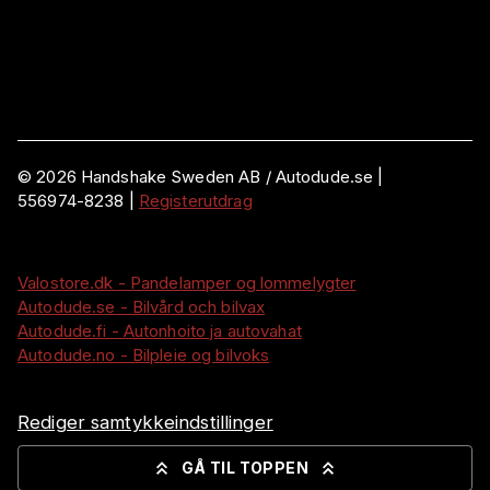
©
2026
Handshake Sweden AB
/ Autodude.se |
556974-8238
|
Registerutdrag
Valostore.dk - Pandelamper og lommelygter
Autodude.se - Bilvård och bilvax
Autodude.fi - Autonhoito ja autovahat
Autodude.no - Bilpleie og bilvoks
Rediger samtykkeindstillinger
GÅ TIL TOPPEN