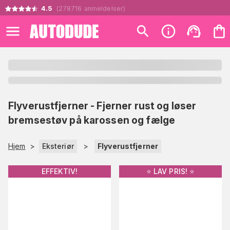
4.5
(
278716
anmeldelser
)
Flyverustfjerner - Fjerner rust og løser
bremsestøv på karossen og fælge
Hjem
>
Eksteriør
>
Flyverustfjerner
EFFEKTIV!
⭐️ LAV PRIS! ⭐️