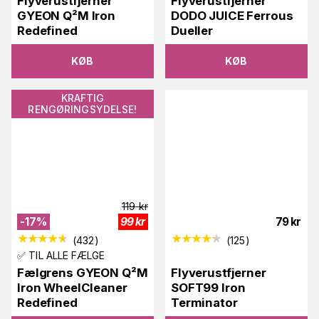
Flyverustfjerner
Flyverustfjerner
GYEON Q²M Iron
DODO JUICE Ferrous
Redefined
Dueller
KØB
KØB
KRAFTIG
RENGØRINGSYDELSE!
119
kr
-
17
%
99
kr
79
kr
(
432
)
(
125
)
✅ TIL ALLE FÆLGE
Fælgrens GYEON Q²M
Flyverustfjerner
Iron WheelCleaner
SOFT99 Iron
Redefined
Terminator