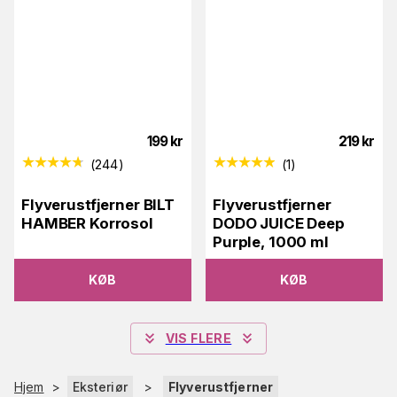
199
kr
219
kr
(
244
)
(
1
)
Flyverustfjerner BILT
Flyverustfjerner
HAMBER Korrosol
DODO JUICE Deep
Purple, 1000 ml
KØB
KØB
VIS FLERE
Hjem
>
Eksteriør
>
Flyverustfjerner