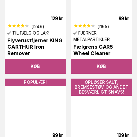
129
kr
89
kr
(
1249
)
(
1165
)
✅ TIL FÆLG OG LAK!
✅ FJERNER
METALPARTIKLER
Flyverustfjerner KING
CARTHUR Iron
Fælgrens CAR5
Remover
Wheel Cleaner
KØB
KØB
POPULÆR!
OPLØSER SALT,
BREMSESTØV OG ANDET
BESVÆRLIGT SNAVS!
99
kr
129
kr