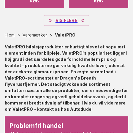
KØB
KØB
VIS FLERE
Hjem
>
Varemærker
>
ValetPRO
ValetPRO bilplejeprodukter er hurtigt blevet et populært
element inden for bilpleje. ValetPRO's popularitet ligger i
høj grad i det særdeles gode forhold mellem pris og
kvalitet - produkterne gør virkelig hvad de lover, uden at
der er ekstra glamour i prisen. En ægte berømthed i
ValetPRO-sortimentet er Dragon's Breath
flyverustfjerner. Det stadigt voksende sortiment
omfatter næsten alle de produkter, der er nødvendige for
en komplet rengøring og vedligeholdelsesvask, og dertil
kommer et bredt udvalg af tilbehør. Hvis du vil vide mere
om ValetPRO - kontakt os hos Autodude!
Problemfri handel