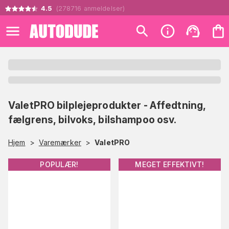
4.5
(
278716
anmeldelser
)
ValetPRO bilplejeprodukter - Affedtning,
fælgrens, bilvoks, bilshampoo osv.
Hjem
>
Varemærker
>
ValetPRO
POPULÆR!
MEGET EFFEKTIVT!