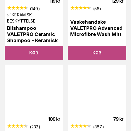
119
kr
129
kr
(
140
)
(
56
)
✅ KERAMISK
BESKYTTELSE
Vaskehandske
Bilshampoo
VALETPRO Advanced
VALETPRO Ceramic
Microfibre Wash Mitt
Shampoo - Keramisk
KØB
KØB
109
kr
79
kr
(
232
)
(
387
)