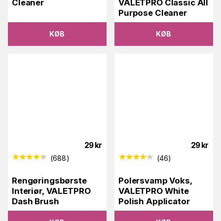
Cleaner
VALETPRO Classic All
Purpose Cleaner
KØB
KØB
29
kr
29
kr
(
688
)
(
46
)
Rengøringsbørste
Polersvamp Voks,
Interiør, VALETPRO
VALETPRO White
Dash Brush
Polish Applicator