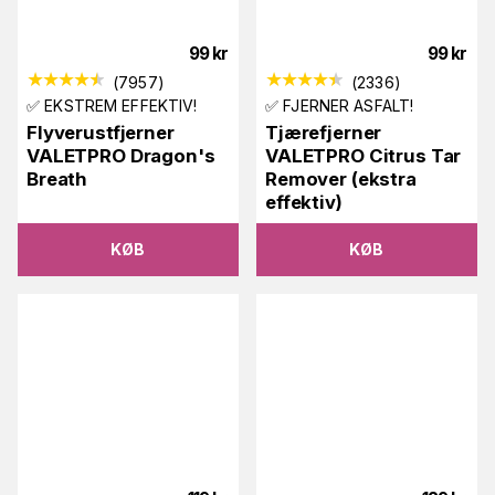
99
kr
99
kr
(
7957
)
(
2336
)
✅ EKSTREM EFFEKTIV!
✅ FJERNER ASFALT!
Flyverustfjerner
Tjærefjerner
VALETPRO Dragon's
VALETPRO Citrus Tar
Breath
Remover (ekstra
effektiv)
KØB
KØB