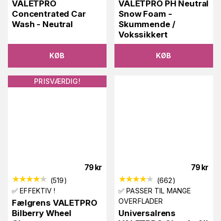
VALETPRO
VALETPRO PH Neutral
Concentrated Car
Snow Foam -
Wash - Neutral
Skummende /
Vokssikkert
KØB
KØB
PRISVÆRDIG!
79
kr
79
kr
(
519
)
(
662
)
✅ EFFEKTIV !
✅ PASSER TIL MANGE
OVERFLADER
Fælgrens VALETPRO
Bilberry Wheel
Universalrens