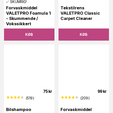
✅ SKUMRIG!
Forvaskmiddel
Tekstilrens
VALETPRO Foamula 1
VALETPRO Classic
- Skummende /
Carpet Cleaner
Vokssikkert
KØB
KØB
75
kr
99
kr
(
519
)
(
209
)
Bilshampoo
Forvaskmiddel