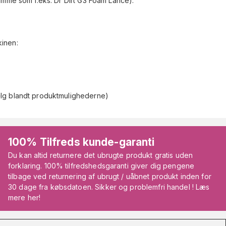
amme som f.eks. Dr Dirt G3 Foam Lance).
inen:
lg blandt produktmulighederne)
100% Tilfreds kunde-garanti
Du kan altid returnere det ubrugte produkt gratis uden
forklaring. 100% tilfredshedsgaranti giver dig pengene
tilbage ved returnering af ubrugt / uåbnet produkt inden for
30 dage fra købsdatoen. Sikker og problemfri handel ! Læs
mere her!