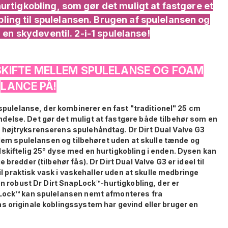
rtigkobling, som gør det muligt at fastgøre et
ling til spulelansen. Brugen af spulelansen og
a en skydeventil. 2-i-1 spulelanse!
KIFTE MELLEM SPULELANSE OG FOAM
LANCE PÅ!
 spulelanse, der kombinerer en fast "traditionel" 25 cm
else. Det gør det muligt at fastgøre både tilbehør som en
 højtryksrenserens spulehåndtag. Dr Dirt Dual Valve G3
ellem spulelansen og tilbehøret uden at skulle tænde og
skiftelig 25° dyse med en hurtigkobling i enden. Dysen kan
bredder (tilbehør fås). Dr Dirt Dual Valve G3 er ideel til
til praktisk vask i vaskehaller uden at skulle medbringe
 en robust Dr Dirt SnapLock™-hurtigkobling, der er
pLock™ kan spulelansen nemt afmonteres fra
s originale koblingssystem har gevind eller bruger en