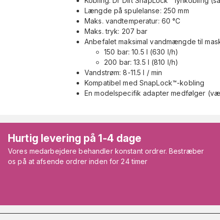
Kobling: Dr Dirt SnapLock™ lynkobling (s
Længde på spulelanse: 250 mm
Maks. vandtemperatur: 60 °C
Maks. tryk: 207 bar
Anbefalet maksimal vandmængde til mask
150 bar: 10.5 l (630 l/h)
200 bar: 13.5 l (810 l/h)
Vandstrøm: 8-11.5 l / min
Kompatibel med SnapLock™-kobling
En modelspecifik adapter medfølger (væ
Hurtig levering på 1-4 dage
Vores medarbejdere behandler konstant ordrer. Bestræber
os på at afsende ordrer inden for 24 timer