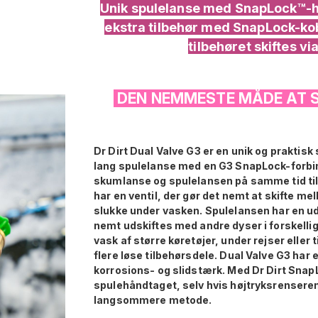
Unik spulelanse med SnapLock™-hu
ekstra tilbehør med SnapLock-kob
tilbehøret skiftes vi
DEN NEMMESTE MÅDE AT S
Dr Dirt Dual Valve G3 er en unik og praktisk
lang spulelanse med en G3 SnapLock-forbind
skumlanse og spulelansen på samme tid til
har en ventil, der gør det nemt at skifte m
slukke under vasken. Spulelansen har en ud
nemt udskiftes med andre dyser i forskellige 
vask af større køretøjer, under rejser eller 
flere løse tilbehørsdele. Dual Valve G3 har
korrosions- og slidstærk. Med Dr Dirt Sna
spulehåndtaget, selv hvis højtryksrenseren
langsommere metode.