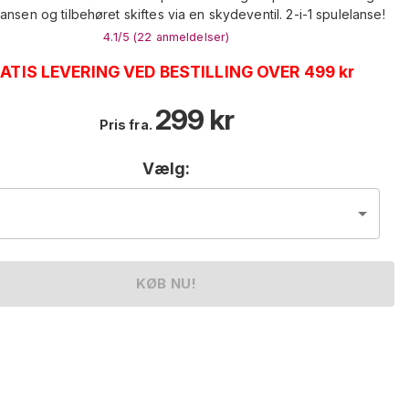
lansen og tilbehøret skiftes via en skydeventil. 2-i-1 spulelanse!
4.1
/5 (
22
anmeldelser
)
ATIS LEVERING VED BESTILLING OVER 499 kr
299
kr
Pris fra.
Vælg:
KØB NU!