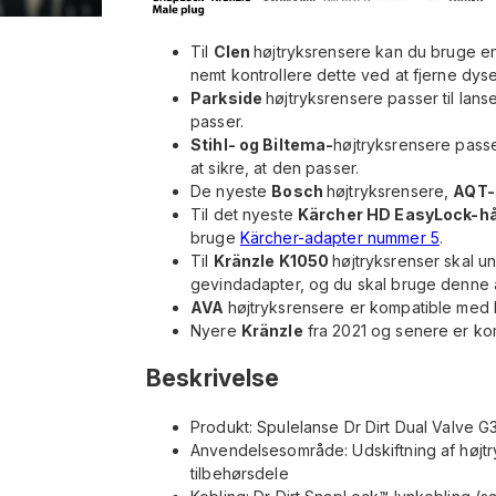
Til
Clen
højtryksrensere kan du bruge en
nemt kontrollere dette ved at fjerne dy
Parkside
højtryksrensere passer til lans
passer.
Stihl- og Biltema-
højtryksrensere passer
at sikre, at den passer.
De nyeste
Bosch
højtryksrensere,
AQT-
Til det nyeste
Kärcher HD EasyLock-h
bruge
Kärcher-adapter nummer 5
.
Til
Kränzle K1050
højtryksrenser skal 
gevindadapter, og du skal bruge denne a
AVA
højtryksrensere er kompatible med 
Nyere
Kränzle
fra 2021 og senere er ko
Beskrivelse
Produkt: Spulelanse Dr Dirt Dual Valve 
Anvendelsesområde: Udskiftning af højtry
tilbehørsdele