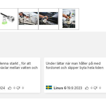
na starkt , för att
Under lättar när man håller på med
växlar mellan vatten och
fordonet och slipper byta hela tiden
2024
Linus G
19.9.2023
0
0
0
0