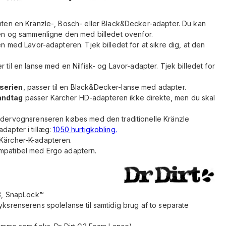
ten en Kränzle-, Bosch- eller Black&Decker-adapter. Du kan
sen og sammenligne den med billedet ovenfor.
en med Lavor-adapteren. Tjek billedet for at sikre dig, at den
 til en lanse med en Nilfisk- og Lavor-adapter. Tjek billedet for
serien
, passer til en Black&Decker-lanse med adapter.
åndtag
passer Kärcher HD-adapteren ikke direkte, men du skal
undervognsrenseren købes med den traditionelle Kränzle
dapter i tillæg:
1050 hurtigkobling.
Kärcher-K-adapteren.
mpatibel med Ergo adaptern.
G3, SnapLock™
ksrenserens spolelanse til samtidig brug af to separate