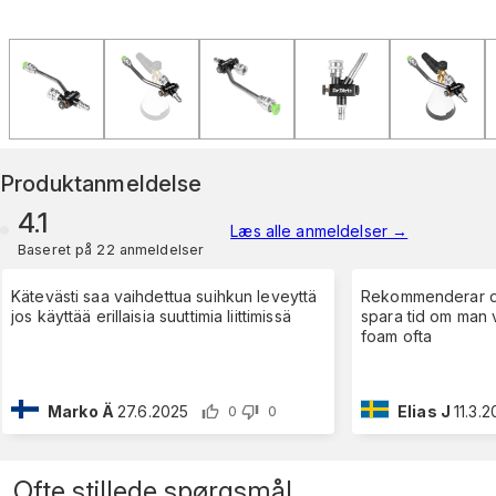
Produktanmeldelse
4.1
Læs alle anmeldelser
→
Baseret på 22 anmeldelser
Kätevästi saa vaihdettua suihkun leveyttä
Rekommenderar den
jos käyttää erillaisia suuttimia liittimissä
spara tid om man 
foam ofta
Marko Ä
27.6.2025
Elias J
11.3.
0
0
Ofte stillede spørgsmål