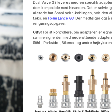
Dual Valve G3 leveres med en specifik adapter t
dem kompatible med hinanden. Det er selvfølge
allerede har SnapLock™-koblingen, hvis den al
f.eks. en
Foam Lance G3
. Der medfølger også e
rengøringsopgaver.
OBS!
For at kontrollere, om adapteren er egne
sammenligne den med nedenstående adaptere. 
Stihl-, Parkside-, Biltema- og andre højtryksre