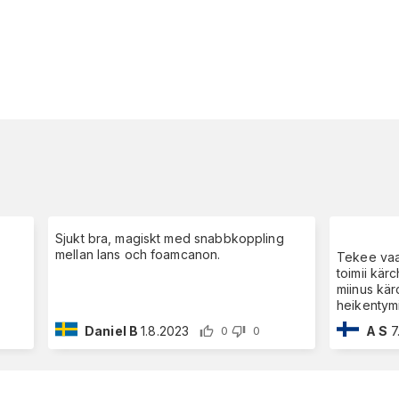
Sjukt bra, magiskt med snabbkoppling
mellan lans och foamcanon.
Tekee vaa
toimii kär
miinus kär
heikentymi
Daniel B
1.8.2023
A S
7
0
0