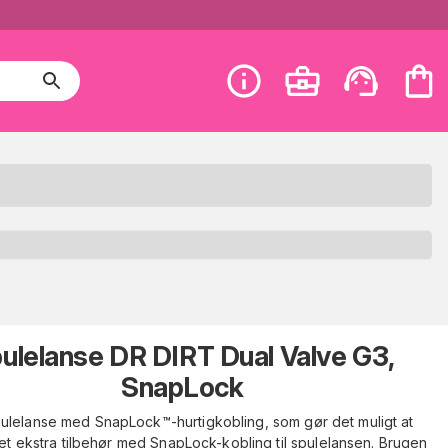
ulelanse DR DIRT Dual Valve G3,
SnapLock
pulelanse med SnapLock™-hurtigkobling, som gør det muligt at
et ekstra tilbehør med SnapLock-kobling til spulelansen. Brugen