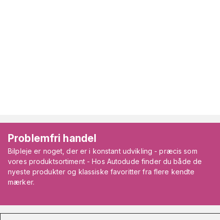
Problemfri handel
Bilpleje er noget, der er i konstant udvikling - præcis som
vores produktsortiment - Hos Autodude finder du både de
nyeste produkter og klassiske favoritter fra flere kendte
mærker.