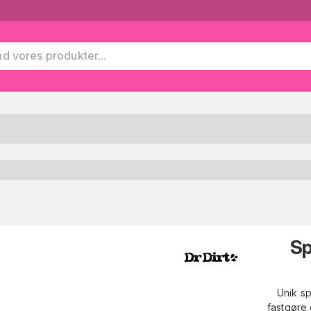
Sp
Unik s
fastgøre 