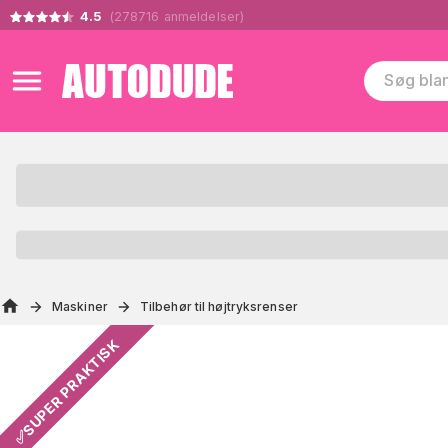
4.5
(
278716
anmeldelser
)
Maskiner
Tilbehør til højtryksrenser
✅SUPER PRAKTISK