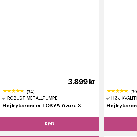
3.899
kr
(
34
)
(
3
✅ ROBUST METALLPUMPE
✅ HØJ KVALIT
Højtryksrenser TOKYA Azura 3
Højtryksre
KØB