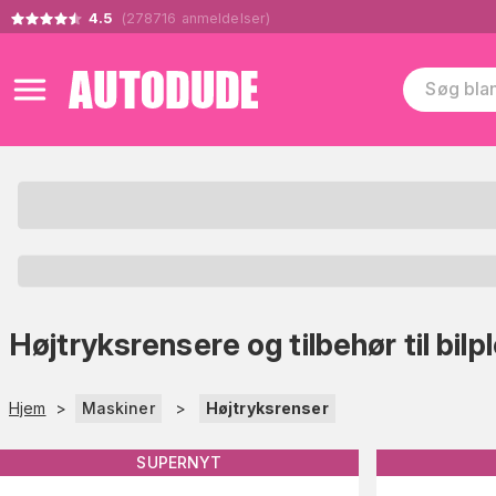
4.5
(
278716
anmeldelser
)
Højtryksrensere og tilbehør til bilpl
Hjem
>
Maskiner
>
Højtryksrenser
SUPERNYT