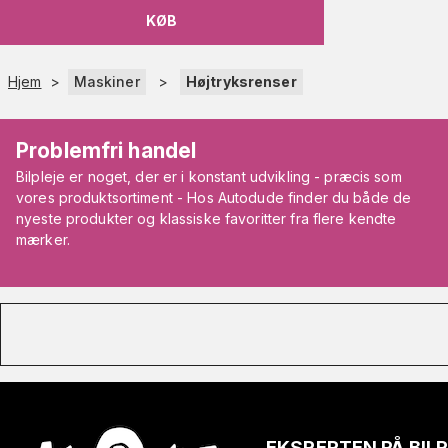
KØB
Hjem
>
Maskiner
>
Højtryksrenser
Problemfri handel
Bilpleje er noget, der er i konstant udvikling - præcis som
vores produktsortiment - Hos Autodude finder du både de
nyeste produkter og klassiske favoritter fra flere kendte
mærker.
EKSPERTEN PÅ BIL