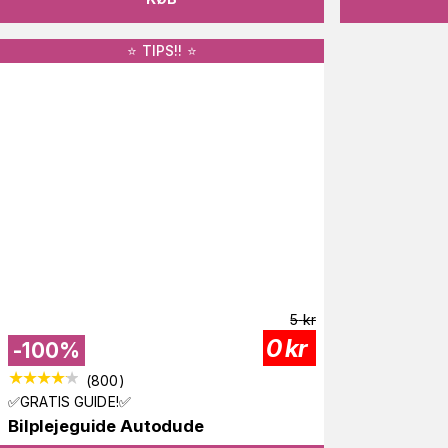
⭐️ TIPS!! ⭐️
5
kr
0
kr
-
100
%
(
800
)
✅GRATIS GUIDE!✅
Bilplejeguide Autodude