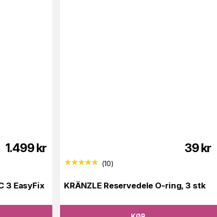
1.499
kr
39
kr
(
10
)
 3 EasyFix
KRÄNZLE Reservedele O-ring, 3 stk
KØB