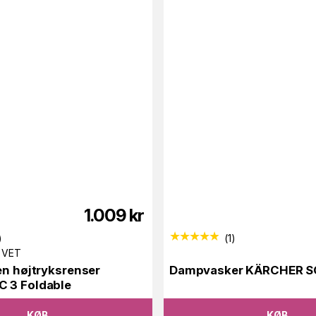
1.009
kr
)
(
1
)
EVET
en højtryksrenser
Dampvasker KÄRCHER SC
 3 Foldable
KØB
KØB