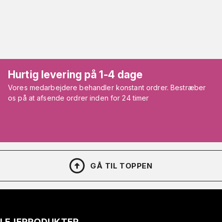
Hurtig levering på 1-4 dage
Vores medarbejdere behandler konstant ordrer. Bestræber
os på at afsende ordrer inden for 24 timer
GÅ TIL TOPPEN
PLEJEPRODUKTER