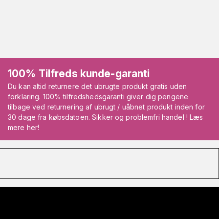
100% Tilfreds kunde-garanti
Du kan altid returnere det ubrugte produkt gratis uden
forklaring. 100% tilfredshedsgaranti giver dig pengene
tilbage ved returnering af ubrugt / uåbnet produkt inden for
30 dage fra købsdatoen. Sikker og problemfri handel ! Læs
mere her!