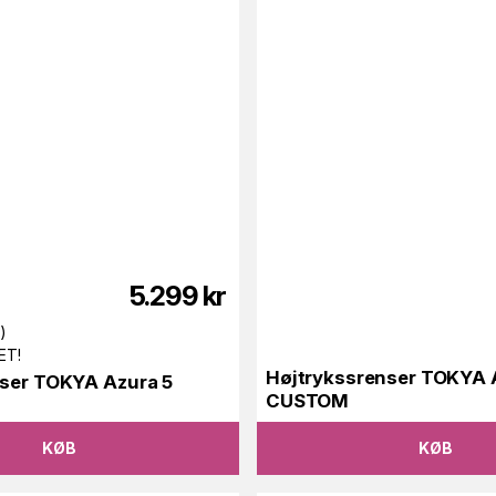
5.299
kr
0
)
ET!
Højtrykssrenser TOKYA A
nser TOKYA Azura 5
CUSTOM
KØB
KØB