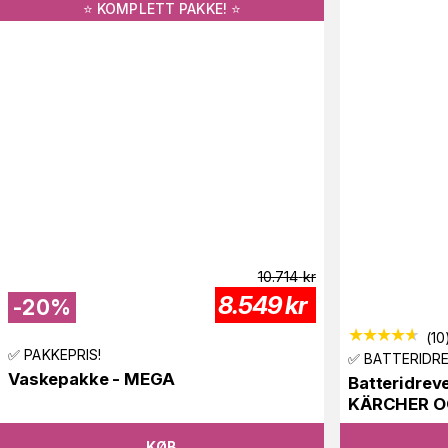
⭐️ KOMPLETT PAKKE! ⭐️
10.714
kr
8.549
kr
-
20
%
(
10
✅ PAKKEPRIS!
✅ BATTERIDR
Vaskepakke - MEGA
Batteridrev
KÄRCHER OC
KØB