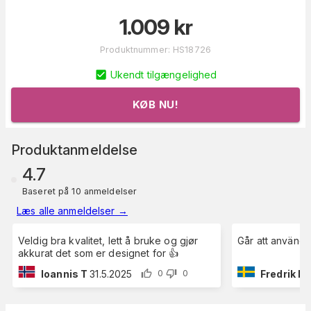
1.009
kr
Produktnummer
:
HS18726
Ukendt tilgængelighed
KØB NU!
Produktanmeldelse
4.7
Baseret på 10 anmeldelser
Læs alle anmeldelser
→
Veldig bra kvalitet, lett å bruke og gjør
Går att använda t
akkurat det som er designet for 👍
Ioannis T
31.5.2025
Fredrik L
3
0
0