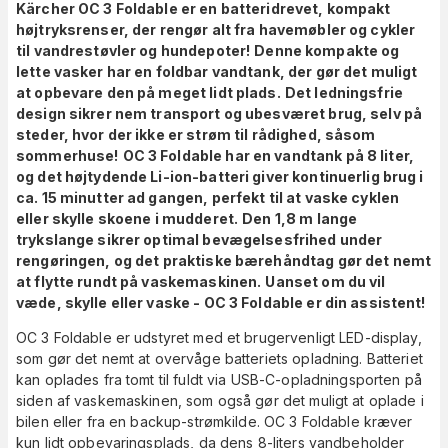
Kärcher OC 3 Foldable er en batteridrevet, kompakt
højtryksrenser, der rengør alt fra havemøbler og cykler
til vandrestøvler og hundepoter!
Denne kompakte og
lette vasker har en foldbar vandtank, der gør det muligt
at opbevare den på meget lidt plads.
Det ledningsfrie
design sikrer nem transport og ubesværet brug, selv på
steder, hvor der ikke er strøm til rådighed, såsom
sommerhuse!
OC 3 Foldable har en vandtank på 8 liter,
og det højtydende Li-ion-batteri giver kontinuerlig brug i
ca. 15 minutter ad gangen, perfekt til at vaske cyklen
eller skylle skoene i mudderet.
Den 1,8 m lange
trykslange sikrer optimal bevægelsesfrihed under
rengøringen, og det praktiske bærehåndtag gør det nemt
at flytte rundt på vaskemaskinen.
Uanset om du vil
væde, skylle eller vaske - OC 3 Foldable er din assistent!
OC 3 Foldable er udstyret med et brugervenligt LED-display,
som gør det nemt at overvåge batteriets opladning. Batteriet
kan oplades fra tomt til fuldt via USB-C-opladningsporten på
siden af vaskemaskinen, som også gør det muligt at oplade i
bilen eller fra en backup-strømkilde. OC 3 Foldable kræver
kun lidt opbevaringsplads, da dens 8-liters vandbeholder