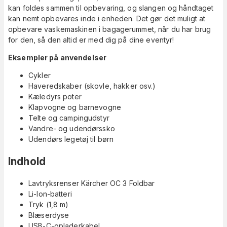
kan foldes sammen til opbevaring, og slangen og håndtaget
kan nemt opbevares inde i enheden. Det gør det muligt at
opbevare vaskemaskinen i bagagerummet, når du har brug
for den, så den altid er med dig på dine eventyr!
Eksempler på anvendelser
Cykler
Haveredskaber (skovle, hakker osv.)
Kæledyrs poter
Klapvogne og barnevogne
Telte og campingudstyr
Vandre- og udendørssko
Udendørs legetøj til børn
Indhold
Lavtryksrenser Kärcher OC 3 Foldbar
Li-Ion-batteri
Tryk (1,8 m)
Blæserdyse
USB-C-opladerkabel