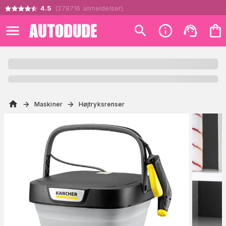
4.5
(
278716
anmeldelser
)
Maskiner
Højtryksrenser