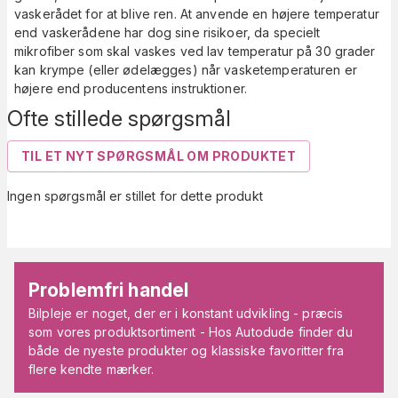
vaskerådet for at blive ren. At anvende en højere temperatur
end vaskerådene har dog sine risikoer, da specielt
mikrofiber som skal vaskes ved lav temperatur på 30 grader
kan krympe (eller ødelægges) når vasketemperaturen er
højere end producentens instruktioner.
Ofte stillede spørgsmål
TIL ET NYT SPØRGSMÅL OM PRODUKTET
Ingen spørgsmål er stillet for dette produkt
Problemfri handel
Bilpleje er noget, der er i konstant udvikling - præcis
som vores produktsortiment - Hos Autodude finder du
både de nyeste produkter og klassiske favoritter fra
flere kendte mærker.