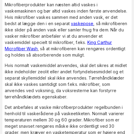
Mikrofiberprodukter kan næsten altid vaskes i
vaskemaskinen og bør altid vaskes inden første anvendelse.
Hvis mikrofiber vaskes sammen med anden vask, er det
bedst at lægge den i en separat
vaskepose
, så mikrofiberen
ikke slider på anden vask eller samler fnug fra dem. Når du
vasker mikrofiber anbefaler vi at du anvender et
vaskemiddel specielt til mikrofiber, f.eks.
King Carthur
Microfiber Wash
, så at mikrofiberen kan rengøres ordentligt
og holdes så absorberende som muligt.
Hvis normalt vaskemiddel anvendes, skal det sikres at midlet
ikke indeholder zeolit eller andet fortyndelsesmiddel og et
separat skyllemiddel skal ikke anvendes. Tørrehåndklæder
skal ikke vaskes samtidigt som f.eks. mikrofiber, som
anvendes ved voksning, da voksresterne kan forstyrre
tørrehåndklædets egenskaber.
Det anbefales at vaske mikrofiberprodukter regelbunden i
henhold til vaskerådene på vaskeetiketen. Normalt varierer
temperaturen mellem 30 og 60 grader. Mikrofiber som er
meget snavset rengøres måske ikke ordentligt ved 30
grader, men kræver en vasketemperatur som er højere end