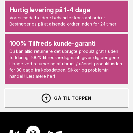
Hurtig levering på 1-4 dage
Vores medarbejdere behandler konstant ordrer.
Bestræber os på at afsende ordrer inden for 24 timer
100% Tilfreds kunde-garanti
Du kan altid returnere det ubrugte produkt gratis uden
forklaring. 100% tilfredshedsgaranti giver dig pengene
tilbage ved returnering af ubrugt / uåbnet produkt inden
for 30 dage fra købsdatoen. Sikker og problemfri
handel ! Læs mere her!
GÅ TIL TOPPEN