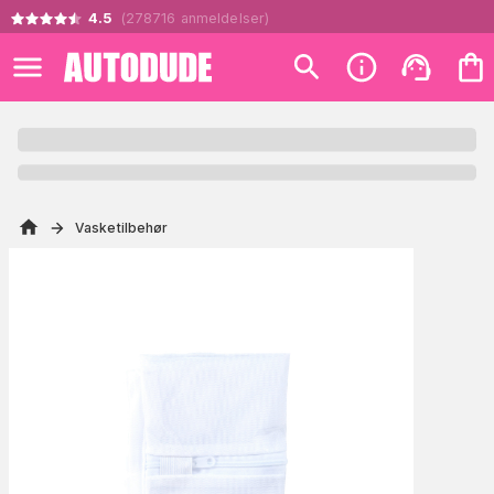
4.5
(
278716
anmeldelser
)
Vasketilbehør