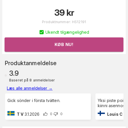
39
kr
Produktnummer
:
HS12191
Ukendt tilgængelighed
KØB NU!
Produktanmeldelse
3.9
Baseret på 8 anmeldelser
Læs alle anmeldelser
→
Gick sönder i första tvätten.
Yksi piste pois,
kiinni asennossa
T V
3.1.2026
Louis C
29
0
0