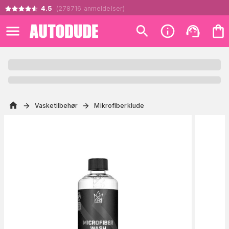
4.5
(
278716
anmeldelser
)
Vasketilbehør
Mikrofiberklude