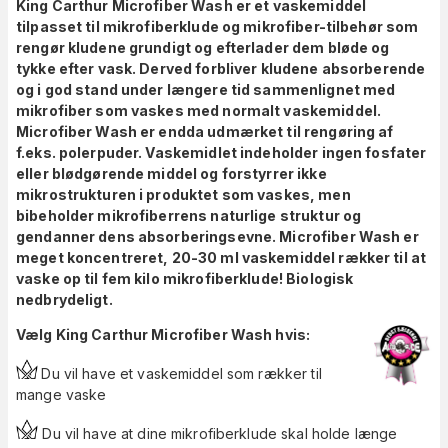
King Carthur Microfiber Wash er et vaskemiddel
tilpasset til mikrofiberklude og mikrofiber-tilbehør som
rengør kludene grundigt og efterlader dem bløde og
tykke efter vask. Derved forbliver kludene absorberende
og i god stand under længere tid sammenlignet med
mikrofiber som vaskes med normalt vaskemiddel.
Microfiber Wash er endda udmærket til rengøring af
f.eks. polerpuder. Vaskemidlet indeholder ingen fosfater
eller blødgørende middel og forstyrrer ikke
mikrostrukturen i produktet som vaskes, men
bibeholder mikrofiberrens naturlige struktur og
gendanner dens absorberingsevne. Microfiber Wash er
meget koncentreret, 20-30 ml vaskemiddel rækker til at
vaske op til fem kilo mikrofiberklude! Biologisk
nedbrydeligt.
Vælg King Carthur Microfiber Wash hvis:
Du vil have et vaskemiddel som rækker til
mange vaske
Du vil have at dine mikrofiberklude skal holde længe