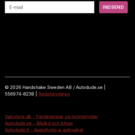
E-mail
INDSEND
©
2026
Handshake Sweden AB
/ Autodude.se |
556974-8238
|
Registerutdrag
Valostore.dk - Pandelamper og lommelygter
Autodude.se - Bilvård och bilvax
Autodude.fi - Autonhoito ja autovahat