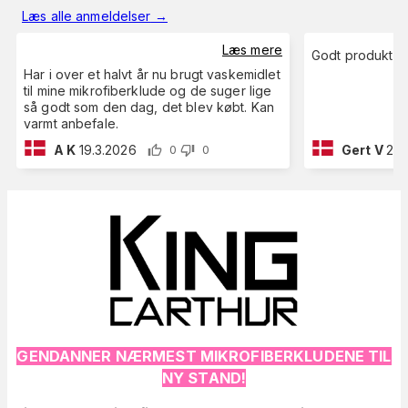
Læs alle anmeldelser
→
Læs mere
Godt produkt
Har i over et halvt år nu brugt vaskemidlet
til mine mikrofiberklude og de suger lige
så godt som den dag, det blev købt. Kan
varmt anbefale.
A K
19.3.2026
Gert V
2.7
0
0
GENDANNER NÆRMEST MIKROFIBERKLUDENE TIL
NY STAND!