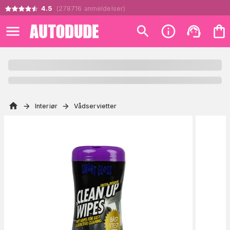
4.5
(
278716
anmeldelser
)
Interiør
Vådservietter