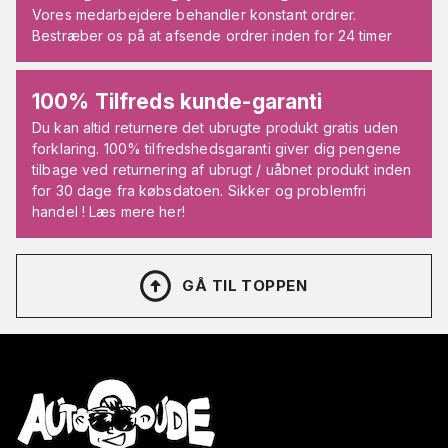
Vores medarbejdere behandler konstant ordrer.
Bestræber os på at afsende ordrer inden for 24 timer
100% Tilfreds kunde-garanti
Du kan altid returnere det ubrugte produkt gratis uden
forklaring. 100% tilfredshedsgaranti giver dig pengene
tilbage ved returnering af ubrugt / uåbnet produkt inden
for 30 dage fra købsdatoen. Sikker og problemfri
handel ! Læs mere her!
GÅ TIL TOPPEN