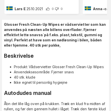
Lars E
25.10.2021
Anna-cari
0
0
Glosser Fresh Clean-Up Wipes er vådservietter som kan
anvendes på næsten alle billens overflader. Fjerner
effektivt lette snavss´på f.eks. plast,tekstil, gummi og
vinyl. Perfekt at have som en nødløsning i bilen, båden
eller hjemme. 40 stk per pakke,
Beskrivelse
Produkt: Vådservietter Glosser Fresh Clean-Up Wipes
Anvendeksesområde: Fjerner snavs
40 stk. klude
Ikke egnet til personlig hygiejne
Autodudes manual
Åbn det lille låg oven på krukken. Træk en klud fra midten af ​​
rullen, og før den gennem hullet i låget. Træk den første klud