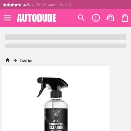
4.5
(
278716
anmeldelser
)
Interiør