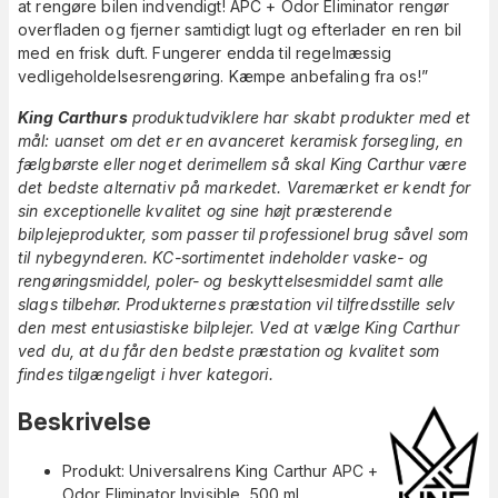
at rengøre bilen indvendigt! APC + Odor Eliminator rengør
overfladen og fjerner samtidigt lugt og efterlader en ren bil
med en frisk duft. Fungerer endda til regelmæssig
vedligeholdelsesrengøring. Kæmpe anbefaling fra os!”
King Carthurs
produktudviklere har skabt produkter med et
mål: uanset om det er en avanceret keramisk forsegling, en
fælgbørste eller noget derimellem så skal King Carthur være
det bedste alternativ på markedet. Varemærket er kendt for
sin exceptionelle kvalitet og sine højt præsterende
bilplejeprodukter, som passer til professionel brug såvel som
til nybegynderen. KC-sortimentet indeholder vaske- og
rengøringsmiddel, poler- og beskyttelsesmiddel samt alle
slags tilbehør. Produkternes præstation vil tilfredsstille selv
den mest entusiastiske bilplejer. Ved at vælge King Carthur
ved du, at du får den bedste præstation og kvalitet som
findes tilgængeligt i hver kategori.
Beskrivelse
Produkt: Universalrens King Carthur APC +
Odor Eliminator Invisible, 500 ml