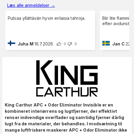
Læs alle anmeldelser
→
Putsaa yllättävän hyvin erilaisia tahroja.
Blir lite flammig
efter avdunstni
Juha M
16.7.2026
Jan C
22.
0
0
King Carthur APC + Odor Eliminator Invisible er en
kombineret interiørrens og lugtfjerner, der effektivt
renser indvendige overflader og samtidig fjerner dårlig
lugt fra de materialer, der behandles. I modsætning til
mange luftfriskere maskerer APC + Odor Eliminator ikke