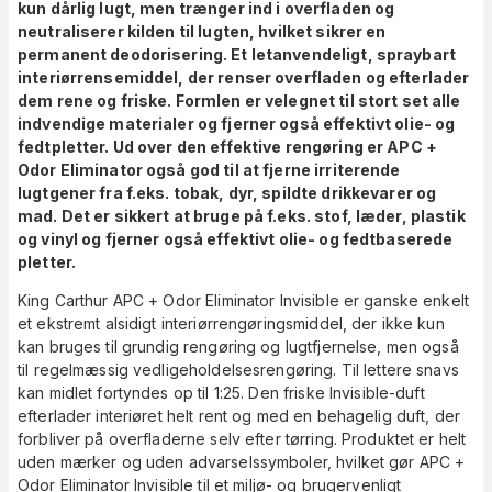
kun dårlig lugt, men trænger ind i overfladen og
neutraliserer kilden til lugten, hvilket sikrer en
permanent deodorisering. Et letanvendeligt, spraybart
interiørrensemiddel, der renser overfladen og efterlader
dem rene og friske. Formlen er velegnet til stort set alle
indvendige materialer og fjerner også effektivt olie- og
fedtpletter. Ud over den effektive rengøring er APC +
Odor Eliminator også god til at fjerne irriterende
lugtgener fra f.eks. tobak, dyr, spildte drikkevarer og
mad. Det er sikkert at bruge på f.eks. stof, læder, plastik
og vinyl og fjerner også effektivt olie- og fedtbaserede
pletter.
King Carthur APC + Odor Eliminator Invisible er ganske enkelt
et ekstremt alsidigt interiørrengøringsmiddel, der ikke kun
kan bruges til grundig rengøring og lugtfjernelse, men også
til regelmæssig vedligeholdelsesrengøring. Til lettere snavs
kan midlet fortyndes op til 1:25. Den friske Invisible-duft
efterlader interiøret helt rent og med en behagelig duft, der
forbliver på overfladerne selv efter tørring. Produktet er helt
uden mærker og uden advarselssymboler, hvilket gør APC +
Odor Eliminator Invisible til et miljø- og brugervenligt