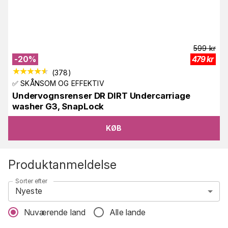
599
kr
-
20
%
479
kr
(
378
)
✅ SKÅNSOM OG EFFEKTIV
Undervognsrenser DR DIRT Undercarriage
washer G3, SnapLock
KØB
Produktanmeldelse
Sorter efter
Nyeste
Nuværende land
Alle lande