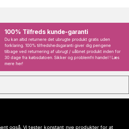
100% Tilfreds kunde-garanti
Du kan altid returnere det ubrugte produkt gratis uden
forklaring. 100% tilfredshedsgaranti giver dig pengene
tilbage ved returnering af ubrugt / uåbnet produkt inden for
30 dage fra købsdatoen. Sikker og problemfri handel ! Læs
mere her!
iment også. Vi tester konstant nye produkter for at