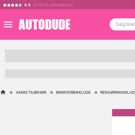
4.5
(
278716
anmeldelser
)
VASKETILBEHØR
MIKROFIBERKLUDE
RENGØRINGSKLUD