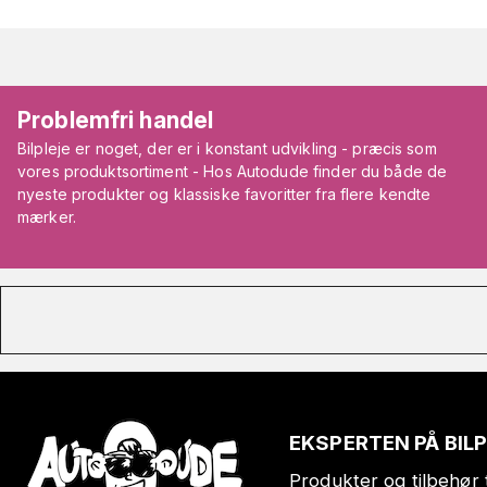
Problemfri handel
Bilpleje er noget, der er i konstant udvikling - præcis som
vores produktsortiment - Hos Autodude finder du både de
nyeste produkter og klassiske favoritter fra flere kendte
mærker.
EKSPERTEN PÅ BIL
Produkter og tilbehør t