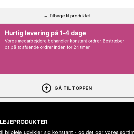
←
Tilbage til produktet
Hurtig levering på 1-4 dage
Vores medarbejdere behandler konstant ordrer. Bestræber
os på at afsende ordrer inden for 24 timer
GÅ TIL TOPPEN
PLEJEPRODUKTER
il bilpleje udvikler sig konstant - og det gør vores sort