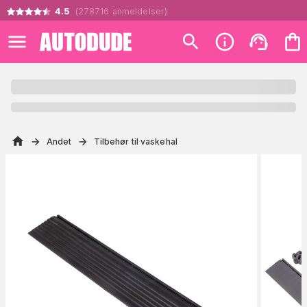
4.5
(
278716
anmeldelser
)
Andet
Tilbehør til vaskehal