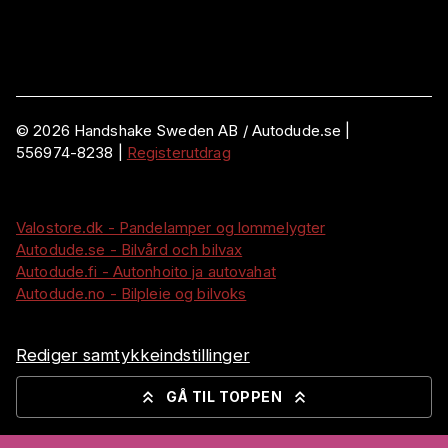
©
2026
Handshake Sweden AB
/ Autodude.se |
556974-8238
|
Registerutdrag
Valostore.dk - Pandelamper og lommelygter
Autodude.se - Bilvård och bilvax
Autodude.fi - Autonhoito ja autovahat
Autodude.no - Bilpleie og bilvoks
Rediger samtykkeindstillinger
GÅ TIL TOPPEN