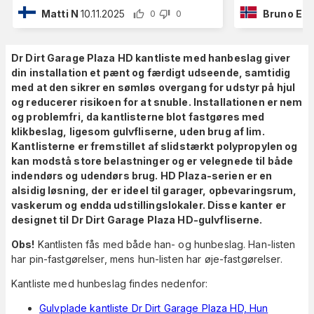
Matti N
10.11.2025
Bruno E
4
0
0
Dr Dirt Garage Plaza HD kantliste med hanbeslag giver
din installation et pænt og færdigt udseende, samtidig
med at den sikrer en sømløs overgang for udstyr på hjul
og reducerer risikoen for at snuble. Installationen er nem
og problemfri, da kantlisterne blot fastgøres med
klikbeslag, ligesom gulvfliserne, uden brug af lim.
Kantlisterne er fremstillet af slidstærkt polypropylen og
kan modstå store belastninger og er velegnede til både
indendørs og udendørs brug. HD Plaza-serien er en
alsidig løsning, der er ideel til garager, opbevaringsrum,
vaskerum og endda udstillingslokaler. Disse kanter er
designet til Dr Dirt Garage Plaza HD-gulvfliserne.
Obs!
Kantlisten fås med både han- og hunbeslag. Han-listen
har pin-fastgørelser, mens hun-listen har øje-fastgørelser.
Kantliste med hunbeslag findes nedenfor:
Gulvplade kantliste Dr Dirt Garage Plaza HD, Hun