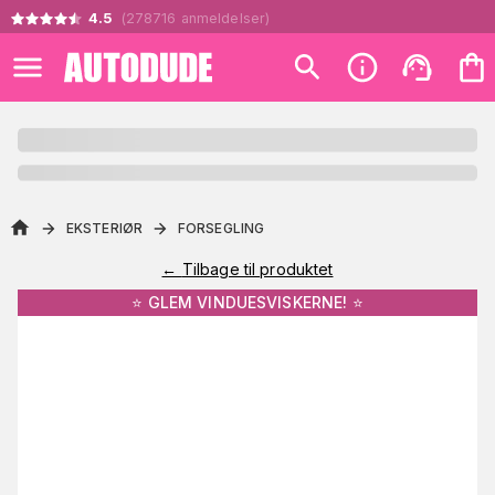
4.5
(
278716
anmeldelser
)
EKSTERIØR
FORSEGLING
←
Tilbage til produktet
⭐️ GLEM VINDUESVISKERNE! ⭐️