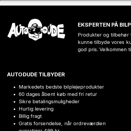
EKSPERTEN PÅ BIL
Produkter og tilbehør t
kunne tilbyde vores k
god pris. Velkommen t
AUTODUDE TILBYDER
Markedets bedste bilplejeprodukter
60 dages åbent køb med fri retur
Sikre betalingsmuligheder
Hurtig levering
Billig fragt
Gratis forsendelse, når ordreværdien
overstiger 499 kr