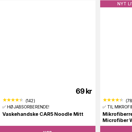
NYT LI
69
kr
(
142
)
(
7
✅ HØJABSORBERENDE!
✅ TIL MIKROF
Vaskehandske CAR5 Noodle Mitt
Mikrofiber
Microfiber 