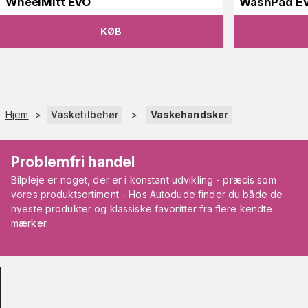
WheelMitt EVO
WashPad E
KØB
Hjem
>
Vasketilbehør
>
Vaskehandsker
Problemfri handel
Bilpleje er noget, der er i konstant udvikling - præcis som
vores produktsortiment - Hos Autodude finder du både de
nyeste produkter og klassiske favoritter fra flere kendte
mærker.