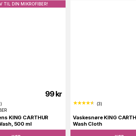
V TIL DIN MIKROFIBER!
99
kr
8
)
(
3
)
IBER
rens KING CARTHUR
Vaskesnøre KING CARTH
Wash, 500 ml
Wash Cloth