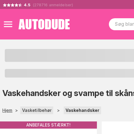
4.5
(
278716
anmeldelser
)
Vaskehandsker og svampe til skån
Hjem
>
Vasketilbehør
>
Vaskehandsker
ANBEFALES STÆRKT!