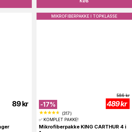
KØB
MIKROFIBERPAKKE I TOPKLASSE
586
kr
89
kr
489
kr
-
17
%
(
317
)
✅ KOMPLET PAKKE!
nger
Mikrofiberpakke KING CARTHUR 4 i