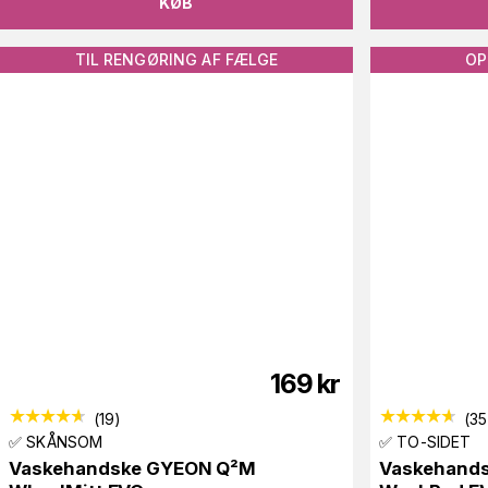
KØB
TIL RENGØRING AF FÆLGE
OP
169
kr
(
19
)
(
35
✅ SKÅNSOM
✅ TO-SIDET
Vaskehandske GYEON Q²M
Vaskehand