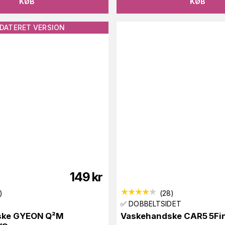
KØB
KØB
DATERET VERSION
149
kr
)
(
28
)
✅ DOBBELTSIDET
ske GYEON Q²M
Vaskehandske CAR5 5Fi