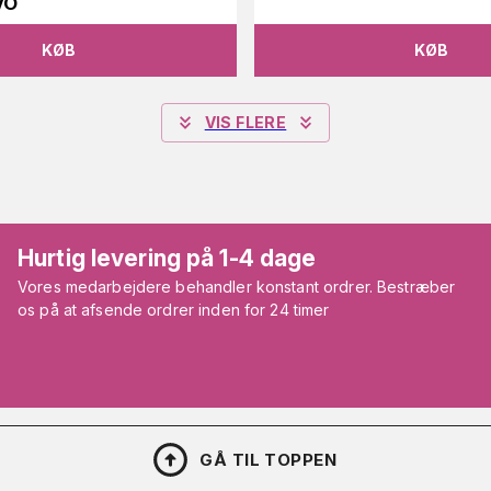
VO
KØB
KØB
VIS FLERE
Hurtig levering på 1-4 dage
Vores medarbejdere behandler konstant ordrer. Bestræber
os på at afsende ordrer inden for 24 timer
GÅ TIL TOPPEN