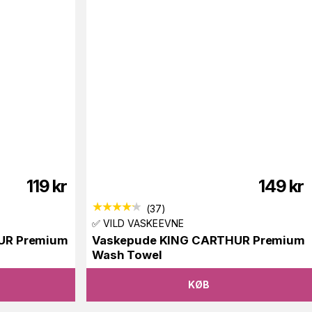
119
kr
149
kr
(
37
)
✅ VILD VASKEEVNE
UR Premium
Vaskepude KING CARTHUR Premium
Wash Towel
KØB