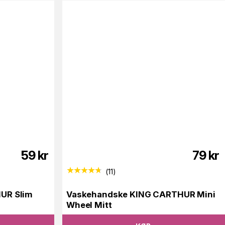
59
kr
79
kr
(
11
)
UR Slim
Vaskehandske KING CARTHUR Mini
Wheel Mitt