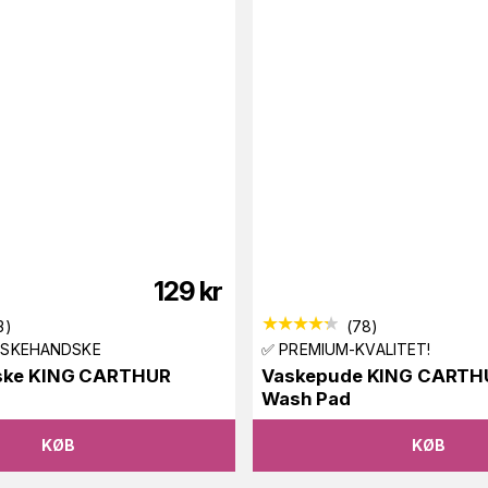
129
kr
3
)
(
78
)
ASKEHANDSKE
✅ PREMIUM-KVALITET!
ske KING CARTHUR
Vaskepude KING CARTH
t
Wash Pad
KØB
KØB