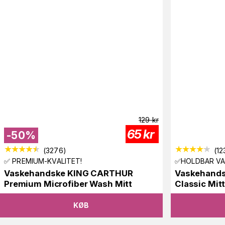
129
kr
65
kr
-
50
%
(
3276
)
(
12
✅ PREMIUM-KVALITET!
✅HOLDBAR V
Vaskehandske KING CARTHUR
Vaskehand
Premium Microfiber Wash Mitt
Classic Mit
KØB