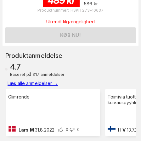
489
kr
586
kr
Produktnummer
:
HSKIT273-10637
Ukendt tilgængelighed
KØB NU!
Produktanmeldelse
4.7
Baseret på 317 anmeldelser
Læs alle anmeldelser
→
Glimrende
Toimivia tuottei
kuivauspyyhkeel
Lars M
31.8.2022
H V
13.7.2
0
0