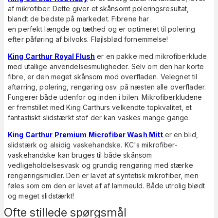
af mikrofiber. Dette giver et skånsomt poleringsresultat,
blandt de bedste på markedet. Fibrene har
en perfekt længde og tæthed og er optimeret til polering
efter påføring af bilvoks. Fløjlsblød fornemmelse!
King Carthur Royal Flush
er en pakke med mikrofiberklude
med utallige anvendelsesmuligheder. Selv om den har korte
fibre, er den meget skånsom mod overfladen. Velegnet til
aftørring, polering, rengøring osv. på næsten alle overflader.
Fungerer både udenfor og inden i bilen. Mikrofiberkludene
er fremstillet med King Carthurs velkendte topkvalitet, et
fantastiskt slidstærkt stof der kan vaskes mange gange.
King Carthur Premium Microfiber Wash Mitt
er en blid,
slidstærk og alsidig vaskehandske. KC's mikrofiber-
vaskehandske kan bruges til både skånsom
vedligeholdelsesvask og grundig rengøring med stærke
rengøringsmidler. Den er lavet af syntetisk mikrofiber, men
føles som om den er lavet af af lammeuld. Både utrolig blødt
og meget slidstærkt!
Ofte stillede spørgsmål