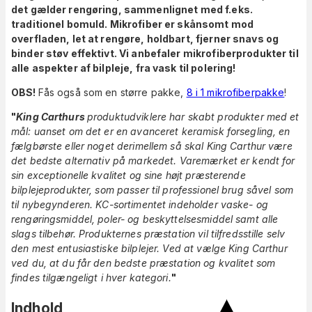
det gælder rengøring, sammenlignet med f.eks.
traditionel bomuld. Mikrofiber er skånsomt mod
overfladen, let at rengøre, holdbart, fjerner snavs og
binder støv effektivt. Vi anbefaler mikrofiberprodukter til
alle aspekter af bilpleje, fra vask til polering!
OBS!
Fås også som en større pakke,
8 i 1 mikrofiberpakke
!
"
King Carthurs
produktudviklere har skabt produkter med et
mål: uanset om det er en avanceret keramisk forsegling, en
fælgbørste eller noget derimellem så skal King Carthur være
det bedste alternativ på markedet. Varemærket er kendt for
sin exceptionelle kvalitet og sine højt præsterende
bilplejeprodukter, som passer til professionel brug såvel som
til nybegynderen. KC-sortimentet indeholder vaske- og
rengøringsmiddel, poler- og beskyttelsesmiddel samt alle
slags tilbehør. Produkternes præstation vil tilfredsstille selv
den mest entusiastiske bilplejer. Ved at vælge King Carthur
ved du, at du får den bedste præstation og kvalitet som
findes tilgængeligt i hver kategori.
"
Indhold