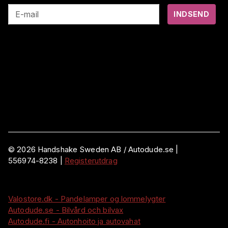
E-mail
INDSEND
©
2026
Handshake Sweden AB
/ Autodude.se |
556974-8238
|
Registerutdrag
Valostore.dk - Pandelamper og lommelygter
Autodude.se - Bilvård och bilvax
Autodude.fi - Autonhoito ja autovahat