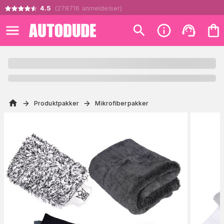
4.5
(
278716
anmeldelser
)
Produktpakker
Mikrofiberpakker