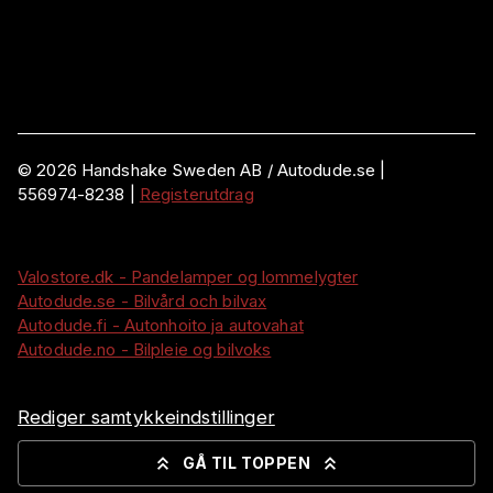
©
2026
Handshake Sweden AB
/ Autodude.se |
556974-8238
|
Registerutdrag
Valostore.dk - Pandelamper og lommelygter
Autodude.se - Bilvård och bilvax
Autodude.fi - Autonhoito ja autovahat
Autodude.no - Bilpleie og bilvoks
Rediger samtykkeindstillinger
GÅ TIL TOPPEN