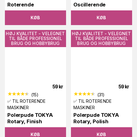
Roterende
Oscillerende
KØB
KØB
HØJ KVALITET - VELEGNET
HØJ KVALITET - VELEGNET
TIL BÅDE PROFESSIONEL
TIL BÅDE PROFESSIONEL
BRUG OG HOBBYBRUG
BRUG OG HOBBYBRUG
59
kr
59
kr
(
15
)
(
31
)
✅ TIL ROTERENDE
✅ TIL ROTERENDE
MASKINER
MASKINER
Polerpude TOKYA
Polerpude TOKYA
Rotary, Finish
Rotary, Polish
KØB
KØB