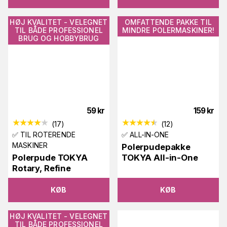
HØJ KVALITET - VELEGNET
OMFATTENDE PAKKE TIL
TIL BÅDE PROFESSIONEL
MINDRE POLERMASKINER!
BRUG OG HOBBYBRUG
59
kr
159
kr
(
17
)
(
12
)
✅ TIL ROTERENDE
✅ ALL-IN-ONE
MASKINER
Polerpudepakke
Polerpude TOKYA
TOKYA All-in-One
Rotary, Refine
KØB
KØB
HØJ KVALITET - VELEGNET
TIL BÅDE PROFESSIONEL