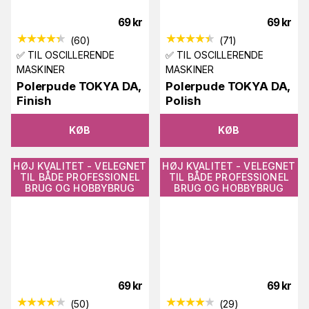
69
kr
69
kr
(
60
)
(
71
)
✅ TIL OSCILLERENDE
✅ TIL OSCILLERENDE
MASKINER
MASKINER
Polerpude TOKYA DA,
Polerpude TOKYA DA,
Finish
Polish
KØB
KØB
HØJ KVALITET - VELEGNET
HØJ KVALITET - VELEGNET
TIL BÅDE PROFESSIONEL
TIL BÅDE PROFESSIONEL
BRUG OG HOBBYBRUG
BRUG OG HOBBYBRUG
69
kr
69
kr
(
50
)
(
29
)