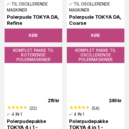
✅ TIL OSCILLERENDE
✅ TIL OSCILLERENDE
MASKINER
MASKINER
Polerpude TOKYA DA,
Polerpude TOKYA DA,
Refine
Coarse
KØB
KØB
KOMPLET PAKKE TIL
KOMPLET PAKKE TIL
ROTERENDE
OSCILLERENDE
POLERMASKINER
POLERMASKINER
219
kr
249
kr
(
22
)
(
54
)
✅ 4 IN 1
✅ 4 IN 1
Polerpudepakke
Polerpudepakke
TOKYA 4 i 1 -
TOKYA 4 in 1 -