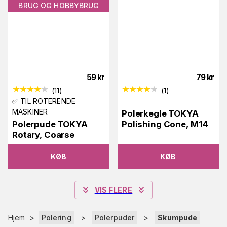
BRUG OG HOBBYBRUG
59
kr
79
kr
(
11
)
(
1
)
✅ TIL ROTERENDE
MASKINER
Polerkegle TOKYA
Polerpude TOKYA
Polishing Cone, M14
Rotary, Coarse
KØB
KØB
VIS FLERE
Hjem
>
Polering
>
Polerpuder
>
Skumpude