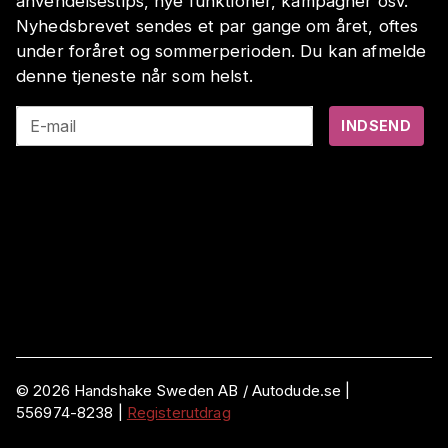
anvendelsestips, nye funktioner, kampagner osv.
Nyhedsbrevet sendes et par gange om året, oftes
under foråret og sommerperioden. Du kan afmelde
denne tjeneste når som helst.
E-mail
INDSEND
©
2026
Handshake Sweden AB
/ Autodude.se |
556974-8238
|
Registerutdrag