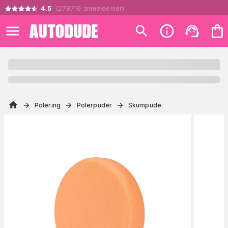
4.5
(
278716
anmeldelser
)
Polering
Polerpuder
Skumpude