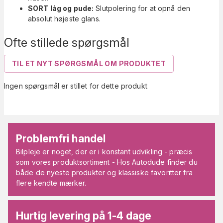
SORT låg og pude:
Slutpolering for at opnå den
absolut højeste glans.
Ofte stillede spørgsmål
TIL ET NYT SPØRGSMÅL OM PRODUKTET
Ingen spørgsmål er stillet for dette produkt
Problemfri handel
Bilpleje er noget, der er i konstant udvikling - præcis
som vores produktsortiment - Hos Autodude finder du
både de nyeste produkter og klassiske favoritter fra
flere kendte mærker.
Hurtig levering på 1-4 dage