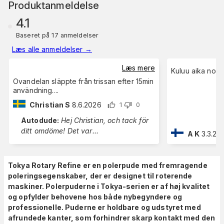
Produktanmeldelse
4.1
Baseret på 17 anmeldelser
Læs alle anmeldelser
→
Læs mere
Kuluu aika nope
Ovandelan släppte från trissan efter 15min
användning....
Christian S
8.6.2026
1
0
Autodude
:
Hej Christian, och tack för
ditt omdöme! Det var
...
A K
3.3.20
Tokya Rotary Refine er en polerpude med fremragende
poleringsegenskaber, der er designet til roterende
maskiner. Polerpuderne i Tokya-serien er af høj kvalitet
og opfylder behovene hos både nybegyndere og
professionelle. Puderne er holdbare og udstyret med
afrundede kanter, som forhindrer skarp kontakt med den