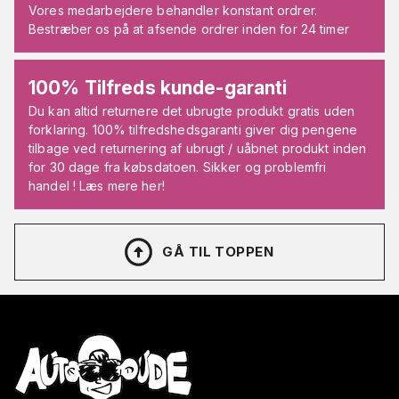
Vores medarbejdere behandler konstant ordrer.
Bestræber os på at afsende ordrer inden for 24 timer
100% Tilfreds kunde-garanti
Du kan altid returnere det ubrugte produkt gratis uden
forklaring. 100% tilfredshedsgaranti giver dig pengene
tilbage ved returnering af ubrugt / uåbnet produkt inden
for 30 dage fra købsdatoen. Sikker og problemfri
handel ! Læs mere her!
GÅ TIL TOPPEN