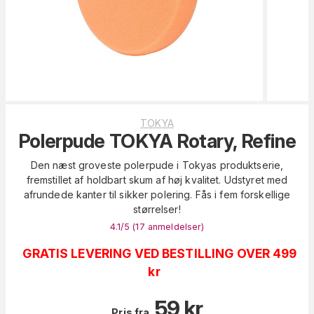
TOKYA
Polerpude TOKYA Rotary, Refine
Den næst groveste polerpude i Tokyas produktserie,
fremstillet af holdbart skum af høj kvalitet. Udstyret med
afrundede kanter til sikker polering. Fås i fem forskellige
størrelser!
4.1
/5 (
17
anmeldelser
)
GRATIS LEVERING VED BESTILLING OVER 499
kr
59
kr
Pris fra.