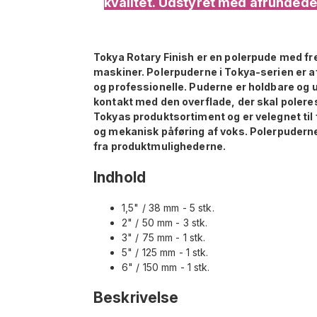
kvalitet. Udstyret med afrundede k
Tokya Rotary Finish er en polerpude med fr
maskiner. Polerpuderne i Tokya-serien er a
og professionelle. Puderne er holdbare og 
kontakt med den overflade, der skal poleres
Tokyas produktsortiment og er velegnet til
og mekanisk påføring af voks. Polerpuderne 
fra produktmulighederne.
Indhold
1,5" / 38 mm - 5 stk.
2" / 50 mm - 3 stk.
3" / 75 mm - 1 stk.
5" / 125 mm - 1 stk.
6" / 150 mm - 1 stk.
Beskrivelse