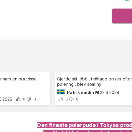
 annars en bra trissa.
Gjorde sitt jobb , tvättade trissan efte
polering , blev som ny
Patrik medin M
22.6.2024
.5.2025
0
0
0
0
Den fineste polerpude i Tokyas prod