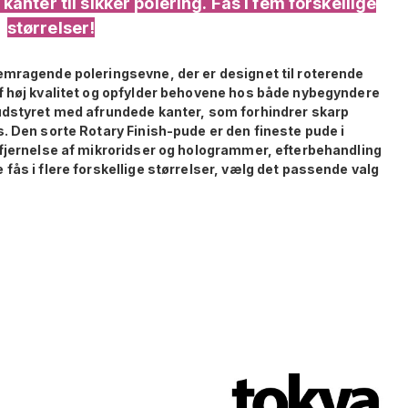
anter til sikker polering. Fås i fem forskellige
størrelser!
emragende poleringsevne, der er designet til roterende
f høj kvalitet og opfylder behovene hos både nybegyndere
udstyret med afrundede kanter, som forhindrer skarp
. Den sorte Rotary Finish-pude er den fineste pude i
 fjernelse af mikroridser og hologrammer, efterbehandling
fås i flere forskellige størrelser, vælg det passende valg