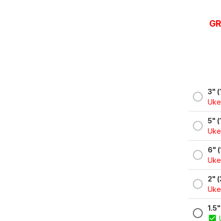
GR
3" (
Uke
5" (
Uke
6" (
Uke
2" (
Uke
1.5"