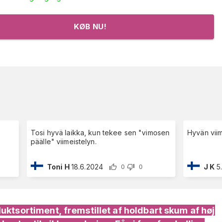
KØB NU!
r
Tosi hyvä laikka, kun tekee sen "vimosen
Hyvän viim
päälle" viimeistelyn.
Toni H
18.6.2024
J K
5
0
0
uktsortiment, fremstillet af holdbart skum af høj