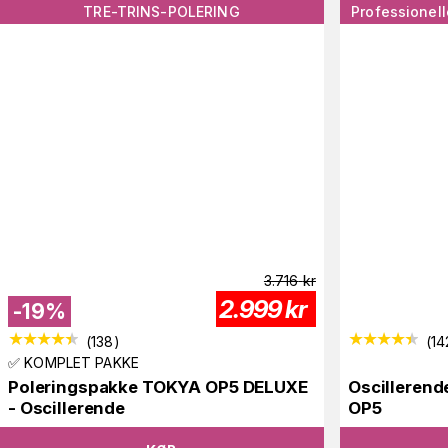
TRE-TRINS-POLERING
Professionell
3.716
kr
2.999
kr
-
19
%
(
138
)
(
14
✅ KOMPLET PAKKE
Poleringspakke TOKYA OP5 DELUXE
Oscilleren
- Oscillerende
OP5