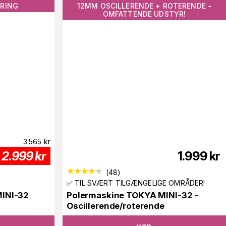
ERING
12MM OSCILLERENDE + ROTERENDE -
OMFATTENDE UDSTYR!
3.565
kr
2.999
kr
1.999
kr
(
48
)
✅ TIL SVÆRT TILGÆNGELIGE OMRÅDER!
MINI-32
Polermaskine TOKYA MINI-32 -
Oscillerende/roterende