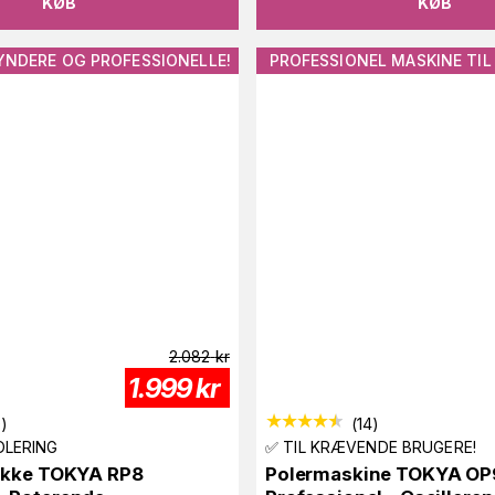
KØB
KØB
YNDERE OG PROFESSIONELLE!
PROFESSIONEL MASKINE TIL 
2.082
kr
1.999
kr
0
)
(
14
)
OLERING
✅ TIL KRÆVENDE BRUGERE!
akke TOKYA RP8
Polermaskine TOKYA OP