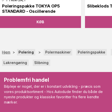
Poleringspakke TOKYA OP5
Slibeklods
STANDARD - Oscillerende
KØB
Hjem
>
Polering
>
Polermaskiner
Poleringspakke
Lakrengøring
Slibning
Problemfri handel
Bilpleje er noget, der er i konstant udvikling - præcis som
vores produktsortiment - Hos Autodude finder du både de
nyeste produkter og klassiske favoritter fra flere kendte
mærker.