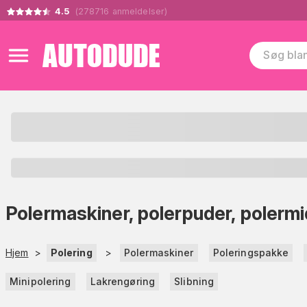
4.5
(
278716
anmeldelser
)
Polermaskiner, polerpuder, polermi
Hjem
>
Polering
>
Polermaskiner
Poleringspakke
Minipolering
Lakrengøring
Slibning