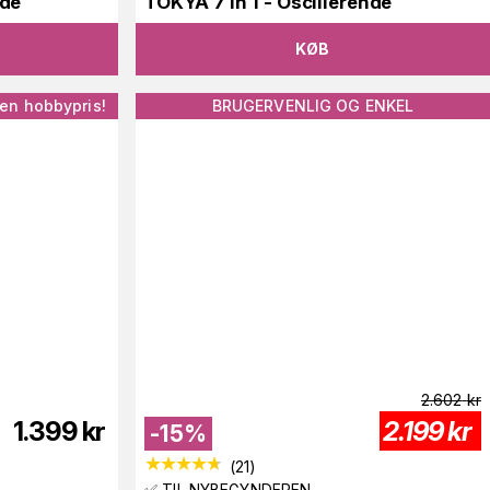
nde
TOKYA 7 in 1 - Oscillerende
KØB
 en hobbypris!
BRUGERVENLIG OG ENKEL
2.602
kr
1.399
kr
2.199
kr
-
15
%
(
21
)
✅ TIL NYBEGYNDEREN