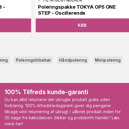
 -
Poleringspakke TOKYA OP5 ONE
STEP - Oscillerende
KØB
ring
Poleringstilbehør
Håndpolering
Minipolering
100% Tilfreds kunde-garanti
Du kan altid returnere det ubrugte produkt gratis uden
forklaring. 100% tilfredshedsgaranti giver dig pengene
tilbage ved returnering af ubrugt / uåbnet produkt inden for
30 dage fra købsdatoen. Sikker og problemfri handel ! Læs
mere her!