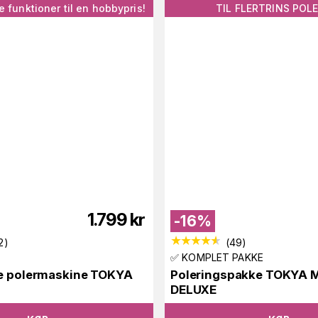
e funktioner til en hobbypris!
TIL FLERTRINS POL
1.799
kr
-
16
%
2
)
(
49
)
✅ KOMPLET PAKKE
de polermaskine TOKYA
Poleringspakke TOKYA 
DELUXE