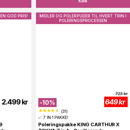
KØB
EN GOD PRIS!
MIDLER OG POLERPUDER TIL HVERT TRIN I
POLERINGSPROCESSEN
723
kr
2.499
kr
649
kr
-
10
%
(
31
)
✅ 7 IN 1 PAKKE!
9
Poleringspakke KING CARTHUR X