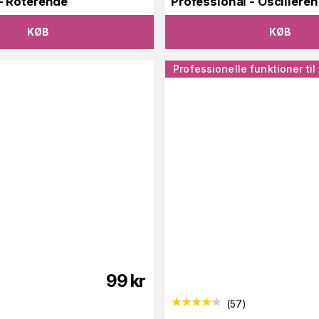
 Roterende
Professional - Oscillere
KØB
KØB
Professionelle funktioner til
99
kr
(
57
)