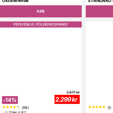
Oscillerende
STANDARD -
KØB
PRISVENLIG POLERINGSPAKKE!
2.671
kr
2.299
kr
-
14
%
(
98
)
(
1
)
✅ 1 TRIN-SÆT