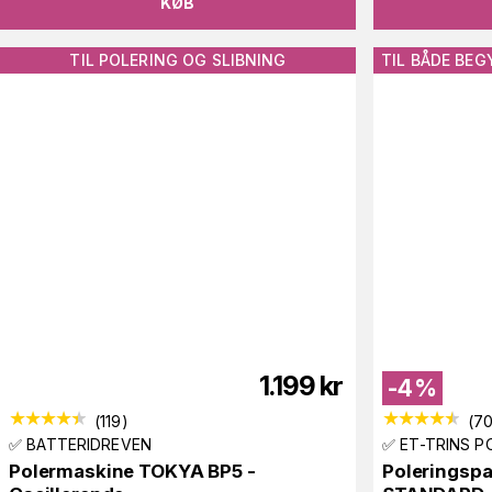
KØB
TIL POLERING OG SLIBNING
TIL BÅDE BEG
1.199
kr
-
4
%
(
119
)
(
7
✅ BATTERIDREVEN
✅ ET-TRINS P
Polermaskine TOKYA BP5 -
Poleringsp