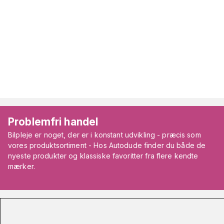
Problemfri handel
Bilpleje er noget, der er i konstant udvikling - præcis som
vores produktsortiment - Hos Autodude finder du både de
nyeste produkter og klassiske favoritter fra flere kendte
mærker.