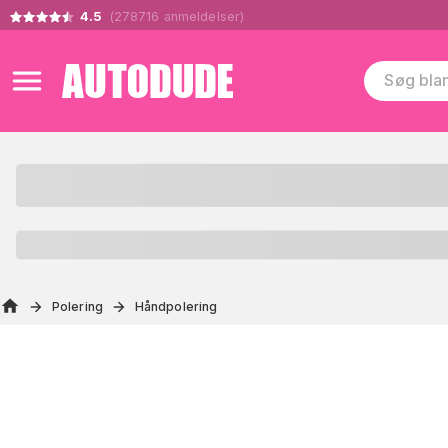
4.5
(
278716
anmeldelser
)
Polering
Håndpolering