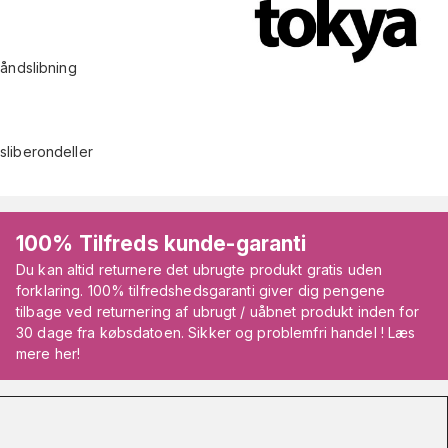
håndslibning
sliberondeller
100% Tilfreds kunde-garanti
Du kan altid returnere det ubrugte produkt gratis uden
forklaring. 100% tilfredshedsgaranti giver dig pengene
tilbage ved returnering af ubrugt / uåbnet produkt inden for
30 dage fra købsdatoen. Sikker og problemfri handel ! Læs
mere her!