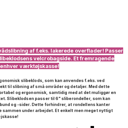
vådslibning af f.eks. lakerede overflader! Passer
il slibeklodsens velcrobagside. Et fremragende
il enhver værktøjskasse!
gonomisk slibeklods, som kan anvendes f.eks. ved
ekt til slibning af små områder og detaljer. Med dette
fortabel og ergonomisk, samtidig med at det muliggør en
et. Slibeklodsen passer til 6" sliberondeller, som kan
bund og -sider. Dette forhindrer, at rondellens kanter
lle sammen under arbejdet. Et enkelt men meget nyttigt
øjskasse!