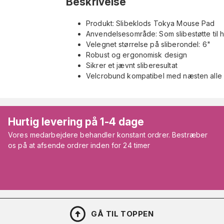
Beskrivelse
Produkt: Slibeklods Tokya Mouse Pad
Anvendelsesområde: Som slibestøtte til 
Velegnet størrelse på sliberondel: 6"
Robust og ergonomisk design
Sikrer et jævnt sliberesultat
Velcrobund kompatibel med næsten alle 
Hurtig levering på 1-4 dage
Vores medarbejdere behandler konstant ordrer. Bestræber
os på at afsende ordrer inden for 24 timer
GÅ TIL TOPPEN