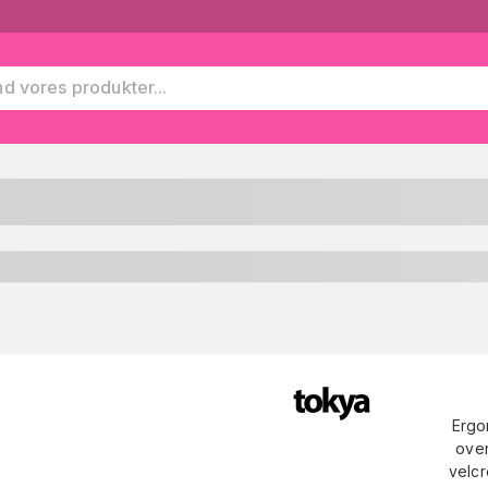
Ergon
over
velcr