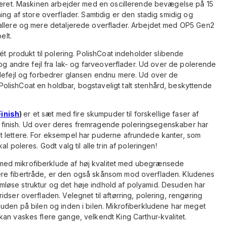
sværet. Maskinen arbejder med en oscillerende bevægelse på 15
ing af store overflader. Samtidig er den stadig smidig og
mallere og mere detaljerede overflader. Arbejdet med OP5 Gen2
elt.
i-ét produkt til polering. PolishCoat indeholder slibende
 og andre fejl fra lak- og farveoverflader. Ud over de polerende
adefejl og forbedrer glansen endnu mere. Ud over de
lishCoat en holdbar, bogstaveligt talt stenhård, beskyttende
Finish
)
er et sæt med fire skumpuder til forskellige faser af
lige finish. Ud over deres fremragende poleringsegenskaber har
t lettere. For eksempel har puderne afrundede kanter, som
l poleres. Godt valg til alle trin af poleringen!
ed mikrofiberklude af høj kvalitet med ubegrænsede
re fibertråde, er den også skånsom mod overfladen. Kludenes
løse struktur og det høje indhold af polyamid. Desuden har
dser overfladen. Velegnet til aftørring, polering, rengøring
 uden på bilen og inden i bilen. Mikrofiberkludene har meget
an vaskes flere gange, velkendt King Carthur-kvalitet.