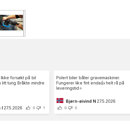
 Ikke forsøkt på bil
Polert biler båter gravemaskiner.
 Bråkte mindre
Fungerer like fint enda👍 helt rå på
leveringstid⭐️
Bjørn-øivind N
27.5.2026
 I
27.5.2026
0
1
0
0