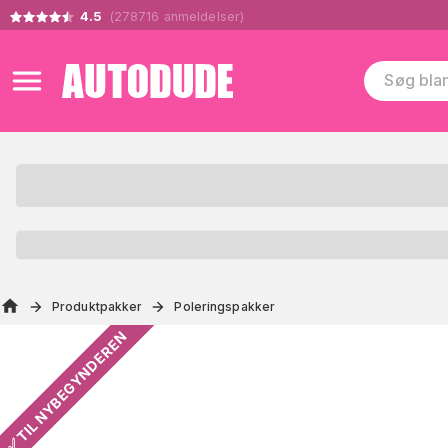
4.5
(
278716
anmeldelser
)
Produktpakker
Poleringspakker
✅ TIL NYBEGYNDEREN