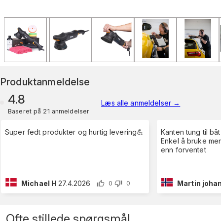
Produktanmeldelse
4.8
Læs alle anmeldelser
→
Baseret på 21 anmeldelser
Super fedt produkter og hurtig levering💪
Kanten tung til båt
Enkel å bruke men litt tung
enn forventet
Michael H
27.4.2026
Martin johan
0
0
Ofte stillede spørgsmål