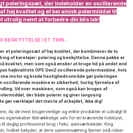
gt poleringssæt, der indeholder en oscillerende
 høj kvalitet og et keramisk polermiddel til
t utrolig nemt at forbedre din bils lak!
G BESKYTTELSE I ET TRIN -
et poleringssæt af høj kvalitet, der kombinerer de to
ing af køretøjer: polering og beskyttelse. Denne pakke er
på kvalitet, men som også ønsker at bruge tid på andet end
okyas højkvalitets OP5 Gen2 oscillerende polermaskine, hvis
 jævne motor og brede hastighedsområde gør poleringen
n oscillerende maskine er sikkerhed, hurtig fjernelse af
andling. Ud over maskinen, som også kan bruges af
polermiddel, der både polerer og giver langvarig
 gør værktøjet det meste af arbejdet, ikke dig!
e, da de mest brugervenlige og enkle produkter er udvalgt til
nes egenskaber tilstrækkelige selv for en krævende hobbyist,
l daglig professionel brug i f.eks. autoværksteder. King
ish, hvilket betyder, at dens sammensætning fjerner små ridser