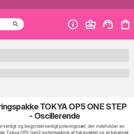
ringspakke TOKYA OP5 ONE STEP
- Oscillerende
ervenligt og begyndervenligt poleringssæt, der indeholder en
nde Tokya OP5 Gen2-polermaskine af høj kvalitet og et keramisk