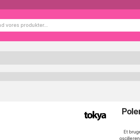
Pole
Et brug
oscillere