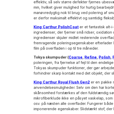
effektiv, så selv større defekter fjernes ube
mm, hvilket giver mulighed for hurtig bearbejdn
manøvredygtig nok til brug ved polering af s
er derfor maksimalt effektivt og samtidig fleksib
King Carthur PolishCoat
er et fantastisk alt-
ingredienser, der fjerner små ridser, oxidation
ingredienser skjuler midlet resterende overfl
fremragende poleringsegenskaber efterlader Po
film på overfladen i op til tre måneder.
Tokya skumpuder (
Coarse
,
Refine
,
Polish
,
poleringen, fra fjernelse af fejl til den ende
Tokyas skumpuder funktioner, der gør arbejde
forhindrer skarp kontakt med det objekt, der ska
King Carthur Royal Flush Gen2
er en pakke m
anvendelsesmuligheder. Selv om den har korte
skånsomhed forstærkes af den fuldstændig søm
mikrofiberklude ikke en påsyet vaskelap, som ri
osv. på næsten alle overflader. Fungerer både
imponerende egenskaber. Slidstærkt stof, der k