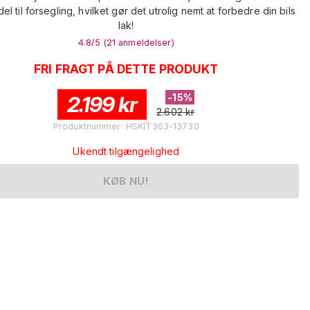
el til forsegling, hvilket gør det utrolig nemt at forbedre din bils
lak!
4.8
/5 (
21
anmeldelser
)
FRI FRAGT PÅ DETTE PRODUKT
2.199
kr
-
15
%
2.602
kr
Produktnummer
:
HSKIT363-13730
Ukendt tilgængelighed
KØB NU!