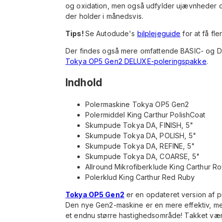
og oxidation, men også udfylder ujævnheder og
der holder i månedsvis.
Tips!
Se Autodude's
bilplejeguide
for at få fl
Der findes også mere omfattende BASIC- og 
Tokya OP5 Gen2 DELUXE-poleringspakke
.
Indhold
Polermaskine Tokya OP5 Gen2
Polermiddel King Carthur PolishCoat
Skumpude Tokya DA, FINISH, 5"
Skumpude Tokya DA, POLISH, 5"
Skumpude Tokya DA, REFINE, 5"
Skumpude Tokya DA, COARSE, 5"
Allround Mikrofiberklude King Carthur R
Polerklud King Carthur Red Ruby
Tokya OP5 Gen2
er en opdateret version af 
Den nye Gen2-maskine er en mere effektiv, m
et endnu større hastighedsområde! Takket vær