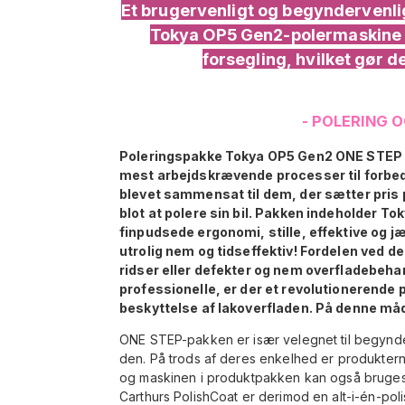
Et brugervenligt og begyndervenli
Tokya OP5 Gen2-polermaskine af
forsegling, hvilket gør de
- POLERING O
Poleringspakke Tokya OP5 Gen2 ONE STEP er 
mest arbejdskrævende processer til forbedr
blevet sammensat til dem, der sætter pris 
blot at polere sin bil. Pakken indeholder T
finpudsede ergonomi, stille, effektive og
utrolig nem og tidseffektiv! Fordelen ved de
ridser eller defekter og nem overfladebeh
professionelle, er der et revolutionerende 
beskyttelse af lakoverfladen. På denne måde
ONE STEP-pakken er især velegnet til begynder
den. På trods af deres enkelhed er produkter
og maskinen i produktpakken kan også bruges ti
Carthurs PolishCoat er derimod en alt-i-én-pol