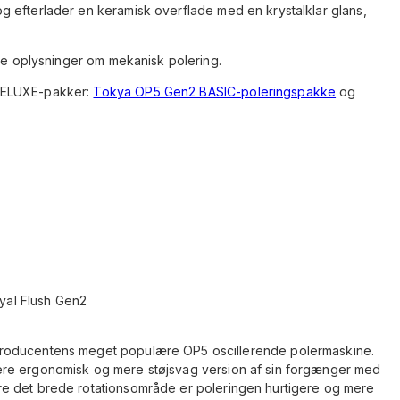
 efterlader en keramisk overflade med en krystalklar glans,
ere oplysninger om mekanisk polering.
DELUXE-pakker:
Tokya OP5 Gen2 BASIC-poleringspakke
og
oyal Flush Gen2
producentens meget populære OP5 oscillerende polermaskine.
ere ergonomisk og mere støjsvag version af sin forgænger med
e det brede rotationsområde er poleringen hurtigere og mere