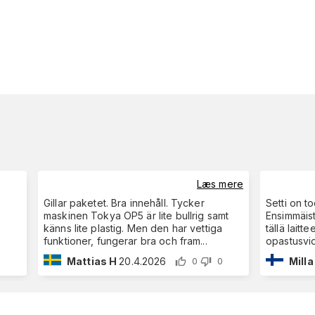
Læs mere
Gillar paketet. Bra innehåll. Tycker
Setti on to
maskinen Tokya OP5 är lite bullrig samt
Ensimmäist
känns lite plastig. Men den har vettiga
tällä laitt
funktioner, fungerar bra och fram
...
opastusvid
Mattias H
20.4.2026
Milla
0
0