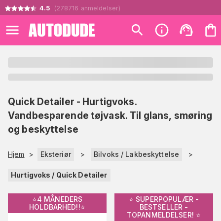
4.5
(
278716
anmeldelser
)
Quick Detailer - Hurtigvoks.
Vandbesparende tøjvask. Til glans, smøring
og beskyttelse
Hjem
>
Eksteriør
>
Bilvoks / Lakbeskyttelse
>
Hurtigvoks / Quick Detailer
⭐️4 MÅNEDERS
⭐️ SUPERPOPULÆR -
HOLDBARHED!!⭐️
BESTSELLER -
TOPANMELDELSER! ⭐️