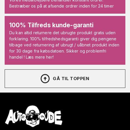
Bestræber os på at afsende ordrer inden for 24 timer
100% Tilfreds kunde-garanti
Du kan altid returnere det ubrugte produkt gratis uden
forklaring. 100% tilfredshedsgaranti giver dig pengene
tilbage ved returnering af ubrugt / uåbnet produkt inden
for 30 dage fra købsdatoen. Sikker og problemfri
handel ! Læs mere her!
GÅ TIL TOPPEN