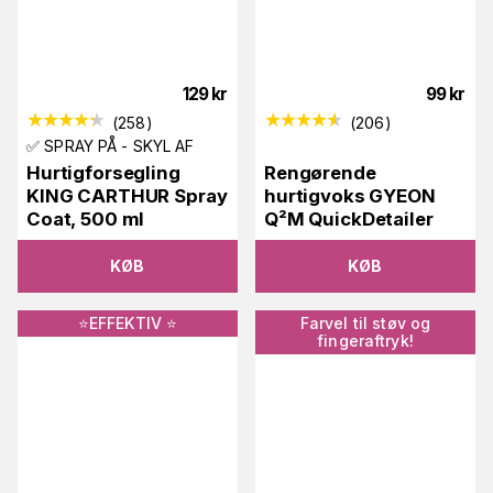
129
kr
99
kr
(
258
)
(
206
)
✅ SPRAY PÅ - SKYL AF
Hurtigforsegling
Rengørende
KING CARTHUR Spray
hurtigvoks GYEON
Coat, 500 ml
Q²M QuickDetailer
KØB
KØB
⭐️EFFEKTIV ⭐️
Farvel til støv og
fingeraftryk!