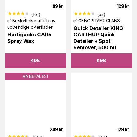
89
kr
129
kr
(
161
)
(
53
)
✅ Beskyttelse af bilens
✅ GENOPLIVER GLANS!
udvendige overflader
Quick Detailer KING
Hurtigvoks CAR5
CARTHUR Quick
Spray Wax
Detailer + Spot
Remover, 500 ml
KØB
KØB
ANBEFALES!
249
kr
129
kr