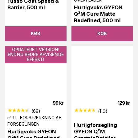
Fusso Coat Speed &
Barrier, 500 ml
Hurtigvoks GYEON
Q²M Cure Matte
Redefined, 500 ml
KØB
KØB
OPDATERET VERSION!
ENDNU BEDRE AFVISENDE
EFFEKT!
99
kr
129
kr
(
69
)
(
116
)
✅ TIL FORSTÆRKNING AF
FORSEGLINGEN
Hurtigforsegling
Hurtigvoks GYEON
GYEON Q²M