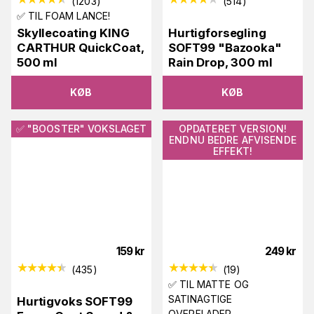
(
1203
)
(
514
)
✅ TIL FOAM LANCE!
Skyllecoating KING
Hurtigforsegling
CARTHUR QuickCoat,
SOFT99 "Bazooka"
500 ml
Rain Drop, 300 ml
KØB
KØB
✅ "BOOSTER" VOKSLAGET
OPDATERET VERSION!
ENDNU BEDRE AFVISENDE
EFFEKT!
159
kr
249
kr
(
435
)
(
19
)
✅ TIL MATTE OG
SATINAGTIGE
Hurtigvoks SOFT99
OVERFLADER