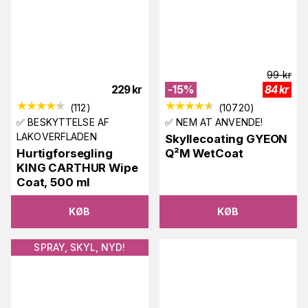
99
kr
229
kr
-
15
%
84
kr
(
112
)
(
10720
)
✅ BESKYTTELSE AF
✅ NEM AT ANVENDE!
LAKOVERFLADEN
Skyllecoating GYEON
Hurtigforsegling
Q²M WetCoat
KING CARTHUR Wipe
Coat, 500 ml
KØB
KØB
SPRAY, SKYL, NYD!