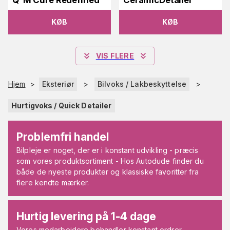
Q²M Cure Redefined
CeramicDetailer
KØB
KØB
VIS FLERE
Hjem
>
Eksteriør
>
Bilvoks / Lakbeskyttelse
>
Hurtigvoks / Quick Detailer
Problemfri handel
Bilpleje er noget, der er i konstant udvikling - præcis
som vores produktsortiment - Hos Autodude finder du
både de nyeste produkter og klassiske favoritter fra
flere kendte mærker.
Hurtig levering på 1-4 dage
Vores medarbejdere behandler konstant ordrer.