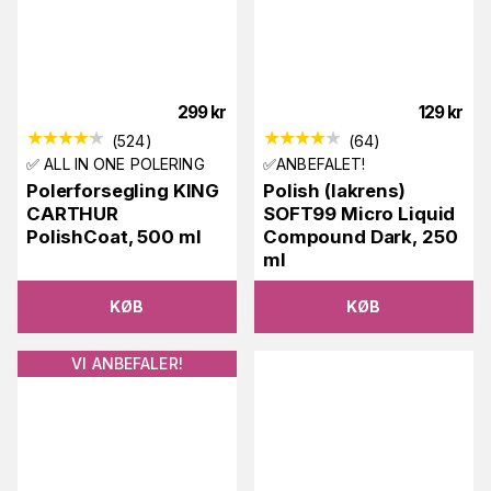
299
kr
129
kr
(
524
)
(
64
)
✅ ALL IN ONE POLERING
✅ANBEFALET!
Polerforsegling KING
Polish (lakrens)
CARTHUR
SOFT99 Micro Liquid
PolishCoat, 500 ml
Compound Dark, 250
ml
KØB
KØB
VI ANBEFALER!