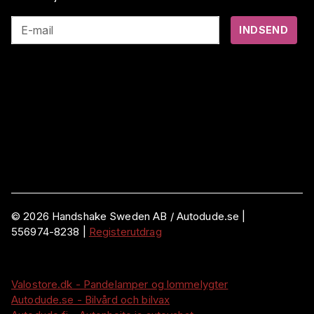
E-mail
INDSEND
©
2026
Handshake Sweden AB
/ Autodude.se |
556974-8238
|
Registerutdrag
Valostore.dk - Pandelamper og lommelygter
Autodude.se - Bilvård och bilvax