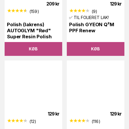
209
kr
129
kr
(
159
)
(
9
)
✅ TIL FOLIERET LAK!
Polish (lakrens)
Polish GYEON Q²M
AUTOGLYM "Rød"
PPF Renew
Super Resin Polish
KØB
KØB
129
kr
129
kr
(
12
)
(
116
)