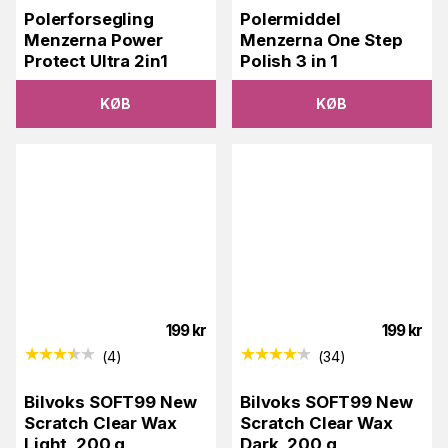
Polerforsegling
Polermiddel
Menzerna Power
Menzerna One Step
Protect Ultra 2in1
Polish 3 in 1
KØB
KØB
199
kr
199
kr
(
4
)
(
34
)
Bilvoks SOFT99 New
Bilvoks SOFT99 New
Scratch Clear Wax
Scratch Clear Wax
Light, 200 g
Dark, 200 g