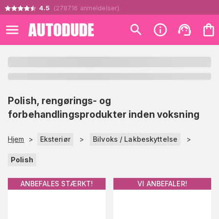
4.5
(
278716
anmeldelser
)
Polish, rengørings- og
forbehandlingsprodukter inden voksning
Hjem
>
Eksteriør
>
Bilvoks / Lakbeskyttelse
>
Polish
ANBEFALES STÆRKT!
VI ANBEFALER!