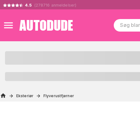
4.5
(
278716
anmeldelser
)
Eksteriør
Flyverustfjerner