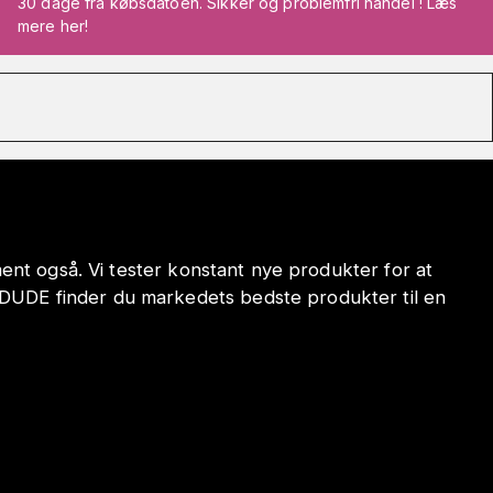
30 dage fra købsdatoen. Sikker og problemfri handel ! Læs
mere her!
iment også. Vi tester konstant nye produkter for at
ODUDE finder du markedets bedste produkter til en