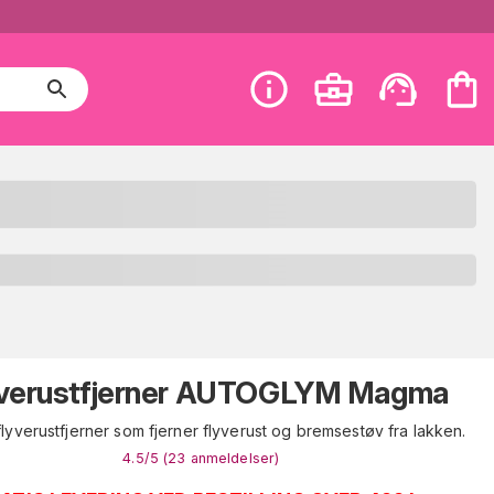
yverustfjerner AUTOGLYM Magma
 flyverustfjerner som fjerner flyverust og bremsestøv fra lakken.
4.5
/5 (
23
anmeldelser
)