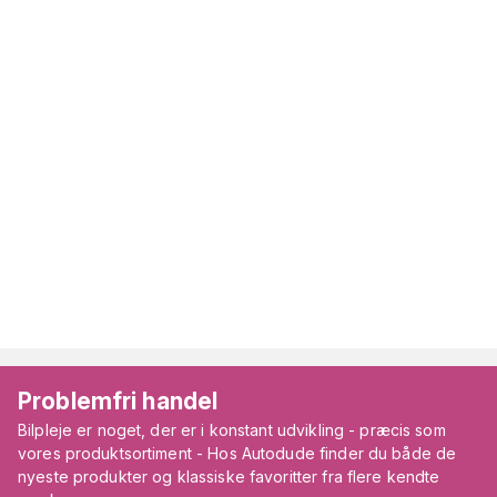
Problemfri handel
Bilpleje er noget, der er i konstant udvikling - præcis som
vores produktsortiment - Hos Autodude finder du både de
nyeste produkter og klassiske favoritter fra flere kendte