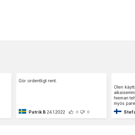
Gör ordentligt rent.
Olen käytt
aikaisemm
hieman t
myös pare
Patrik B
24.1.2022
Stef
0
0