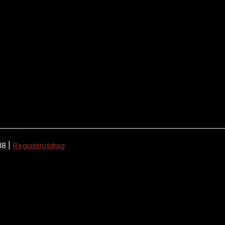
38
|
Registerutdrag