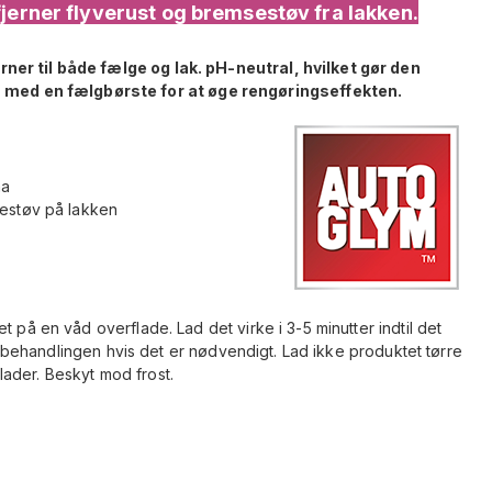
fjerner flyverust og bremsestøv fra lakken.
ner til både fælge og lak. pH-neutral, hvilket gør den
ed en fælgbørste for at øge rengøringseffekten.
ma
sestøv på lakken
t på en våd overflade. Lad det virke i 3-5 minutter indtil det
tag behandlingen hvis det er nødvendigt. Lad ikke produktet tørre
ader. Beskyt mod frost.