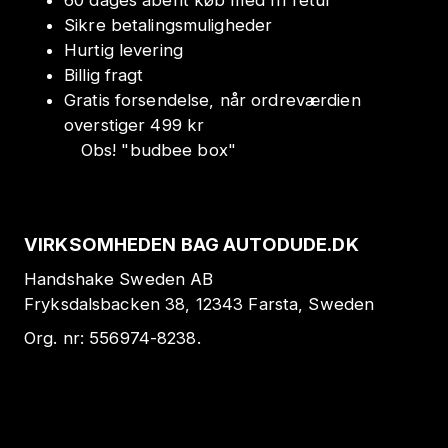
60 dages åbent køb med fri retur
Sikre betalingsmuligheder
Hurtig levering
Billig fragt
Gratis forsendelse, når ordreværdien
overstiger 499 kr
Obs!
"
budbee box
"
VIRKSOMHEDEN BAG AUTODUDE.DK
Handshake Sweden AB
Fryksdalsbacken 38, 12343 Farsta, Sweden
Org. nr:
556974-8238
.