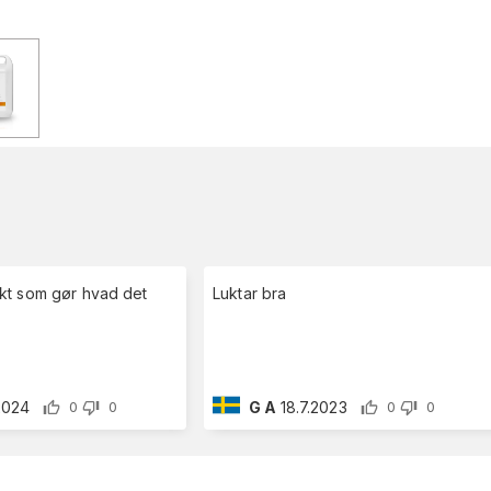
kt som gør hvad det
Luktar bra
.2024
G A
18.7.2023
0
0
0
0