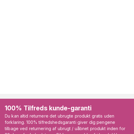
100% Tilfreds kunde-garanti
Du kan altid returnere det ubrugte produkt gratis uden
forklaring. 100% tilfredshedsgaranti giver dig pengene
tilbage ved returnering af ubrugt / uåbnet produkt inden for