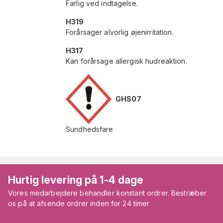
Farlig ved indtagelse.
H319
Forårsager alvorlig øjenirritation.
H317
Kan forårsage allergisk hudreaktion.
GHS07
Sundhedsfare
Hurtig levering på 1-4 dage
Vores medarbejdere behandler konstant ordrer. Bestræber
os på at afsende ordrer inden for 24 timer