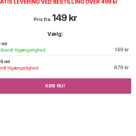
ATIS LEVERING VED BESTILLING OVER 499 kr
149
kr
Pris fra.
Vælg:
 ml
149
kr
Ukendt tilgængelighed
0 ml
879
kr
ndt tilgængelighed
KØB NU!