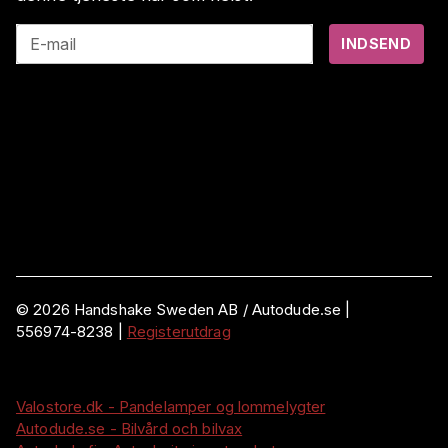
E-mail
INDSEND
©
2026
Handshake Sweden AB
/ Autodude.se |
556974-8238
|
Registerutdrag
Valostore.dk - Pandelamper og lommelygter
Autodude.se - Bilvård och bilvax