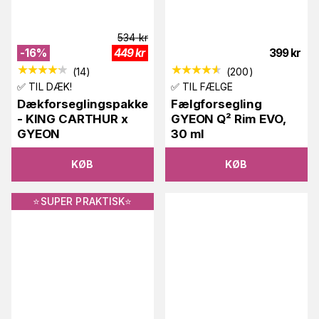
534
kr
-
16
%
449
kr
399
kr
(
14
)
(
200
)
✅ TIL DÆK!
✅ TIL FÆLGE
Dækforseglingspakke
Fælgforsegling
- KING CARTHUR x
GYEON Q² Rim EVO,
GYEON
30 ml
KØB
KØB
⭐️SUPER PRAKTISK⭐️