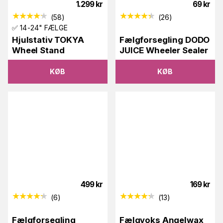
1.299
kr
69
kr
(
58
)
(
26
)
✅ 14-24" FÆLGE
Hjulstativ TOKYA
Fælgforsegling DODO
Wheel Stand
JUICE Wheeler Sealer
KØB
KØB
499
kr
169
kr
(
6
)
(
13
)
Fælgforsegling
Fælgvoks Angelwax