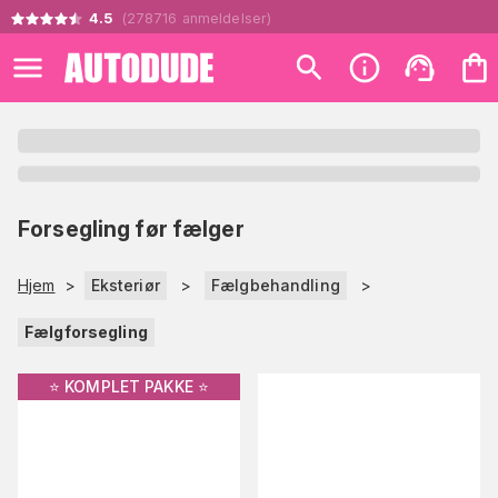
4.5
(
278716
anmeldelser
)
Forsegling før fælger
Hjem
>
Eksteriør
>
Fælgbehandling
>
Fælgforsegling
⭐️ KOMPLET PAKKE ⭐️