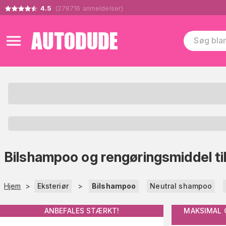
4.5
(
278716
anmeldelser
)
Bilshampoo og rengøringsmiddel til
Hjem
>
Eksteriør
>
Bilshampoo
Neutral shampoo
ANBEFALES STÆRKT!
MAKSIMAL 