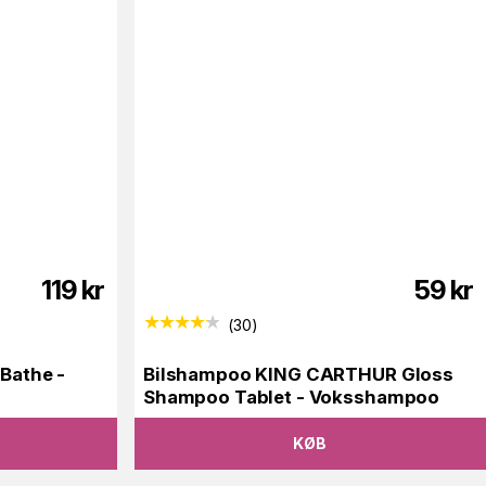
119
kr
59
kr
(
30
)
Bathe -
Bilshampoo KING CARTHUR Gloss
Shampoo Tablet - Voksshampoo
KØB