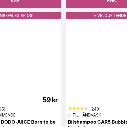
KØB
KØB
NBEFALES AF OS!
⭐️ VELDUFTENDE 
59
kr
95
)
(
240
)
MMENDE!
✅ TIL HÅNDVASK
 DODO JUICE Born to be
Bilshampoo CAR5 Bubbl