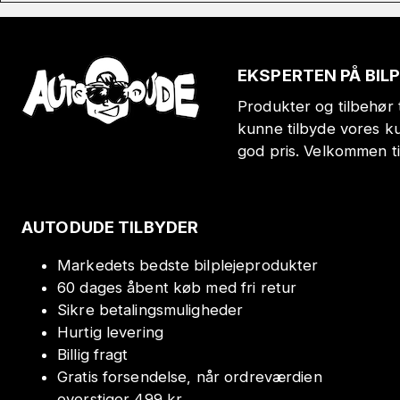
EKSPERTEN PÅ BIL
Produkter og tilbehør t
kunne tilbyde vores k
god pris. Velkommen t
AUTODUDE TILBYDER
Markedets bedste bilplejeprodukter
60 dages åbent køb med fri retur
Sikre betalingsmuligheder
Hurtig levering
Billig fragt
Gratis forsendelse, når ordreværdien
overstiger 499 kr