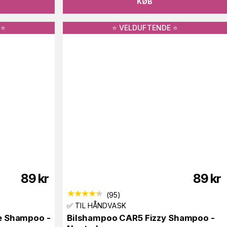
KØB
⭐️
⭐️ VELDUFTENDE ⭐️
89
kr
89
kr
(
95
)
✅ TIL HÅNDVASK
e Shampoo -
Bilshampoo CAR5 Fizzy Shampoo -