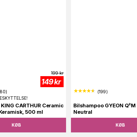
199
kr
149
kr
280
)
(
199
)
ESKYTTELSE!
 KING CARTHUR Ceramic
Bilshampoo GYEON Q²M 
Keramisk, 500 ml
Neutral
KØB
KØB