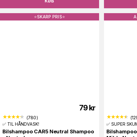
KØB
⭐️SKARP PRIS⭐️
A
79
kr
(
780
)
(
12
✅ TIL HÅNDVASK!
✅ SUPER SKU
Bilshampoo CAR5 Neutral Shampoo
Bilshampoo