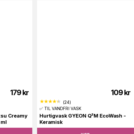
179
kr
109
kr
(
24
)
✅ TIL VANDFRI VASK
tsu Creamy
Hurtigvask GYEON Q²M EcoWash -
 ml
Keramisk