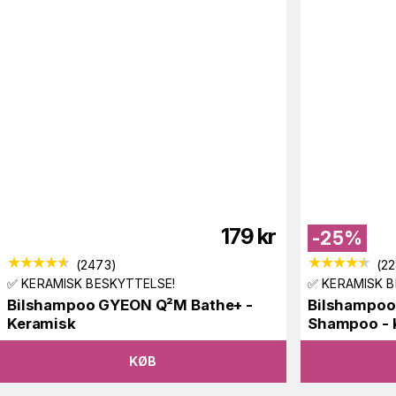
179
kr
-
25
%
(
2473
)
(
2
✅ KERAMISK BESKYTTELSE!
✅ KERAMISK B
Bilshampoo GYEON Q²M Bathe+ -
Bilshampoo
Keramisk
Shampoo - 
KØB