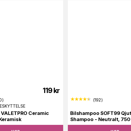
119
kr
0
)
(
192
)
BESKYTTELSE
 VALETPRO Ceramic
Bilshampoo SOFT99 Qju
Keramisk
Shampoo - Neutralt, 750