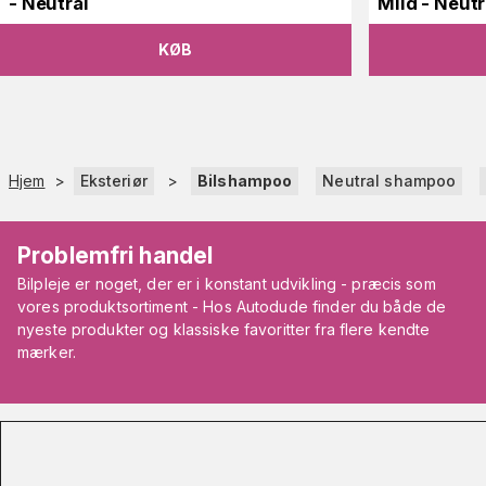
- Neutral
Mild - Neutr
KØB
Hjem
>
Eksteriør
>
Bilshampoo
Neutral shampoo
Problemfri handel
Bilpleje er noget, der er i konstant udvikling - præcis som
vores produktsortiment - Hos Autodude finder du både de
nyeste produkter og klassiske favoritter fra flere kendte
mærker.