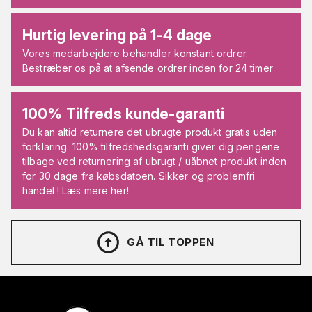
Hurtig levering på 1-4 dage
Vores medarbejdere behandler konstant ordrer.
Bestræber os på at afsende ordrer inden for 24 timer
100% Tilfreds kunde-garanti
Du kan altid returnere det ubrugte produkt gratis uden
forklaring. 100% tilfredshedsgaranti giver dig pengene
tilbage ved returnering af ubrugt / uåbnet produkt inden
for 30 dage fra købsdatoen. Sikker og problemfri
handel ! Læs mere her!
GÅ TIL TOPPEN