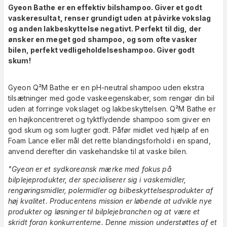
Gyeon Bathe er en effektiv bilshampoo. Giver et godt
vaskeresultat, renser grundigt uden at påvirke vokslag
og anden lakbeskyttelse negativt. Perfekt til dig, der
ønsker en meget god shampoo, og som ofte vasker
bilen, perfekt vedligeholdelseshampoo. Giver godt
skum!
Gyeon Q²M Bathe er en pH-neutral shampoo uden ekstra
tilsætninger med gode vaskeegenskaber, som rengør din bil
uden at forringe vokslaget og lakbeskyttelsen. Q²M Bathe er
en højkoncentreret og tyktflydende shampoo som giver en
god skum og som lugter godt. Påfør midlet ved hjælp af en
Foam Lance eller mål det rette blandingsforhold i en spand,
anvend derefter din vaskehandske til at vaske bilen.
"Gyeon er et sydkoreansk mærke med fokus på
bilplejeprodukter, der specialiserer sig i vaskemidler,
rengøringsmidler, polermidler og bilbeskyttelsesprodukter af
høj kvalitet. Producentens mission er løbende at udvikle nye
produkter og løsninger til bilplejebranchen og at være et
skridt foran konkurrenterne. Denne mission understøttes af et