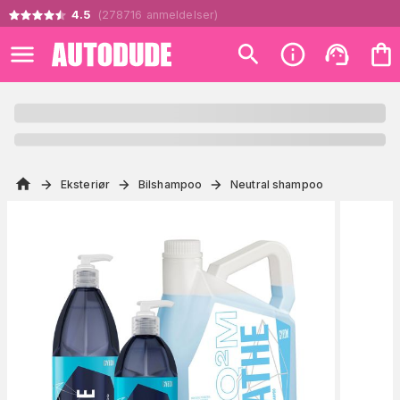
4.5
(
278716
anmeldelser
)
Eksteriør
Bilshampoo
Neutral shampoo