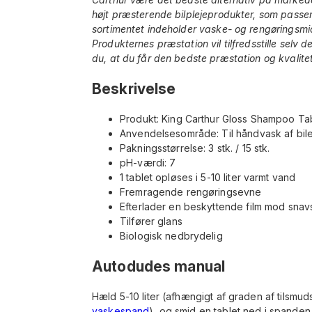
højt præsterende bilplejeprodukter, som passer
sortimentet indeholder vaske- og rengøringsmid
Produkternes præstation vil tilfredsstille selv 
du, at du får den bedste præstation og kvalitet
Beskrivelse
Produkt: King Carthur Gloss Shampoo Ta
Anvendelsesområde: Til håndvask af bile
Pakningsstørrelse: 3 stk. / 15 stk.
pH-værdi: 7
1 tablet opløses i 5-10 liter varmt vand
Fremragende rengøringsevne
Efterlader en beskyttende film mod snav
Tilfører glans
Biologisk nedbrydelig
Autodudes manual
Hæld 5-10 liter (afhængigt af graden af tilsmu
vaskespand
), og smid en tablet ned i spanden.