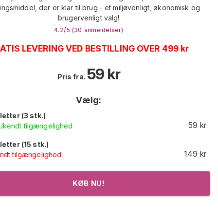
ngsmiddel, der er klar til brug - et miljøvenligt, økonomisk og
brugervenligt valg!
4.2
/5 (
30
anmeldelser
)
ATIS LEVERING VED BESTILLING OVER 499 kr
59
kr
Pris fra.
Vælg:
etter (3 stk.)
59
kr
Ukendt tilgængelighed
etter (15 stk.)
149
kr
ndt tilgængelighed
KØB NU!