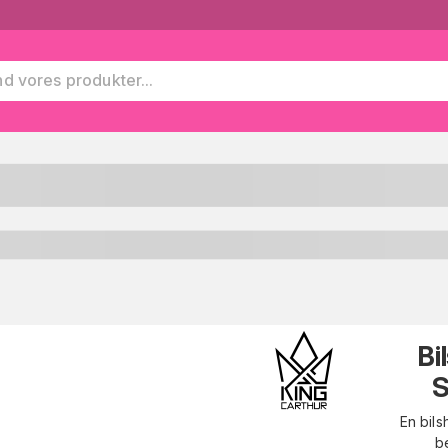
Bi
S
En bils
be