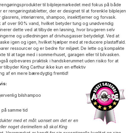
f rengøringsprodukter til bilplejemarkedet med fokus på både
 er rengøringstabletter, der er designet til at forenkle bilplejen
 glasrens, interiørrens, shampoo, insektfjerner og forvask.
sk af over 90% vand, hvilket betyder tung og unødvendig
minerer dette ved at tilbyde en løsning, hvor brugeren selv
ningerne og udledningen af drivhusgasser betydeligt. Ved at
ske igen og igen, hvilket hjælper med at reducere plastaffald.
arer ressourcer og er bedre for miljøet. De lette og kompakte
te til at tage med i sommerhuset, garagen eller til bilvasken.
så opbevares praktisk i handskerummet uden risiko for at
r tilbyder King Carthur ikke kun en effektiv
ing af en mere bæredygtig fremtid!
is:
gervenlig bilshampoo
l på samme tid
dukter med et mål: uanset om det er en
ller noget derimellem så skal King
. Varemærket er kendt for sin exceptionelle kvalitet og sine