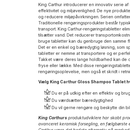
King Carthur introducerer en innovativ serie a
effektivitet og miljøvenlighed. De nye produkter
og reducere miljøpåvirkningen. Serien omfatter
Traditionelle rengøringsprodukter består typi
transport. King Carthur-rengøringstabletter eli
tilsætter vand. Det reducerer transportomkost
bruge tabletter kan du genbruge den samme fla
Det er en enkel og bæredygtig løsning, som sp
tabletter er nemme at transportere og er perfek
Takket være deres lange holdbarhed kan de og
fryse eller lække. Med disse rengøringstablette
rengøringsoplevelse, men også et skridt i retn
Vælg King Carthur Gloss Shampoo Tablet hv
Du er på udkig efter en effektiv og bru
Du værdsætter bæredygtighed
Du vil gerne rengøre og beskytte din bi
King Carthurs
produktudviklere har skabt pro
avanceret keramisk forsegling, en fælgbørste e
Carthur være det bedste alternativ på markedet