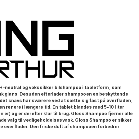
H-neutral og vokssikker bilshampoo i tabletform, som
smuk glans. Desuden efterlader shampooen en beskyttende
andet snavs har sværere ved at sætte sig fast på overfladen,
len renere i længere tid. En tablet blandes med 5-10 liter
 er) og er derefter klar til brug. Gloss Shampoo fjerner alle
ende valg til vedligeholdelsesvask. Gloss Shampoo er sikker
ge overflader. Den friske duft af shampooen forbedrer