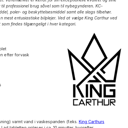
 til professionel brug såvel som til nybegynderen. KC-
del, poler- og beskyttelsesmiddel samt alle slags tilbehør.
den mest entusiastiske bilplejer. Ved at vælge King Carthur ved
 som findes tilgængeligt i hver kategori.
blet
n efter forvask
s
dsning) varmt vand i vaskespanden (f.eks.
King Carthurs
 Lad tabletten opløses i ca. 10 minutter, hvorefter