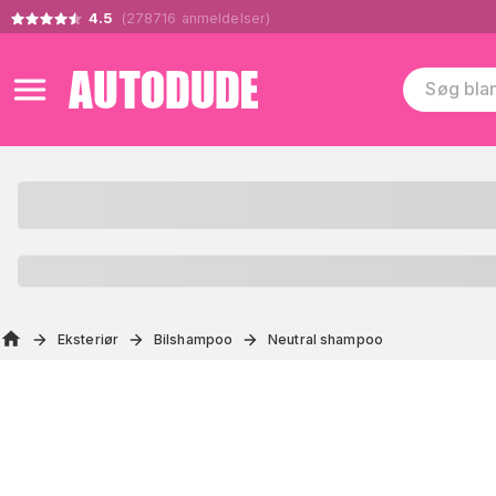
4.5
(
278716
anmeldelser
)
Eksteriør
Bilshampoo
Neutral shampoo