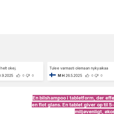
helt okej.
Tulee varmasti olemaan nykyaikaa
0.9.2025
M H
26.5.2025
0
0
0
0
En bilshampoo i tabletform, der eff
en flot glans. En tablet giver op til 5
miljøvenligt, øk