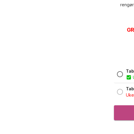
rengøri
GR
Tabl
Tabl
Uke