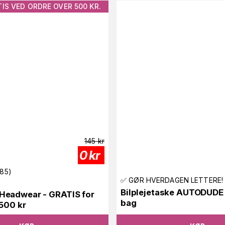
IS VED ORDRE OVER 500 KR.
145
kr
0
kr
85
)
✅ GØR HVERDAGEN LETTERE!
Bilplejetaske AUTODUDE 
eadwear - GRATIS for
bag
 500 kr