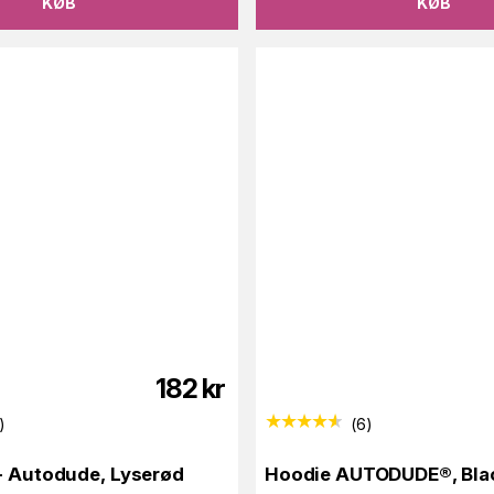
KØB
KØB
182
kr
)
(
6
)
- Autodude, Lyserød
Hoodie AUTODUDE®, Bla