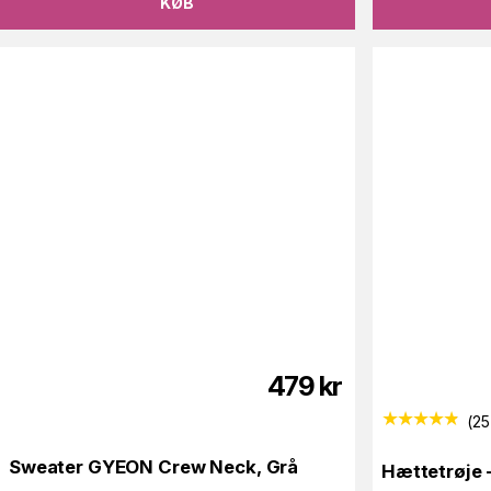
KØB
479
kr
(
25
Sweater GYEON Crew Neck, Grå
Hættetrøje 