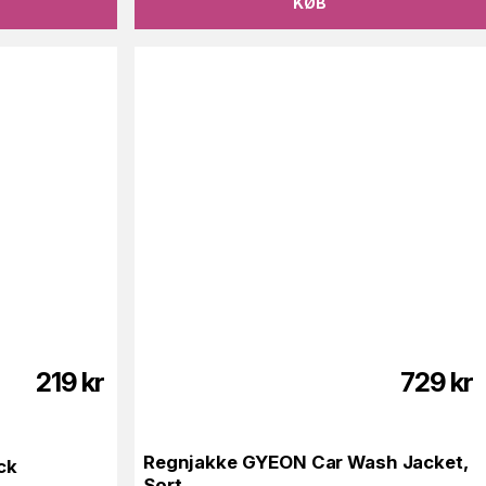
KØB
219
kr
729
kr
Regnjakke GYEON Car Wash Jacket,
ck
Sort