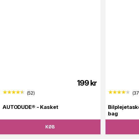
199
kr
(
52
)
(
3
AUTODUDE® - Kasket
Bilplejetas
bag
KØB