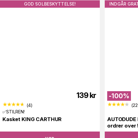
GOD SOLBESKYTTELSE!
INDGÅR GRAT
139
kr
-
100
%
(
4
)
(
22
✅STILREN!
Kasket KING CARTHUR
AUTODUDE H
ordrer over