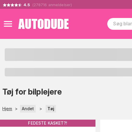
4.5
(
278716
anmeldelser
)
Tøj for bilplejere
Hjem
>
Andet
>
Tøj
FEDESTE KASKET?!