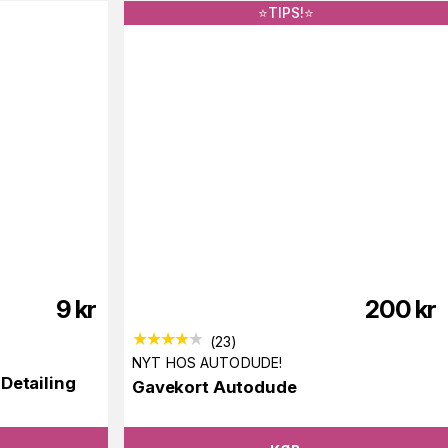
⭐️TIPS!⭐️
9
kr
200
kr
(
23
)
NYT HOS AUTODUDE!
Detailing
Gavekort Autodude