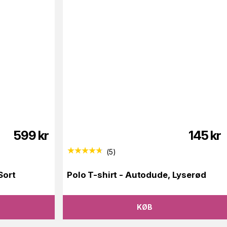
599
kr
145
kr
(
5
)
Sort
Polo T-shirt - Autodude, Lyserød
KØB