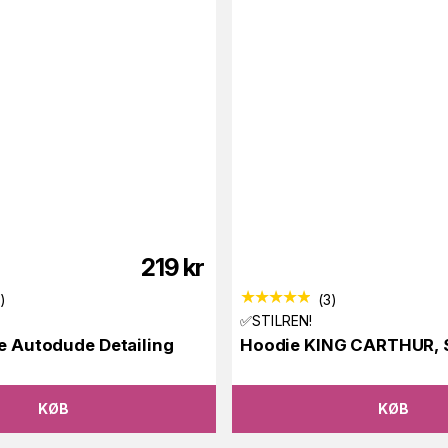
219
kr
7
)
(
3
)
✅STILREN!
ke Autodude Detailing
Hoodie KING CARTHUR, 
KØB
KØB