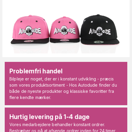
Problemfri handel
Bilpleje er noget, der er i konstant udvikling - præcis
som vores produktsortiment - Hos Autodude finder du
både de nyeste produkter og klassiske favoritter fra
flere kendte mærker.
Hurtig levering på 1-4 dage
Vores medarbejdere behandler konstant ordrer.
Bestræber os på at afsende ordrer inden for 24 timer