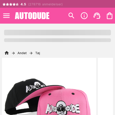
4.5
(
278716
anmeldelser
)
Andet
Tøj