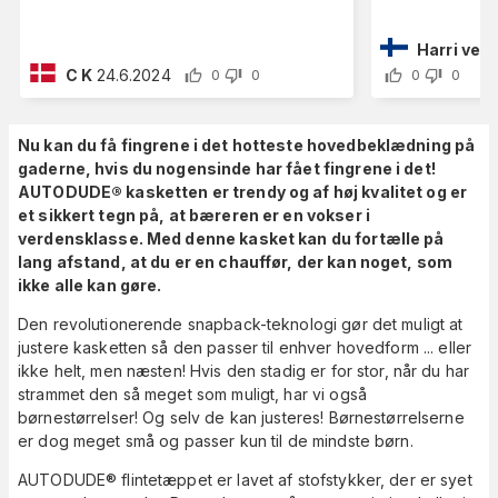
Harri veik
C K
24.6.2024
0
0
0
0
Nu kan du få fingrene i det hotteste hovedbeklædning på
gaderne, hvis du nogensinde har fået fingrene i det!
AUTODUDE® kasketten er trendy og af høj kvalitet og er
et sikkert tegn på, at bæreren er en vokser i
verdensklasse. Med denne kasket kan du fortælle på
lang afstand, at du er en chauffør, der kan noget, som
ikke alle kan gøre.
Den revolutionerende snapback-teknologi gør det muligt at
justere kasketten så den passer til enhver hovedform ... eller
ikke helt, men næsten! Hvis den stadig er for stor, når du har
strammet den så meget som muligt, har vi også
børnestørrelser! Og selv de kan justeres! Børnestørrelserne
er dog meget små og passer kun til de mindste børn.
AUTODUDE® flintetæppet er lavet af stofstykker, der er syet