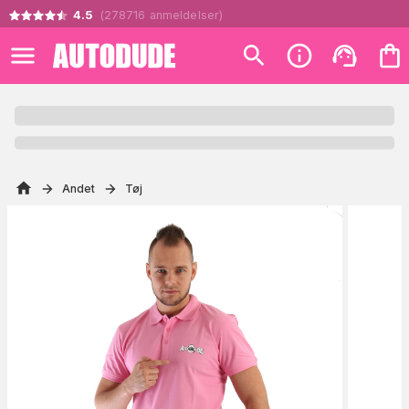
4.5
(
278716
anmeldelser
)
Andet
Tøj