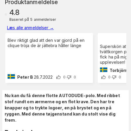
Produktanmeldelse
4.8
Baseret på 5 anmeldelser
Læs alle anmeldelser
→
Blev riktigt glad att den var gjord på en
clique tröja de är jättebra håller länge
Superskön att h
tvättkorgen på 
fick ha på mig e
upplevelsen! Nä
Torbjörn l
Peter B
28.7.2022
0
0
0
0
Nu kan du få denne flotte AUTODUDE-polo. Med ribbet
stof rundt om ærmerne og en flot krave. Den har tre
knapper og to trykte logoer, en på brystet og en på
ryggen. Med denne tøjgenstand kan du stolt vise dig
frem.