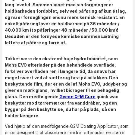
lang levetid. Sammenlignet med sin forgænger er
holdbarheden fordoblet, selv ved påføring af kun ét lag,
og nu er forseglingen endnu mere kemisk resistent. En
enkelt påføring lover en holdbarhed på 36 måneder /
40.000 km (to påføringer 48 måneder / 50.000 km)!
Desuden er den fornyede kemiske sammensætning
lettere at påføre og tørre af.
Takket være den ekstremt høje hydrofobicitet, som
Mohs EVO efterlader på den behandlede overflade,
forbliver overfladen ren i længere tid, da snavs har
meget svært ved at sætte sig fast på billakken. Den
beskyttende film, der er en del af Mohs EVO, uddyber og
giver en mørk glans, hvilket bidrager til en behagelig
glans. Den medfølgende
Gyeon Q²M Cure
quick wax
beskytter mod tørremærker fra vanddråber, og den
bygger på den beskyttelse, du har på plads, så den
holder længere.
Ved hjælp af den medfølgende Q2M Coating Applicator, som
er omdesignet til at absorbere mindre, efterlades en større