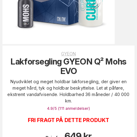
GYEON
Lakforsegling GYEON Q² Mohs
EVO
Nyudviklet og meget holdbar lakforsegling, der giver en
meget hård, tyk og holdbar beskyttelse. Let at påføre,
ekstremt vandafvisende. Holdbarhed 36 måneder / 40 000
km.
4.9
/5 (
111
anmeldelser
)
FRI FRAGT PÅ DETTE PRODUKT
649
kr