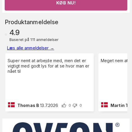
KØB NU!
Produktanmeldelse
4.9
Baseret på 111 anmeldelser
Læs alle anmeldelser
→
Super nemt at arbejde med, men det er
Meget nem at 
vigtigt med godt lys for at se hvor man er
nået til
Thomas B
13.7.2026
Martin T
1
0
0