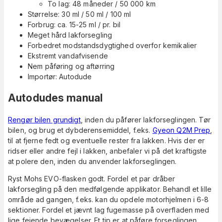
To lag: 48 måneder / 50 000 km
Størrelse: 30 ml / 50 ml / 100 ml
Forbrug: ca. 15-25 ml / pr. bil
Meget hård lakforsegling
Forbedret modstandsdygtighed overfor kemikalier
Ekstremt vandafvisende
Nem påføring og aftørring
Importør: Autodude
Autodudes manual
Rengør bilen grundigt
, inden du påfører lakforseglingen. Tør
bilen, og brug et dybderensemiddel, f.eks.
Gyeon Q2M Prep
,
til at fjerne fedt og eventuelle rester fra lakken. Hvis der er
ridser eller andre fejl i lakken, anbefaler vi på det kraftigste
at polere den, inden du anvender lakforseglingen.
Ryst Mohs EVO-flasken godt. Fordel et par dråber
lakforsegling på den medfølgende applikator. Behandl et lille
område ad gangen, f.eks. kan du opdele motorhjelmen i 6-8
sektioner. Fordel et jævnt lag fugemasse på overfladen med
lige fejende bevægelser. Et tip er at påføre forseglingen