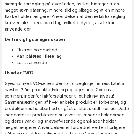
mængde forsegling på overfladen, hvilket bidrager til en
meget jævn påføring, mindre slid og slitage og at en mindre
flaske holder længere! Anvendelsen af denne lakforsegling
kræver intet specialværktøj, hvilket betyder, at alle kan
anvende den!
De tre vigtigste egenskaber
Ekstrem holdbarhed
Kan påføres i flere lag
Let at anvende
Hvad er EVO?
Gyeons nye EVO-serie indenfor forseglinger er resultatet af
næsten 2 års produktudvikling og tager hele Gyeons
sortiment indenfor lakforseglinger til et helt nyt niveau!
Sammensætningen af hver enkelte produkt er forbedret, og
produkternes holdbarhed er gået et stort skridt fremad. Dette
indebærer at produkterne nu giver en længere holdbarhed
og deres vand- og snavsafvisende egenskaber holder
meget længere. Anvendelsen er forbedret ved en hurtigere
påføring og at forseglingen kan ligge på overfladen i en