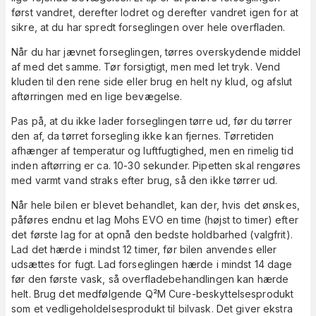
først vandret, derefter lodret og derefter vandret igen for at
sikre, at du har spredt forseglingen over hele overfladen.
Når du har jævnet forseglingen, tørres overskydende middel
af med det samme. Tør forsigtigt, men med let tryk. Vend
kluden til den rene side eller brug en helt ny klud, og afslut
aftørringen med en lige bevægelse.
Pas på, at du ikke lader forseglingen tørre ud, før du tørrer
den af, da tørret forsegling ikke kan fjernes. Tørretiden
afhænger af temperatur og luftfugtighed, men en rimelig tid
inden aftørring er ca. 10-30 sekunder. Pipetten skal rengøres
med varmt vand straks efter brug, så den ikke tørrer ud.
Når hele bilen er blevet behandlet, kan der, hvis det ønskes,
påføres endnu et lag Mohs EVO en time (højst to timer) efter
det første lag for at opnå den bedste holdbarhed (valgfrit).
Lad det hærde i mindst 12 timer, før bilen anvendes eller
udsættes for fugt. Lad forseglingen hærde i mindst 14 dage
før den første vask, så overfladebehandlingen kan hærde
helt. Brug det medfølgende Q²M Cure-beskyttelsesprodukt
som et vedligeholdelsesprodukt til bilvask. Det giver ekstra