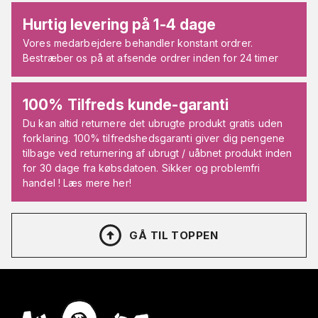
Hurtig levering på 1-4 dage
Vores medarbejdere behandler konstant ordrer.
Bestræber os på at afsende ordrer inden for 24 timer
100% Tilfreds kunde-garanti
Du kan altid returnere det ubrugte produkt gratis uden
forklaring. 100% tilfredshedsgaranti giver dig pengene
tilbage ved returnering af ubrugt / uåbnet produkt inden
for 30 dage fra købsdatoen. Sikker og problemfri
handel ! Læs mere her!
GÅ TIL TOPPEN