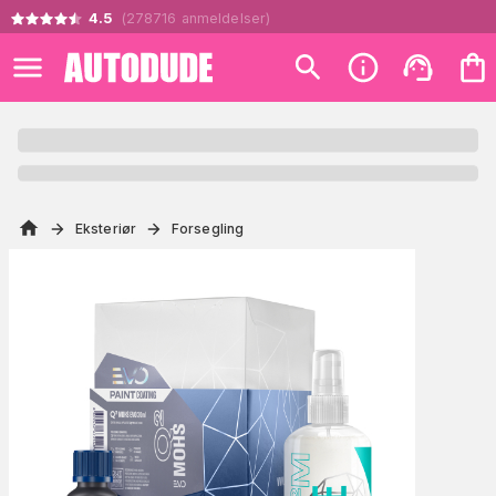
4.5
(
278716
anmeldelser
)
Eksteriør
Forsegling