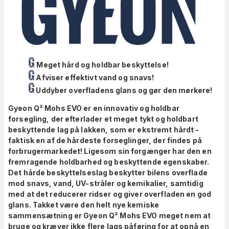
Meget hård og holdbar beskyttelse!
Afviser effektivt vand og snavs!
Uddyber overfladens glans og gør den mørkere!
Gyeon Q² Mohs EVO er en innovativ og holdbar
forsegling, der efterlader et meget tykt og holdbart
beskyttende lag på lakken, som er ekstremt hårdt -
faktisk en af de hårdeste forseglinger, der findes på
forbrugermarkedet! Ligesom sin forgænger har den en
fremragende holdbarhed og beskyttende egenskaber.
Det hårde beskyttelseslag beskytter bilens overflade
mod snavs, vand, UV-stråler og kemikalier, samtidig
med at det reducerer ridser og giver overfladen en god
glans. Takket være den helt nye kemiske
sammensætning er Gyeon Q² Mohs EVO meget nem at
bruge og kræver ikke flere lags påføring for at opnå en