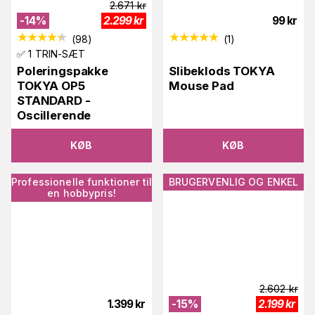
2.671
kr
-
14
%
2.299
kr
99
kr
(
98
)
(
1
)
✅ 1 TRIN-SÆT
Poleringspakke
Slibeklods TOKYA
TOKYA OP5
Mouse Pad
STANDARD -
Oscillerende
KØB
KØB
Professionelle funktioner til
BRUGERVENLIG OG ENKEL
en hobbypris!
2.602
kr
1.399
kr
-
15
%
2.199
kr