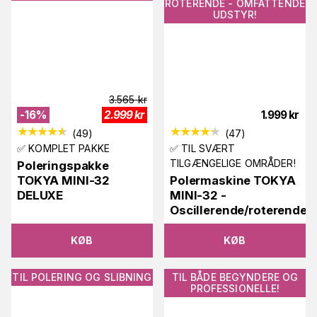
ROTERENDE - OMFATTENDE
UDSTYR!
3.565
kr
-
16
%
2.999
kr
1.999
kr
(
49
)
(
47
)
✅ KOMPLET PAKKE
✅ TIL SVÆRT
TILGÆNGELIGE OMRÅDER!
Poleringspakke
TOKYA MINI-32
Polermaskine TOKYA
DELUXE
MINI-32 -
Oscillerende/roterende
KØB
KØB
TIL POLERING OG SLIBNING
TIL BÅDE BEGYNDERE OG
PROFESSIONELLE!