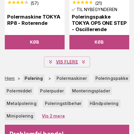
(
57
)
(
21
)
✅ TIL NYBEGYNDEREN
Polermaskine TOKYA
Poleringspakke
RP8 - Roterende
TOKYA OP5 ONE STEP
- Oscillerende
KØB
KØB
VIS FLERE
Hjem
>
Polering
>
Polermaskiner
Poleringspakke
Polermiddel
Polerpuder
Monteringsplader
Metalpolering
Poleringstilbehør
Håndpolering
Minipolering
Vis 2 mere