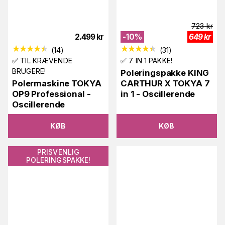
723
kr
2.499
kr
-
10
%
649
kr
(
14
)
(
31
)
✅ TIL KRÆVENDE
✅ 7 IN 1 PAKKE!
BRUGERE!
Poleringspakke KING
Polermaskine TOKYA
CARTHUR X TOKYA 7
OP9 Professional -
in 1 - Oscillerende
Oscillerende
KØB
KØB
PRISVENLIG
POLERINGSPAKKE!