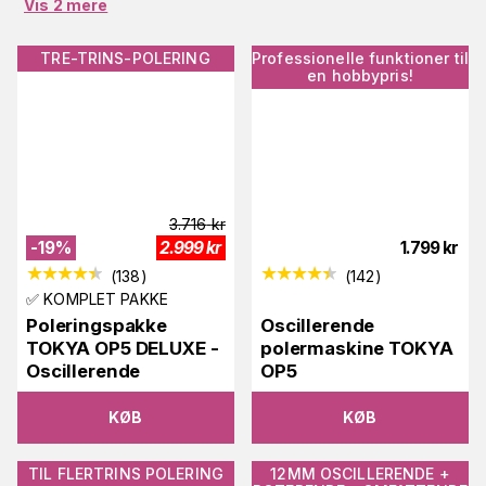
Vis 2 mere
TRE-TRINS-POLERING
Professionelle funktioner til
en hobbypris!
3.716
kr
-
19
%
2.999
kr
1.799
kr
(
138
)
(
142
)
✅ KOMPLET PAKKE
Poleringspakke
Oscillerende
TOKYA OP5 DELUXE -
polermaskine TOKYA
Oscillerende
OP5
KØB
KØB
TIL FLERTRINS POLERING
12MM OSCILLERENDE +