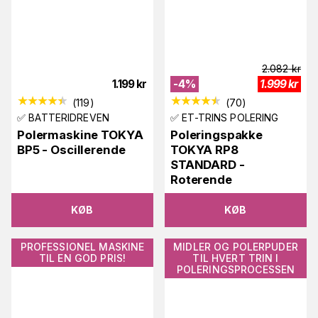
2.082
kr
1.199
kr
-
4
%
1.999
kr
(
119
)
(
70
)
✅ BATTERIDREVEN
✅ ET-TRINS POLERING
Polermaskine TOKYA
Poleringspakke
BP5 - Oscillerende
TOKYA RP8
STANDARD -
Roterende
KØB
KØB
PROFESSIONEL MASKINE
MIDLER OG POLERPUDER
TIL EN GOD PRIS!
TIL HVERT TRIN I
POLERINGSPROCESSEN