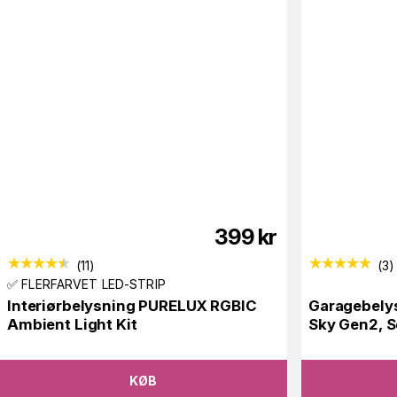
399
kr
(
11
)
(
3
)
✅ FLERFARVET LED-STRIP
Interiørbelysning PURELUX RGBIC
Garagebely
Ambient Light Kit
Sky Gen2, S
KØB