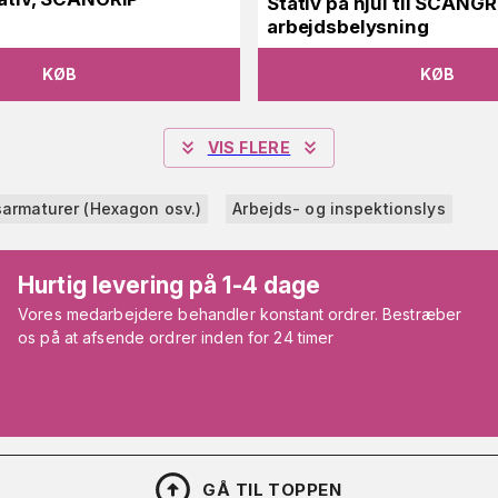
Stativ på hjul til SCANGR
arbejdsbelysning
KØB
KØB
VIS FLERE
armaturer (Hexagon osv.)
Arbejds- og inspektionslys
Hurtig levering på 1-4 dage
Vores medarbejdere behandler konstant ordrer. Bestræber
os på at afsende ordrer inden for 24 timer
GÅ TIL TOPPEN