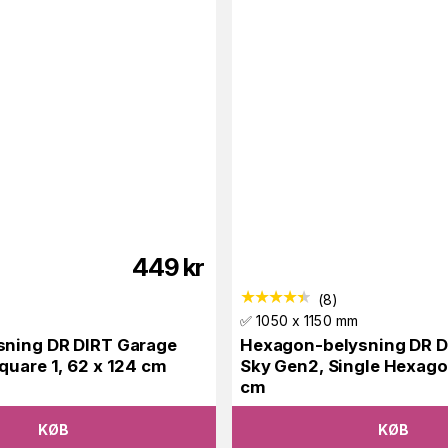
449
kr
(
8
)
✅ 1050 x 1150 mm
sning DR DIRT Garage
Hexagon-belysning DR D
quare 1, 62 x 124 cm
Sky Gen2, Single Hexagon
cm
KØB
KØB