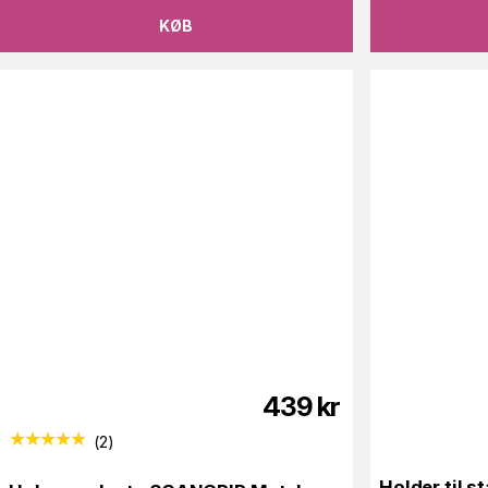
KØB
439
kr
(
2
)
Holder til 