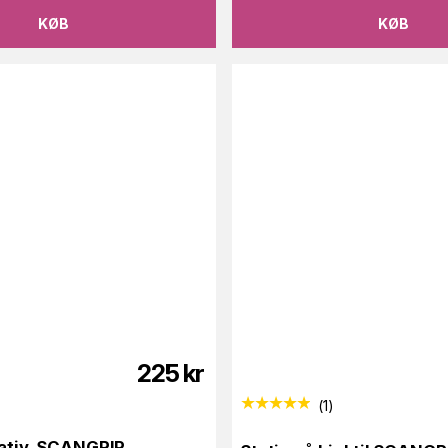
KØB
KØB
225
kr
(
1
)
stativ, SCANGRIP