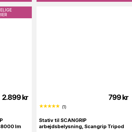
ELIGE
IER
2.899
kr
799
kr
(
1
)
IP
Stativ til SCANGRIP
 8000 lm
arbejdsbelysning, Scangrip Tripod