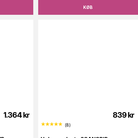
KØB
1.364
kr
839
kr
(
8
)