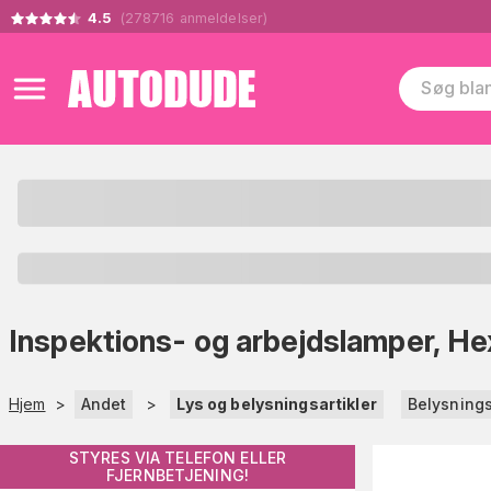
4.5
(
278716
anmeldelser
)
Inspektions- og arbejdslamper, He
Hjem
>
Andet
>
Lys og belysningsartikler
Belysnings
STYRES VIA TELEFON ELLER
FJERNBETJENING!