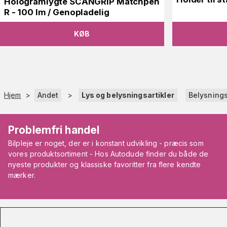
Hologramlygte SCANGRIP Matchpen
R - 100 lm / Genopladelig
KØB
Hjem
>
Andet
>
Lys og belysningsartikler
Belysnings
Problemfri handel
Bilpleje er noget, der er i konstant udvikling - præcis som
vores produktsortiment - Hos Autodude finder du både de
nyeste produkter og klassiske favoritter fra flere kendte
mærker.