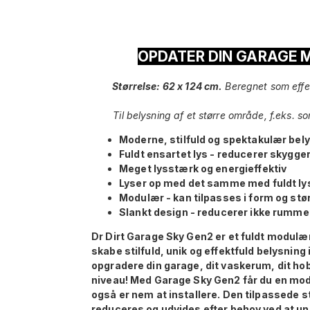
OPDATER DIN GARAGE M
Størrelse: 62 x 124 cm.
Beregnet som effek
Til belysning af et større område, f.eks. 
Moderne, stilfuld og spektakulær bel
Fuldt ensartet lys - reducerer skygge
Meget lysstærk og energieffektiv
Lyser op med det samme med fuldt lys
Modulær - kan tilpasses i form og stø
Slankt design - reducerer ikke rumme
Dr Dirt Garage Sky Gen2 er et fuldt modulær
skabe stilfuld, unik og effektfuld belysning
opgradere din garage, dit vaskerum, dit hobb
niveau! Med Garage Sky Gen2 får du en mod
også er nem at installere. Den tilpassede s
reduceres og udvides efter behov ved at und