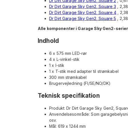
Dr Dirt Garage Sky Gen2, Square 2
, 0,61
Dr Dirt Garage Sky Gen2, Square 3
, 2,38
Dr Dirt Garage Sky Gen2, Square 4
, 2,3
Dr Dirt Garage Sky Gen2, Square 5
, 2,38
Alle komponenter i Garage Sky Gen2-serien
Indhold
6 x 575 mm LED-rør
4 x L-vinkel-stik
1 x I-stik
1 x T-stik med adapter til strømkabel
300 mm strømkabel
Brugervejledning (FI/SE/NO/DK)
Teknisk specifikation
Produkt: Dr Dirt Garage Sky Gen2, Squar
Anvendelsesområde: Som garagebelysning 
osv.
Mål: 619 x 1244 mm