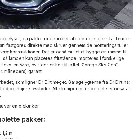
garagelyset, da pakken indeholder alle de dele, der skal bruges
 kan fastgøres direkte med skruer gennem de monteringshuller,
eller vægkonstruktioner. Det er også muligt at bygge en ramme til
e, så lampen kan placeres fritstående, monteres i forskellige
f.eks. en wire, hvis der er højt til loftet. Garage Sky Gen2-
4 måneders) garanti.
edet, som ligner Dr Dirt meget. Garagelygterne fra Dr Dirt har
hed og højere lysstyrke. Alle komponenter og dele er også af
.
ræver en elektriker!
plette pakker:
 1,2 m