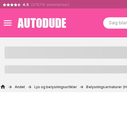
4.5
(
278716
anmeldelser
)
Andet
Lys og belysningsartikler
Belysningsarmaturer (H