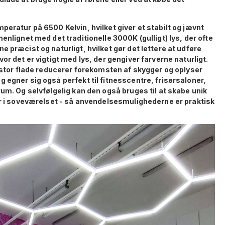
peratur på 6500 Kelvin, hvilket giver et stabilt og jævnt
enlignet med det traditionelle 3000K (gulligt) lys, der ofte
 præcist og naturligt, hvilket gør det lettere at udføre
or det er vigtigt med lys, der gengiver farverne naturligt.
n stor flade reducerer forekomsten af skygger og oplyser
 egner sig også perfekt til fitnesscentre, frisørsaloner,
rum. Og selvfølgelig kan den også bruges til at skabe unik
ler i soveværelset - så anvendelsesmulighederne er praktisk