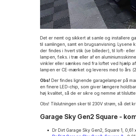
Det er nemt og sikkert at samle og installere 
til samlingen, samt en brugsanvisning. Lysene
der findes i hvert stik (se billeder), til loft- 
lampen, f.eks. i træ eller af en aluminiumsskinn
vinkler eller sænkes ned fra loftet ved hjælp af 
lampen er CE-mærket og leveres med to års (2
Obs!
Der findes lignende garagelamper på mark
en finere LED-chip, som giver længere holdbar
høj kvalitet, så de er sikre og nemme at tilslutte
Obs! Tilslutningen sker til 230V strøm, så det k
Garage Sky Gen2 Square - kom
Dr Dirt Garage Sky Gen2, Square 1, 0,61 x