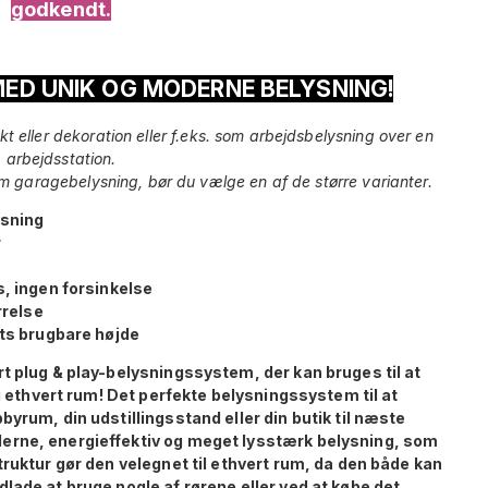
godkendt.
ED UNIK OG MODERNE BELYSNING!
t eller dekoration eller f.eks. som arbejdsbelysning over en
arbejdsstation.
som garagebelysning, bør du vælge en af de større varianter.
ysning
r
, ingen forsinkelse
rrelse
ts brugbare højde
t plug & play-belysningssystem, der kan bruges til at
 i ethvert rum! Det perfekte belysningssystem til at
yrum, din udstillingsstand eller din butik til næste
erne, energieffektiv og meget lysstærk belysning, som
truktur gør den velegnet til ethvert rum, da den både kan
lade at bruge nogle af rørene eller ved at købe det