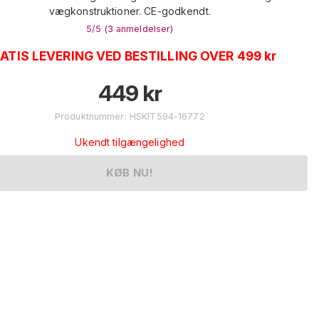
vægkonstruktioner. CE-godkendt.
5
/5 (
3
anmeldelser
)
ATIS LEVERING VED BESTILLING OVER 499 kr
449
kr
Produktnummer
:
HSKIT594-16772
Ukendt tilgængelighed
KØB NU!