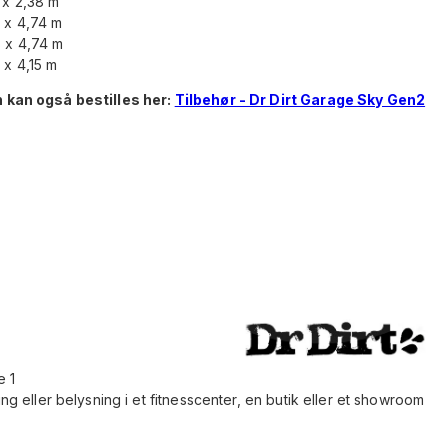
 x 2,38 m
 x 4,74 m
8 x 4,74 m
 x 4,15 m
 kan også bestilles her:
Tilbehør - Dr Dirt Garage Sky Gen2
e 1
eller belysning i et fitnesscenter, en butik eller et showroom