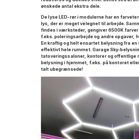
ønskede antal ekstra dele.
De lyse LED-rør i modulerne har en farvetem
lys, der er meget velegnet til arbejde. Samm
findes i værksteder, gengiver 6500K farverne
f.eks. poleringsarbejde og andre opgaver, hv
En kraftig og helt ensartet belysning fra e
effektivt hele rummet. Garage Sky-belysning
tatoveringssaloner, kontorer og offentlige 
belysning i hjemmet, f.eks. på kontoret el
talt ubegrænsede!