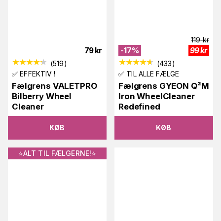
119
kr
79
kr
-
17
%
99
kr
(
519
)
(
433
)
✅ EFFEKTIV !
✅ TIL ALLE FÆLGE
Fælgrens VALETPRO
Fælgrens GYEON Q²M
Bilberry Wheel
Iron WheelCleaner
Cleaner
Redefined
KØB
KØB
⭐️ALT TIL FÆLGERNE!⭐️