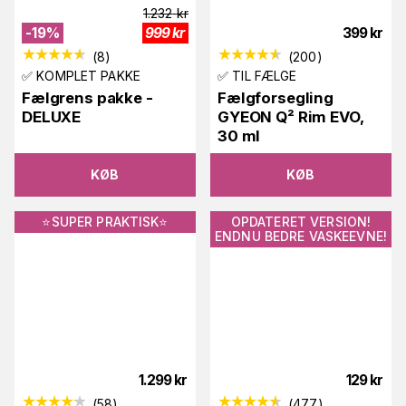
1.232
kr
-
19
%
999
kr
399
kr
(
8
)
(
200
)
✅ KOMPLET PAKKE
✅ TIL FÆLGE
Fælgrens pakke -
Fælgforsegling
DELUXE
GYEON Q² Rim EVO,
30 ml
KØB
KØB
⭐️SUPER PRAKTISK⭐️
OPDATERET VERSION!
ENDNU BEDRE VASKEEVNE!
1.299
kr
129
kr
(
58
)
(
477
)