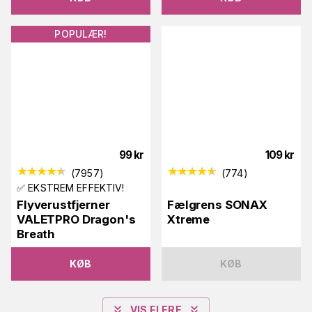
POPULÆR!
99
kr
109
kr
(
7957
)
(
774
)
✅ EKSTREM EFFEKTIV!
Flyverustfjerner
Fælgrens SONAX
VALETPRO Dragon's
Xtreme
Breath
KØB
KØB
VIS FLERE