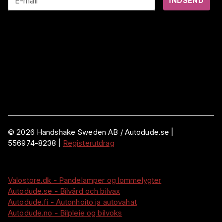
E-mail
INDSEND
©
2026
Handshake Sweden AB
/ Autodude.se |
556974-8238
|
Registerutdrag
Valostore.dk - Pandelamper og lommelygter
Autodude.se - Bilvård och bilvax
Autodude.fi - Autonhoito ja autovahat
Autodude.no - Bilpleie og bilvoks