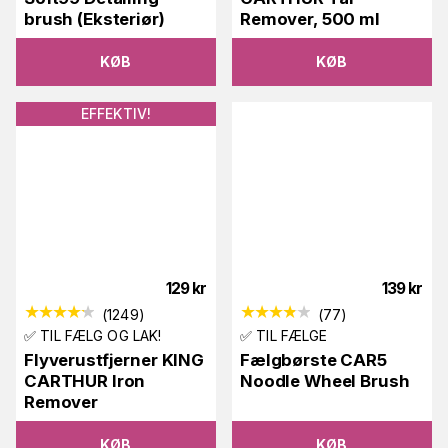
brush (Eksteriør)
Remover, 500 ml
KØB
KØB
EFFEKTIV!
129
kr
139
kr
(
1249
)
(
77
)
✅ TIL FÆLG OG LAK!
✅ TIL FÆLGE
Flyverustfjerner KING
Fælgbørste CAR5
CARTHUR Iron
Noodle Wheel Brush
Remover
KØB
KØB