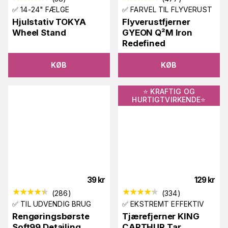
✅ 14-24" FÆLGE
✅ FARVEL TIL FLYVERUST
Hjulstativ TOKYA
Flyverustfjerner
Wheel Stand
GYEON Q²M Iron
Redefined
KØB
KØB
⭐️ KRAFTIG OG
HURTIGTVIRKENDE⭐️
39
kr
129
kr
(
286
)
(
334
)
✅ TIL UDVENDIG BRUG
✅ EKSTREMT EFFEKTIV
Rengøringsbørste
Tjærefjerner KING
Soft99 Detailing
CARTHUR Tar