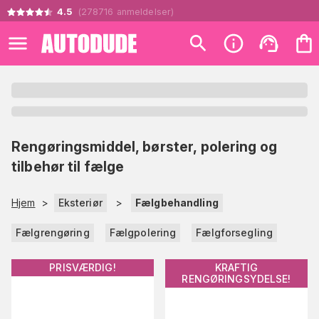
4.5
(
278716
anmeldelser
)
Rengøringsmiddel, børster, polering og
tilbehør til fælge
Hjem
>
Eksteriør
>
Fælgbehandling
Fælgrengøring
Fælgpolering
Fælgforsegling
PRISVÆRDIG!
KRAFTIG
RENGØRINGSYDELSE!