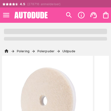
4.5
(
278716
anmeldelser
)
Polering
Polerpuder
Uldpude