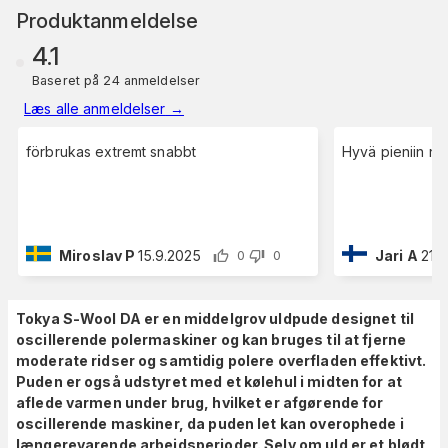
Produktanmeldelse
4.1
Baseret på 24 anmeldelser
Læs alle anmeldelser
→
förbrukas extremt snabbt
Hyvä pieniin na
Miroslav P
15.9.2025
Jari A
21.
0
0
Tokya S-Wool DA er en middelgrov uldpude designet til
oscillerende polermaskiner og kan bruges til at fjerne
moderate ridser og samtidig polere overfladen effektivt.
Puden er også udstyret med et kølehul i midten for at
aflede varmen under brug, hvilket er afgørende for
oscillerende maskiner, da puden let kan overophede i
længerevarende arbejdsperioder. Selv om uld er et blødt