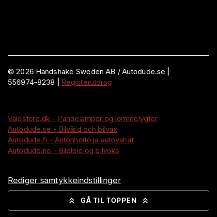
©
2026
Handshake Sweden AB
/ Autodude.se |
556974-8238
|
Registerutdrag
Valostore.dk - Pandelamper og lommelygter
Autodude.se - Bilvård och bilvax
Autodude.fi - Autonhoito ja autovahat
Autodude.no - Bilpleie og bilvoks
Rediger samtykkeindstillinger
GÅ TIL TOPPEN