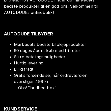
bilpleje. Hos AUTODUDE finder du markedets
bedste produkter til en god pris. Velkommen til
AUTODUDEs onlinebutik!
AUTODUDE TILBYDER
Markedets bedste bilplejeprodukter
60 dages åbent køb med fri retur
Sikre betalingsmuligheder
Hurtig levering
Billig fragt
Gratis forsendelse, når ordreværdien
overstiger 499 kr
Obs!
"
budbee box
"
KUNDSERVICE