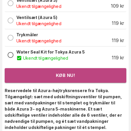
Ventilsæt (Azura 3)
109
kr
Ukendt tilgængelighed
Ventilsæt (Azura 5)
119
kr
Ukendt tilgængelighed
Trykmåler
119
kr
Ukendt tilgængelighed
Water Seal Kit for Tokya Azura 5
119
kr
Ukendt tilgængelighed
KØB NU!
Reservedele til Azura-højtryksrensere fra Tokya.
Tilgængeligt: sæt med udskiftningsventiler til pumpen,
sæt med vandpakninger til stemplet og trykmåler til
både Azura 3- og Azura 5-maskinerne. Et sæt
udskiftelige ventiler indeholder alle de 6 ventiler, der er
nødvendige til pumpen, og ét sæt vandpakninger
indeholder udskiftelige pakninger til ét stempel.