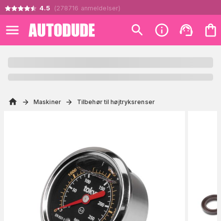
4.5
(
278716
anmeldelser
)
Maskiner
Tilbehør til højtryksrenser