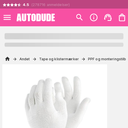
4.5
(
278716
anmeldelser
)
Andet
Tape og klistermærker
PPF og monteringstilb