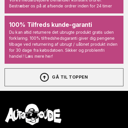
Bestræber os på at afsende ordrer inden for 24 timer
100% Tilfreds kunde-garanti
Du kan altid returnere det ubrugte produkt gratis uden
forklaring. 100% tilfredshedsgaranti giver dig pengene
tilbage ved returnering af ubrugt / uåbnet produkt inden
for 30 dage fra købsdatoen. Sikker og problemfri
handel ! Læs mere her!
GÅ TIL TOPPEN