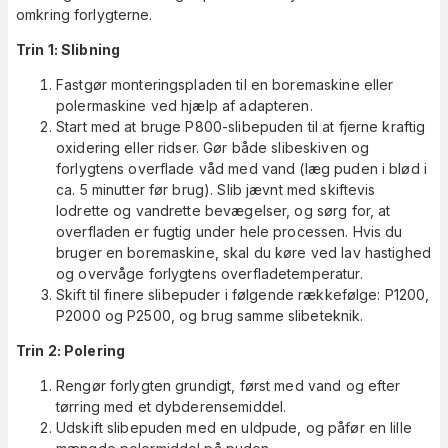
omkring forlygterne.
Trin 1: Slibning
Fastgør monteringspladen til en boremaskine eller
polermaskine ved hjælp af adapteren.
Start med at bruge P800-slibepuden til at fjerne kraftig
oxidering eller ridser. Gør både slibeskiven og
forlygtens overflade våd med vand (læg puden i blød i
ca. 5 minutter før brug). Slib jævnt med skiftevis
lodrette og vandrette bevægelser, og sørg for, at
overfladen er fugtig under hele processen. Hvis du
bruger en boremaskine, skal du køre ved lav hastighed
og overvåge forlygtens overfladetemperatur.
Skift til finere slibepuder i følgende rækkefølge: P1200,
P2000 og P2500, og brug samme slibeteknik.
Trin 2: Polering
Rengør forlygten grundigt, først med vand og efter
tørring med et dybderensemiddel.
Udskift slibepuden med en uldpude, og påfør en lille