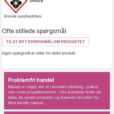
GHS08
Kronisk sundhedsfare
Ofte stillede spørgsmål
TIL ET NYT SPØRGSMÅL OM PRODUKTET
Ingen spørgsmål er stillet for dette produkt
Problemfri handel
Bilpleje er noget, der er i konstant udvikling - præcis
som vores produktsortiment - Hos Autodude finder du
både de nyeste produkter og klassiske favoritter fra
flere kendte mærker.