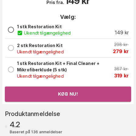
149
kr
Pris fra.
Vælg:
1 stk Restoration Kit
149
kr
Ukendt tilgængelighed
298
kr
2 stk Restoration Kit
279
kr
Ukendt tilgængelighed
1 stk Restoration Kit + Final Cleaner +
367
kr
Mikrofiberklude (5 stk)
319
kr
Ukendt tilgængelighed
KØB NU!
Produktanmeldelse
4.2
Baseret på 136 anmeldelser