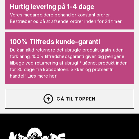
Hurtig levering på 1-4 dage
Vores medarbejdere behandler konstant ordrer.
Bestræber os på at afsende ordrer inden for 24 timer
100% Tilfreds kunde-garanti
Du kan altid returnere det ubrugte produkt gratis uden
forklaring. 100% tilfredshedsgaranti giver dig pengene
tilbage ved returnering af ubrugt / uåbnet produkt inden
for 30 dage fra købsdatoen. Sikker og problemfri
handel ! Læs mere her!
GÅ TIL TOPPEN