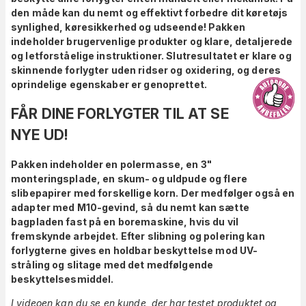
den måde kan du nemt og effektivt forbedre dit køretøjs
synlighed, køresikkerhed og udseende! Pakken
indeholder brugervenlige produkter og klare, detaljerede
og letforståelige instruktioner. Slutresultatet er klare og
skinnende forlygter uden ridser og oxidering, og deres
oprindelige egenskaber er genoprettet.
FÅR DINE FORLYGTER TIL AT SE
NYE UD!
Pakken indeholder en polermasse, en 3"
monteringsplade, en skum- og uldpude og flere
slibepapirer med forskellige korn. Der medfølger også en
adapter med M10-gevind, så du nemt kan sætte
bagpladen fast på en boremaskine, hvis du vil
fremskynde arbejdet. Efter slibning og polering kan
forlygterne gives en holdbar beskyttelse mod UV-
stråling og slitage med det medfølgende
beskyttelsesmiddel.
I videoen kan du se en kunde, der har testet produktet og