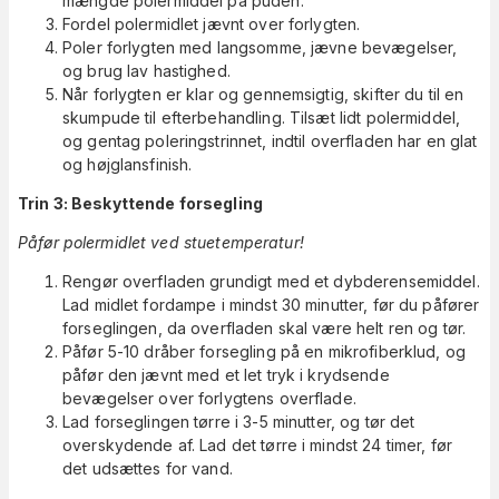
mængde polermiddel på puden.
Fordel polermidlet jævnt over forlygten.
Poler forlygten med langsomme, jævne bevægelser,
og brug lav hastighed.
Når forlygten er klar og gennemsigtig, skifter du til en
skumpude til efterbehandling. Tilsæt lidt polermiddel,
og gentag poleringstrinnet, indtil overfladen har en glat
og højglansfinish.
Trin 3: Beskyttende forsegling
Påfør polermidlet ved stuetemperatur!
Rengør overfladen grundigt med et dybderensemiddel.
Lad midlet fordampe i mindst 30 minutter, før du påfører
forseglingen, da overfladen skal være helt ren og tør.
Påfør 5-10 dråber forsegling på en mikrofiberklud, og
påfør den jævnt med et let tryk i krydsende
bevægelser over forlygtens overflade.
Lad forseglingen tørre i 3-5 minutter, og tør det
overskydende af. Lad det tørre i mindst 24 timer, før
det udsættes for vand.