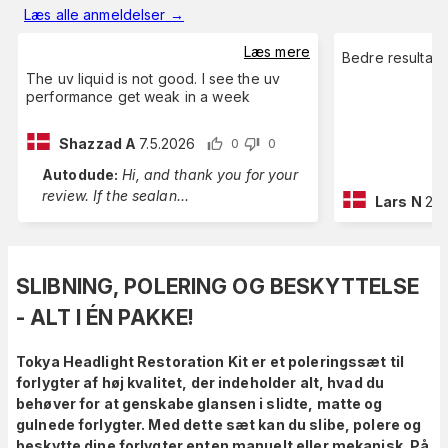
Læs alle anmeldelser
→
Læs mere
Bedre resultat 
The uv liquid is not good. I see the uv
performance get weak in a week
Shazzad A
7.5.2026
0
0
Autodude
:
Hi, and thank you for your
review. If the sealan
...
Lars N
2.2
SLIBNING, POLERING OG BESKYTTELSE
- ALT I ÉN PAKKE!
Tokya Headlight Restoration Kit er et poleringssæt til
forlygter af høj kvalitet, der indeholder alt, hvad du
behøver for at genskabe glansen i slidte, matte og
gulnede forlygter. Med dette sæt kan du slibe, polere og
beskytte dine forlygter enten manuelt eller mekanisk. På