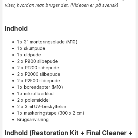
viser, hvordan man bruger det. (Videoen er på svensk)
Indhold
1 x 3" monteringsplade (M10)
1 x skumpude
1 x uldpude
2 x P800 slibepude
2 x P1200 slibepude
2 x P2000 slibepude
2 x P2500 slibepude
1 x boreadapter (M10)
1 x mikrofiberklud
2 x polermiddel
2 x 3 ml UV-beskyttelse
1 x maskeringstape (300 x 2 cm)
Brugsanvisning
Indhold (Restoration Kit + Final Cleaner +