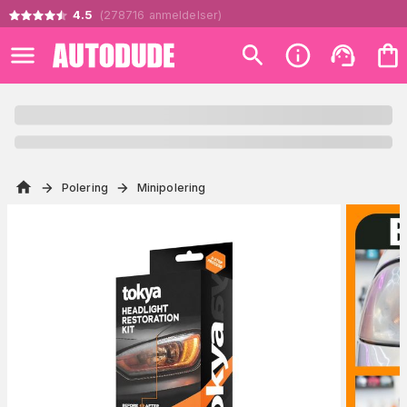
4.5
(
278716
anmeldelser
)
Polering
Minipolering