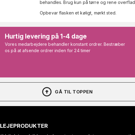
behandles. Brug kun på tørre og rene overflad
Opbevar flasken et køligt, mørkt sted.
Hurtig levering på 1-4 dage
Vores medarbejdere behandler konstant ordrer. Bestræber
os på at afsende ordrer inden for 24 timer
GÅ TIL TOPPEN
PLEJEPRODUKTER