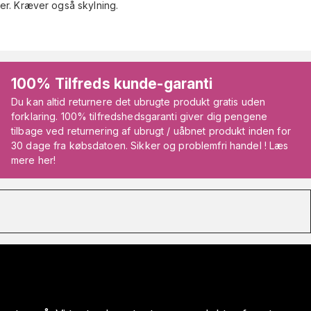
er. Kræver også skylning.
100% Tilfreds kunde-garanti
Du kan altid returnere det ubrugte produkt gratis uden
forklaring. 100% tilfredshedsgaranti giver dig pengene
tilbage ved returnering af ubrugt / uåbnet produkt inden for
30 dage fra købsdatoen. Sikker og problemfri handel ! Læs
mere her!