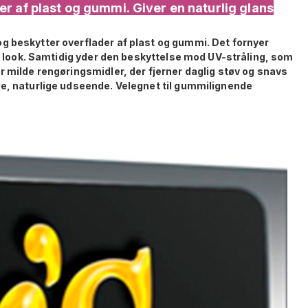
r af plast og gummi. Giver en naturlig glans
g beskytter overflader af plast og gummi. Det fornyer
igt look. Samtidig yder den beskyttelse mod UV-stråling, som
r milde rengøringsmidler, der fjerner daglig støv og snavs
ge, naturlige udseende. Velegnet til gummilignende