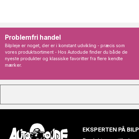
Problemfri handel
Bilpleje er noget, der er i konstant udvikling - præcis som
vores produktsortiment - Hos Autodude finder du både de
nyeste produkter og klassiske favoritter fra flere kendte
mærker.
EKSPERTEN PÅ BIL