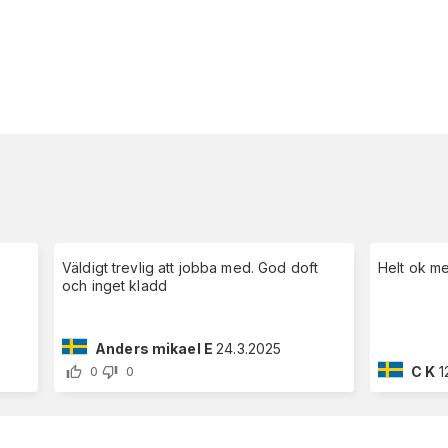
Väldigt trevlig att jobba med. God doft
Helt ok m
och inget kladd
Anders mikael E
24.3.2025
C K
1
0
0