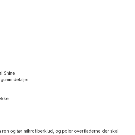
al Shine
 gummidetaljer
tykke
n ren og tør mikrofiberklud, og poler overfladerne der skal