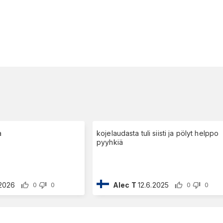
a
kojelaudasta tuli siisti ja pölyt helppo
pyyhkiä
.2026
Alec T
12.6.2025
0
0
0
0