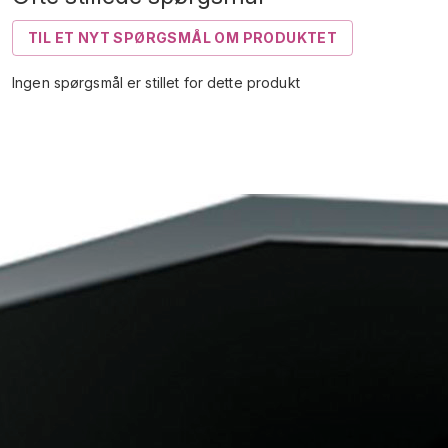
TIL ET NYT SPØRGSMÅL OM PRODUKTET
Ingen spørgsmål er stillet for dette produkt