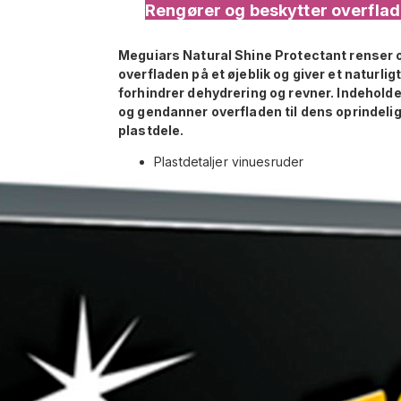
Rengører og beskytter overflade
Meguiars Natural Shine Protectant renser o
overfladen på et øjeblik og giver et naturl
forhindrer dehydrering og revner. Indeholde
og gendanner overfladen til dens oprindeli
plastdele.
Plastdetaljer vinuesruder