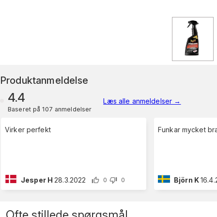
Produktanmeldelse
4.4
Læs alle anmeldelser
→
Baseret på 107 anmeldelser
Virker perfekt
Funkar mycket br
Jesper H
28.3.2022
Björn K
16.4
0
0
Ofte stillede spørgsmål