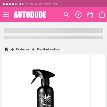
4.5
(
278716
anmeldelser
)
Eksteriør
Plastbehandling