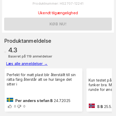
Produktnummer
:
HS2707-12241
Ukendt tilgængelighed
KØB NU!
Produktanmeldelse
4.3
Baseret på 119 anmeldelser
Læs alle anmeldelser
→
Perfekt för matt plast blir återställt till sin
rätta färg återstår att se hur länge det
Kun testet på e
sitter i
funker bra. Måt
runde for ønsket
Per anders stefan B
24.7.2025
S B
25.5.2
0
0