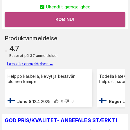
Ukendt tilgængelighed
KØB NU!
Produktanmeldelse
4.7
Baseret på 37 anmeldelser
Læs alle anmeldelser
→
Helppo käsitellä, kevyt ja kestävän
Todella kätevä,
oloinen kampe
helposti, suositt
Juho S
12.4.2025
Roger L
29
0
0
GOD PRIS/KVALITET- ANBEFALES STÆRKT!