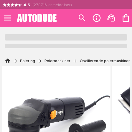
4.5
(
278716
anmeldelser
)
Polering
Polermaskiner
Oscillerende polermaskiner