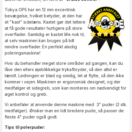
Tokya OP5 har en 12 mm excentrisk
bevægelse, hvilket betyder, at den har
et "kast" sidelæns. Kastet gør det lettere
at få gode resultater hurtigere på store
overflader. Samtidig er kastet lille nok til,
at selv maskinen kan bruges på lidt
mindre overflader. En perfekt alsidig
poleringsmaskine!
Hvis du behandler meget store områder ad gangen, kan du
låse den ellers øjeblikkelige trykafbryder, så den altid er
tændt. Ledningen er blød og smidig, let at flytte, så den ikke
kommer i vejen. Maskinen er ergonomisk designet, og der
medfølger et sidegreb, som kan monteres om nødvendigt for
øget kontrol og greb.
Vi anbefaler at anvende denne maskine med 3" puder (2 stk.
medfølger). Ønsker man en lidt bredere pude, så passer de
fleste 4" puder også godt.
Tips til polerpuder: