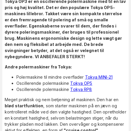
Tokya OP3 er en oscillerende polermaskine med til en lav
pris og høj kvalitet. Det er den populære Tokya OP5-
maskines lillebror. Takket være sin kompakte størrelse
er den fremragende til polering af små og smalle
overflader. Egenskaberne svarer til dem, der findes i
dyrere poleringsmaskiner, der bruges til professionel
brug. Maskinens ergonomiske design og lette vægt gør
den nem og fleksibel at arbejde med. De brede
svingninger betyder, at det også er velegnet til
nybegyndere. VI ANBEFALER STERKT!
Andre polermaskiner fra Tokya:
Polermaskine til mindre overflader
Tokya MINI-21
Oscillerende polermaskine
Tokya OP5
Oscillerende polermaskine
Tokya RP8
Meget praktisk og nem betjening af maskinen. Den har en
blød startfunktion
, som starter maskinen på en jævn og
kontrolleret måde ved den valgte hastighed. Den opretholder
en konstant hastighed, selvom belastningen stiger, når du
trykker pladen mod lakken. Den overvåger og kompenserer
aktivt for effekten, en form af
"cruise control"
.