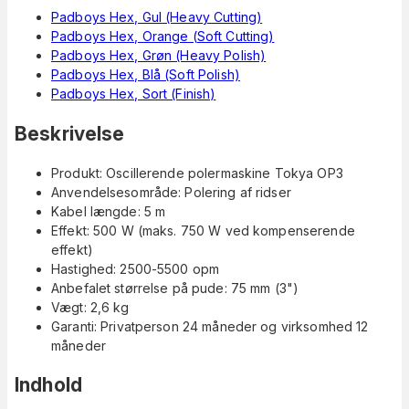
Padboys Hex, Gul (Heavy Cutting)
Padboys Hex, Orange (Soft Cutting)
Padboys Hex, Grøn (Heavy Polish)
Padboys Hex, Blå (Soft Polish)
Padboys Hex, Sort (Finish)
Beskrivelse
Produkt: Oscillerende polermaskine Tokya OP3
Anvendelsesområde: Polering af ridser
Kabel længde: 5 m
Effekt: 500 W (maks. 750 W ved kompenserende
effekt)
Hastighed: 2500-5500 opm
Anbefalet størrelse på pude: 75 mm (3")
Vægt: 2,6 kg
Garanti: Privatperson 24 måneder og virksomhed 12
måneder
Indhold