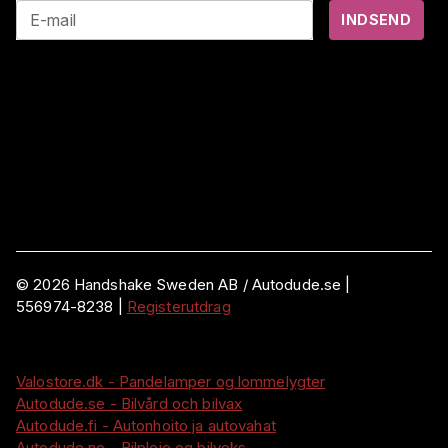
E-mail
INDSEND
©
2026
Handshake Sweden AB
/ Autodude.se |
556974-8238
|
Registerutdrag
Valostore.dk - Pandelamper og lommelygter
Autodude.se - Bilvård och bilvax
Autodude.fi - Autonhoito ja autovahat
Autodude.no - Bilpleie og bilvoks