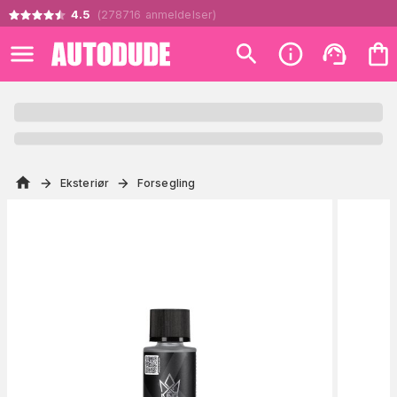
4.5
(
278716
anmeldelser
)
Eksteriør
Forsegling