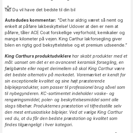
Du vil have det bedste til din bil
Autodudes kommentar:
"Det har aldrig været så nemt og
enkelt at påføre lakbeskyttelse! Udover at den er nem at
påføre, tåler ACE Coat forskellige vejrforhold, kemikalier og
mange kilometer på vejen. King Carthur lakforsegling giver
bilen en rigtig god beksyttelstelse og et premium udseende.”
King Carthurs produktudviklere
har skabt produkter med et
mål: uanset om det er en avanceret keramisk forsegling, en
fælgbørste eller noget derimellem så skal King Carthur være
det bedste alternativ på markedet. Varemærket er kendt for
sin exceptionelle kvalitet og sine højt præsterende
bilplejeprodukter, som passer til professionel brug såvel som
til nybegynderen. KC-sortimentet indeholder vaske- og
rengøringsmiddel, poler- og beskyttelsesmiddel samt alle
slags tilbehør. Produkternes præstation vil tilfredsstille selv
den mest entusiastiske bilplejer. Ved at vælge King Carthur
ved du, at du får den bedste præstation og kvalitet som
findes tilgængeligt i hver kategori.