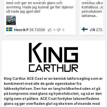
med och ger en suverän glans och
onnistuu ulkosal
avrinning. Hade jag kunnat ge fler stjärnor
kotitallissa. J
så hade jag gjort det!
pinnoituksen es
laittamaa
...
Henrik P
29.7.2026
J N
27.5.2
0
0
King Carthur ACE Coat er en kemisk lakforsegling som er
kombineret med alle de gode egenskaber fra
lakbeskyttelsen. Den har en lang holdbarhed uden at gå
på kompromis med glans og hydrofobicitet, og så er den
rigtig nem at påføre. ACE Coat fordyber lakoverfladens
glans og gør overfladen glat og ekstrem afvisende mod