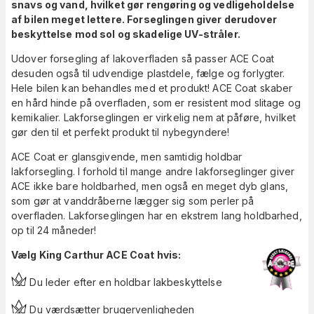
snavs og vand, hvilket gør rengøring og vedligeholdelse
af bilen meget lettere. Forseglingen giver derudover
beskyttelse mod sol og skadelige UV-stråler.
Udover forsegling af lakoverfladen så passer ACE Coat
desuden også til udvendige plastdele, fælge og forlygter.
Hele bilen kan behandles med et produkt! ACE Coat skaber
en hård hinde på overfladen, som er resistent mod slitage og
kemikalier. Lakforseglingen er virkelig nem at påføre, hvilket
gør den til et perfekt produkt til nybegyndere!
ACE Coat er glansgivende, men samtidig holdbar
lakforsegling. I forhold til mange andre lakforseglinger giver
ACE ikke bare holdbarhed, men også en meget dyb glans,
som gør at vanddråberne lægger sig som perler på
overfladen. Lakforseglingen har en ekstrem lang holdbarhed,
op til 24 måneder!
Vælg King Carthur ACE Coat hvis:
Du leder efter en holdbar lakbeskyttelse
Du værdsætter brugervenligheden