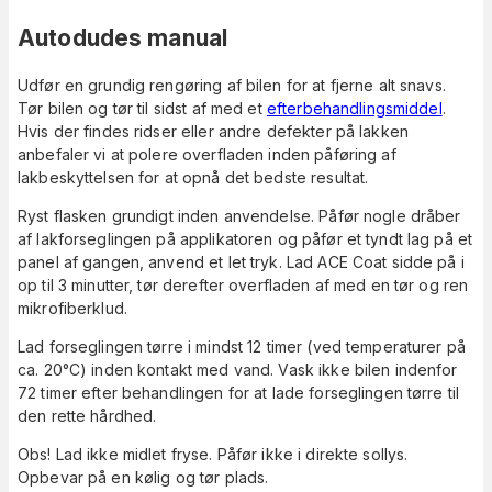
Autodudes manual
Udfør en grundig rengøring af bilen for at fjerne alt snavs.
Tør bilen og tør til sidst af med et
efterbehandlingsmiddel
.
Hvis der findes ridser eller andre defekter på lakken
anbefaler vi at polere overfladen inden påføring af
lakbeskyttelsen for at opnå det bedste resultat.
Ryst flasken grundigt inden anvendelse. Påfør nogle dråber
af lakforseglingen på applikatoren og påfør et tyndt lag på et
panel af gangen, anvend et let tryk. Lad ACE Coat sidde på i
op til 3 minutter, tør derefter overfladen af med en tør og ren
mikrofiberklud.
Lad forseglingen tørre i mindst 12 timer (ved temperaturer på
ca. 20°C) inden kontakt med vand. Vask ikke bilen indenfor
72 timer efter behandlingen for at lade forseglingen tørre til
den rette hårdhed.
Obs! Lad ikke midlet fryse. Påfør ikke i direkte sollys.
Opbevar på en kølig og tør plads.