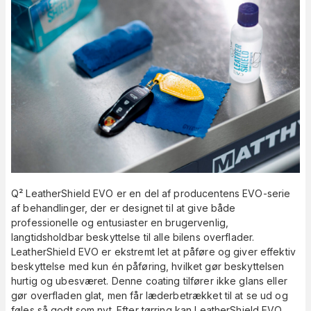
Q² LeatherShield EVO er en del af producentens EVO-serie
af behandlinger, der er designet til at give både
professionelle og entusiaster en brugervenlig,
langtidsholdbar beskyttelse til alle bilens overflader.
LeatherShield EVO er ekstremt let at påføre og giver effektiv
beskyttelse med kun én påføring, hvilket gør beskyttelsen
hurtig og ubesværet. Denne coating tilfører ikke glans eller
gør overfladen glat, men får læderbetrækket til at se ud og
føles så godt som nyt. Efter tørring kan LeatherShield EVO