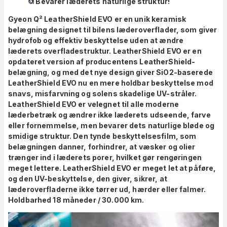
Bevarer læderets naturlige struktur!
Gyeon Q² LeatherShield EVO er en unik keramisk
belægning designet til bilens læderoverflader, som giver
hydrofob og effektiv beskyttelse uden at ændre
læderets overfladestruktur. LeatherShield EVO er en
opdateret version af producentens LeatherShield-
belægning, og med det nye design giver SiO2-baserede
LeatherShield EVO nu en mere holdbar beskyttelse mod
snavs, misfarvning og solens skadelige UV-stråler.
LeatherShield EVO er velegnet til alle moderne
læderbetræk og ændrer ikke læderets udseende, farve
eller fornemmelse, men bevarer dets naturlige bløde og
smidige struktur. Den tynde beskyttelsesfilm, som
belægningen danner, forhindrer, at væsker og olier
trænger ind i læderets porer, hvilket gør rengøringen
meget lettere. LeatherShield EVO er meget let at påføre,
og den UV-beskyttelse, den giver, sikrer, at
læderoverfladerne ikke tørrer ud, hærder eller falmer.
Holdbarhed 18 måneder / 30.000 km.