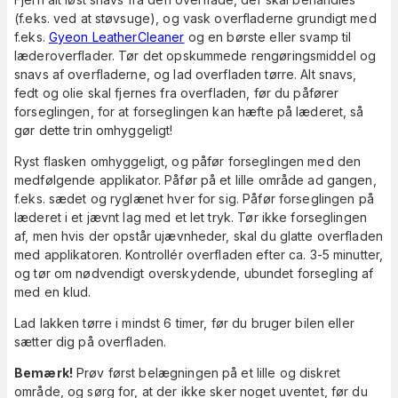
(f.eks. ved at støvsuge), og vask overfladerne grundigt med
f.eks.
Gyeon LeatherCleaner
og en børste eller svamp til
læderoverflader. Tør det opskummede rengøringsmiddel og
snavs af overfladerne, og lad overfladen tørre. Alt snavs,
fedt og olie skal fjernes fra overfladen, før du påfører
forseglingen, for at forseglingen kan hæfte på læderet, så
gør dette trin omhyggeligt!
Ryst flasken omhyggeligt, og påfør forseglingen med den
medfølgende applikator. Påfør på et lille område ad gangen,
f.eks. sædet og ryglænet hver for sig. Påfør forseglingen på
læderet i et jævnt lag med et let tryk. Tør ikke forseglingen
af, men hvis der opstår ujævnheder, skal du glatte overfladen
med applikatoren. Kontrollér overfladen efter ca. 3-5 minutter,
og tør om nødvendigt overskydende, ubundet forsegling af
med en klud.
Lad lakken tørre i mindst 6 timer, før du bruger bilen eller
sætter dig på overfladen.
Bemærk!
Prøv først belægningen på et lille og diskret
område, og sørg for, at der ikke sker noget uventet, før du