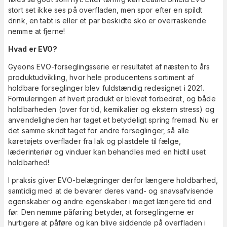
stort set ikke ses på overfladen, men spor efter en spildt
drink, en tabt is eller et par beskidte sko er overraskende
nemme at fjerne!
Hvad er EVO?
Gyeons EVO-forseglingsserie er resultatet af næsten to års
produktudvikling, hvor hele producentens sortiment af
holdbare forseglinger blev fuldstændig redesignet i 2021.
Formuleringen af hvert produkt er blevet forbedret, og både
holdbarheden (over for tid, kemikalier og ekstern stress) og
anvendeligheden har taget et betydeligt spring fremad. Nu er
det samme skridt taget for andre forseglinger, så alle
køretøjets overflader fra lak og plastdele til fælge,
læderinteriør og vinduer kan behandles med en hidtil uset
holdbarhed!
I praksis giver EVO-belægninger derfor længere holdbarhed,
samtidig med at de bevarer deres vand- og snavsafvisende
egenskaber og andre egenskaber i meget længere tid end
før. Den nemme påføring betyder, at forseglingerne er
hurtigere at påføre og kan blive siddende på overfladen i