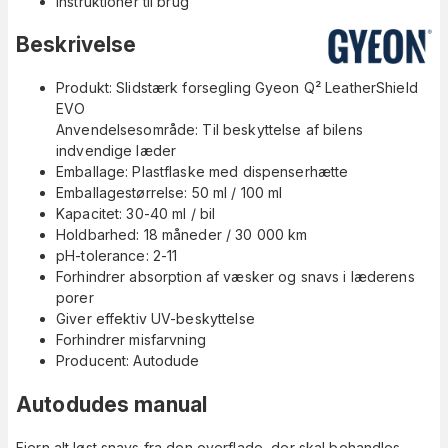
Instruktioner til brug
Beskrivelse
Produkt: Slidstærk forsegling Gyeon Q² LeatherShield
EVO
Anvendelsesområde: Til beskyttelse af bilens
indvendige læder
Emballage: Plastflaske med dispenserhætte
Emballagestørrelse: 50 ml / 100 ml
Kapacitet: 30-40 ml / bil
Holdbarhed: 18 måneder / 30 000 km
pH-tolerance: 2-11
Forhindrer absorption af væsker og snavs i læderens
porer
Giver effektiv UV-beskyttelse
Forhindrer misfarvning
Producent: Autodude
Autodudes manual
Fjern alt løst snavs fra den overflade, der skal behandles