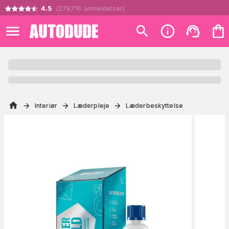
4.5
(
278716
anmeldelser
)
Interiør
Læderpleje
Læderbeskyttelse