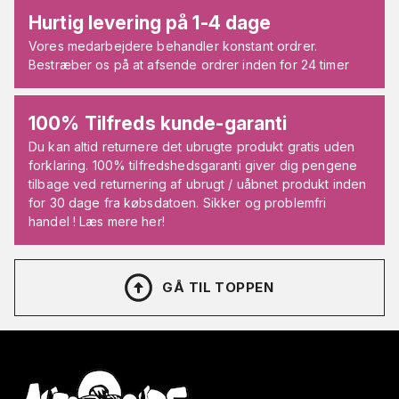
Hurtig levering på 1-4 dage
Vores medarbejdere behandler konstant ordrer.
Bestræber os på at afsende ordrer inden for 24 timer
100% Tilfreds kunde-garanti
Du kan altid returnere det ubrugte produkt gratis uden
forklaring. 100% tilfredshedsgaranti giver dig pengene
tilbage ved returnering af ubrugt / uåbnet produkt inden
for 30 dage fra købsdatoen. Sikker og problemfri
handel ! Læs mere her!
GÅ TIL TOPPEN