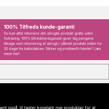
100% Tilfreds kunde-garanti
Du kan altid returnere det ubrugte produkt gratis uden
forklaring. 100% tilfredshedsgaranti giver dig pengene
tilbage ved returnering af ubrugt / uåbnet produkt inden for
30 dage fra købsdatoen. Sikker og problemfri handel ! Læs
mere her!
iment også. Vi tester konstant nye produkter for at