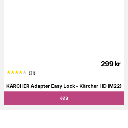
299
kr
(
31
)
KÄRCHER Adapter Easy Lock - Kärcher HD (M22)
KØB