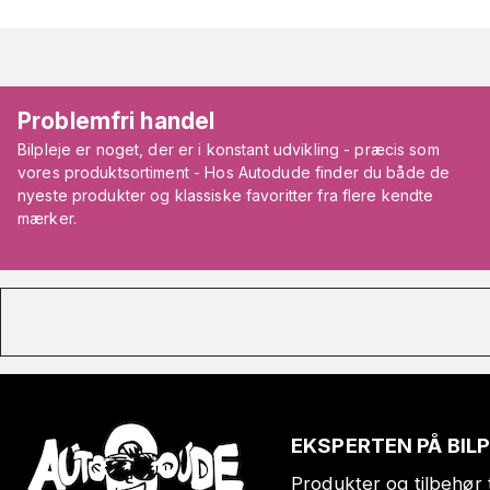
Problemfri handel
Bilpleje er noget, der er i konstant udvikling - præcis som
vores produktsortiment - Hos Autodude finder du både de
nyeste produkter og klassiske favoritter fra flere kendte
mærker.
EKSPERTEN PÅ BIL
Produkter og tilbehør t