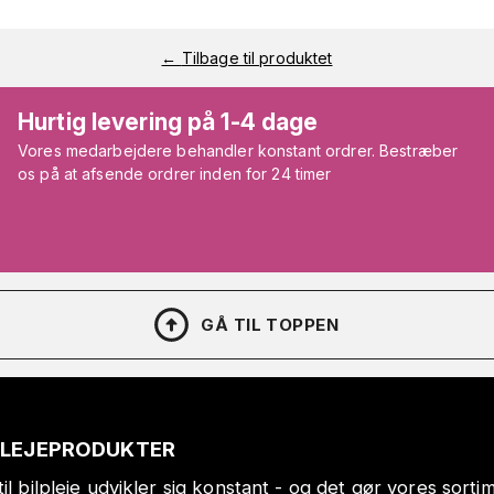
←
Tilbage til produktet
Hurtig levering på 1-4 dage
Vores medarbejdere behandler konstant ordrer. Bestræber
os på at afsende ordrer inden for 24 timer
GÅ TIL TOPPEN
PLEJEPRODUKTER
il bilpleje udvikler sig konstant - og det gør vores sort