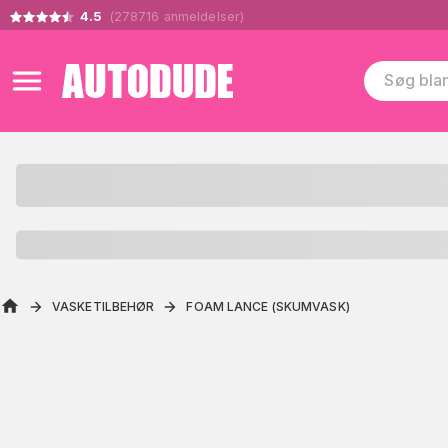
4.5
(
278716
anmeldelser
)
VASKETILBEHØR
FOAM LANCE (SKUMVASK)