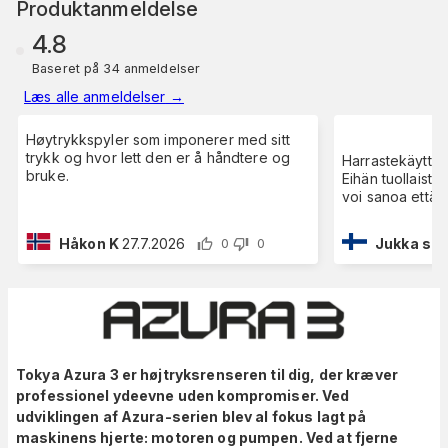
Produktanmeldelse
4.8
Baseret på 34 anmeldelser
Læs alle anmeldelser
→
Høytrykkspyler som imponerer med sitt
trykk og hvor lett den er å håndtere og
Harrastekäyttäjä
bruke.
Eihän tuollaista
voi sanoa että 
Håkon K
27.7.2026
Jukka sak
0
0
Tokya Azura 3 er højtryksrenseren til dig, der kræver
professionel ydeevne uden kompromiser. Ved
udviklingen af Azura-serien blev al fokus lagt på
maskinens hjerte: motoren og pumpen. Ved at fjerne