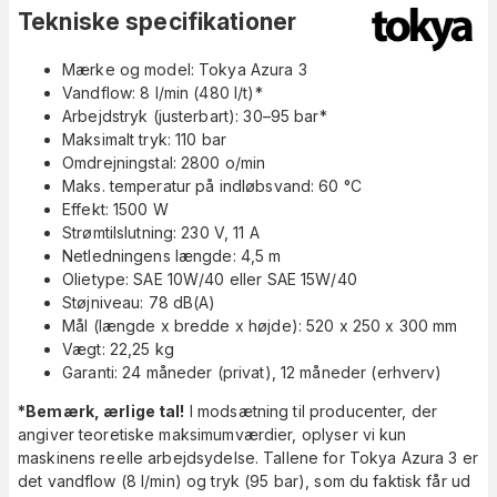
Tekniske specifikationer
Mærke og model: Tokya Azura 3
Vandflow: 8 l/min (480 l/t)*
Arbejdstryk (justerbart): 30–95 bar*
Maksimalt tryk: 110 bar
Omdrejningstal: 2800 o/min
Maks. temperatur på indløbsvand: 60 °C
Effekt: 1500 W
Strømtilslutning: 230 V, 11 A
Netledningens længde: 4,5 m
Olietype: SAE 10W/40 eller SAE 15W/40
Støjniveau: 78 dB(A)
Mål (længde x bredde x højde): 520 x 250 x 300 mm
Vægt: 22,25 kg
Garanti: 24 måneder (privat), 12 måneder (erhverv)
*Bemærk, ærlige tal!
I modsætning til producenter, der
angiver teoretiske maksimumværdier, oplyser vi kun
maskinens reelle arbejdsydelse. Tallene for Tokya Azura 3 er
det vandflow (8 l/min) og tryk (95 bar), som du faktisk får ud