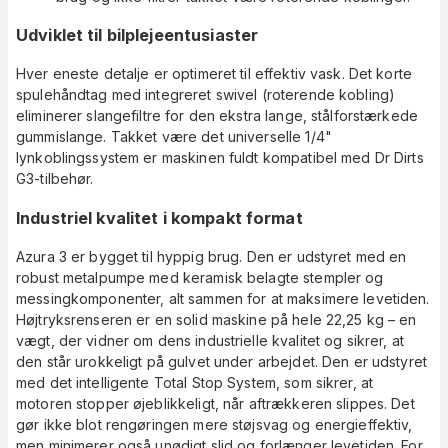
Udviklet til bilplejeentusiaster
Hver eneste detalje er optimeret til effektiv vask. Det korte
spulehåndtag med integreret swivel (roterende kobling)
eliminerer slangefiltre for den ekstra lange, stålforstærkede
gummislange. Takket være det universelle 1/4"
lynkoblingssystem er maskinen fuldt kompatibel med Dr Dirts
G3-tilbehør.
Industriel kvalitet i kompakt format
Azura 3 er bygget til hyppig brug. Den er udstyret med en
robust metalpumpe med keramisk belagte stempler og
messingkomponenter, alt sammen for at maksimere levetiden.
Højtryksrenseren er en solid maskine på hele 22,25 kg – en
vægt, der vidner om dens industrielle kvalitet og sikrer, at
den står urokkeligt på gulvet under arbejdet. Den er udstyret
med det intelligente Total Stop System, som sikrer, at
motoren stopper øjeblikkeligt, når aftrækkeren slippes. Det
gør ikke blot rengøringen mere støjsvag og energieffektiv,
men minimerer også unødigt slid og forlænger levetiden. For