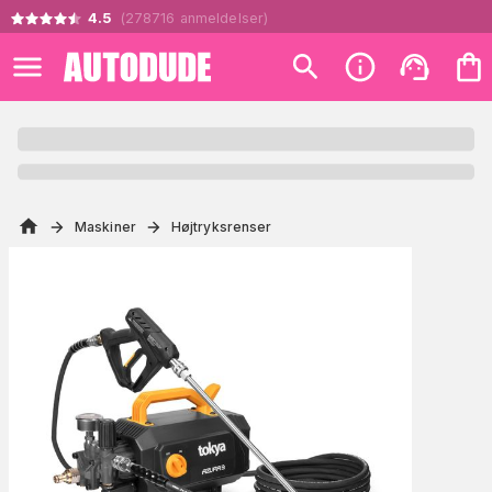
4.5
(
278716
anmeldelser
)
Maskiner
Højtryksrenser