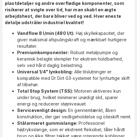
plastdetaljer og andre overflødige komponenter, som
risikerer at svigte over tid, har man skabt en ægte
arbejdshest, der bare bliver ved og ved. Hver eneste
detalje udstråler industriel kvalitet!
Vandflow 8 l/min (480 l/t):
Høj skyllekapacitet, der
giver maksimal afspulingskraft og mærkbart hurtigere
resultater.
Premiumkomponenter:
Robust metalpumpe og
keramisk belagte stempler for ekstrem holdbarhed,
selv ved hård daglig belastning.
Universal 1/4" lynkobling:
Alle tilslutninger er
kompatible med Dr Dirt G3-systemet for lynhurtige skift
af tilbehør.
Total Stop System (TSS):
Motoren aktiveres kun
under brug, hvilket minimerer unødigt slid, sparer
energi og reducerer støjniveauet.
Servicevenligt design:
En gennemtænkt, åben
konstruktion, der gør vedligeholdelse og olieskift nemt.
Stålarmeret gummislange:
Professionel
højtryksslange, som er ekstremt fleksibel, tåler hårdt
brug og ikke filtrer takket være roterende koblinger.