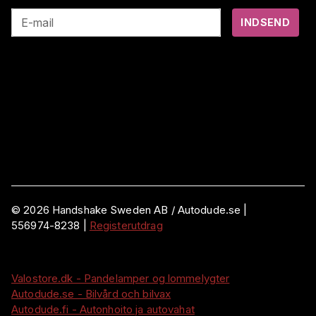
E-mail
INDSEND
©
2026
Handshake Sweden AB
/ Autodude.se |
556974-8238
|
Registerutdrag
Valostore.dk - Pandelamper og lommelygter
Autodude.se - Bilvård och bilvax
Autodude.fi - Autonhoito ja autovahat